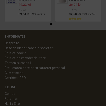
PRP
66,43 lei
PRP
34,65 lei
49,21 lei
26,94 lei
+ TVA
+ TVA
59,54 lei
TVA inclus
32,60 lei
TVA inclus
INFORMATII
Despre noi
Date de identificare ale societatii
Politica cookie
Politica de confidentialitate
Termeni si conditii
Prelucrarea datelor cu caracter personal
Cum comand
Certificari ISO
EXTRA
Contact
Returnari
Harta Site