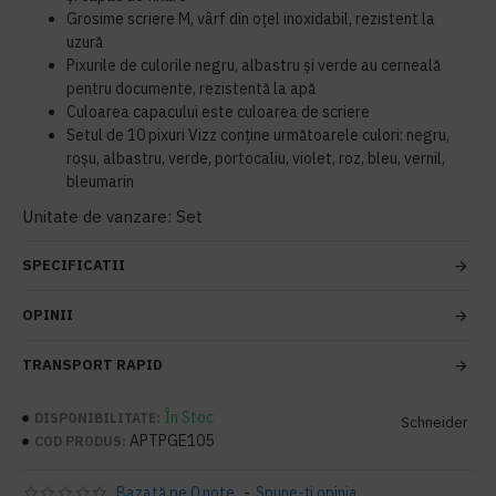
Grosime scriere M, vârf din oțel inoxidabil, rezistent la
uzură
Pixurile de culorile negru, albastru și verde au cerneală
pentru documente, rezistentă la apă
Culoarea capacului este culoarea de scriere
Setul de 10 pixuri Vizz conține următoarele culori: negru,
roșu, albastru, verde, portocaliu, violet, roz, bleu, vernil,
bleumarin
Unitate de vanzare: Set
SPECIFICATII
OPINII
TRANSPORT RAPID
În Stoc
DISPONIBILITATE:
Schneider
APTPGE105
COD PRODUS:
Bazată pe 0 note.
-
Spune-ţi opinia