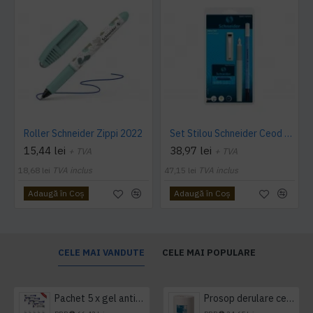
Roller Schneider Zippi 2022
Set Stilou Schneider Ceod + Pic Corry + 6 patroane cerneală
15,44 lei
38,97 lei
+ TVA
+ TVA
18,68 lei
TVA inclus
47,15 lei
TVA inclus
Adaugă în Coş
Adaugă în Coş
CELE MAI VANDUTE
CELE MAI POPULARE
Pachet 5 x gel antibacterian 50ml si 3 x Servetele antibacteriene 48 buc Hygienium
Prosop derulare centrala 1 pliu, 300 m Tork