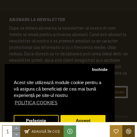
ABONARE LA NEWSLETTER
Dupa ce initiezi abonarea la newsletter-ul nostru iti vom
trimite un email pentru activarea abonarii. Cand esti abonat la
newsletter-ul nostru o sa primesti emailuri cu un caracter
promotional sau informativ si cu o frecventa medie, chiar
redusa. Daca doresti sa te dezabonezi poti urma linkul dintr-un
newsletter primit, daca esti client inregistrat ai o sectiune
speciala in contul tau in acest scop, si de asemenea ne poti
Inchide
contacta oricand pe email pentru orice intrebari sau cerinte cu
privire la datele tale personale.
Acest site utilizează module cookie pentru a
vă asigura că beneficiați de cea mai bună
Abonare
experiență pe site-ul nostru
POLITICA COOKIES
© 2019 Ktering.ro , Toate drepturile rezervate
Preferinte
Accept
ADAUGĂ ÎN COŞ