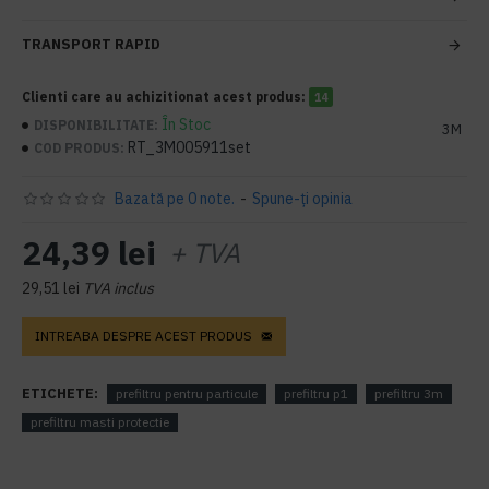
TRANSPORT RAPID
Clienti care au achizitionat acest produs:
14
În Stoc
DISPONIBILITATE:
3M
RT_3M005911set
COD PRODUS:
Bazată pe 0 note.
-
Spune-ţi opinia
24,39 lei
+ TVA
29,51 lei
TVA inclus
INTREABA DESPRE ACEST PRODUS
ETICHETE:
prefiltru pentru particule
prefiltru p1
prefiltru 3m
prefiltru masti protectie