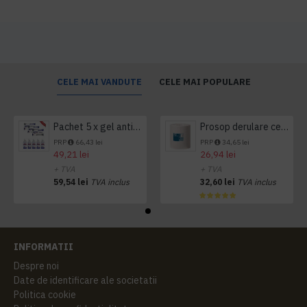
CELE MAI VANDUTE
CELE MAI POPULARE
Pachet 5 x gel antibacterian 50ml si 3 x Servetele antibacteriene 48 buc Hygienium
Prosop derulare centrala 1 pliu, 300 m Tork
PRP
66,43 lei
PRP
34,65 lei
49,21 lei
26,94 lei
+ TVA
+ TVA
59,54 lei
TVA inclus
32,60 lei
TVA inclus
INFORMATII
Despre noi
Date de identificare ale societatii
Politica cookie