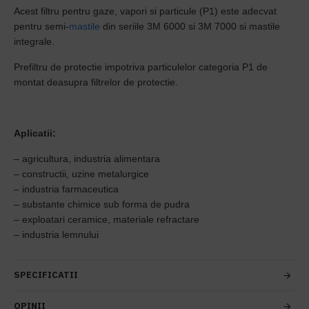
Acest filtru pentru gaze, vapori si particule (P1) este adecvat
pentru semi-
mastile
din seriile 3M 6000 si 3M 7000 si mastile
integrale.
Prefiltru de protectie impotriva particulelor categoria P1 de
montat deasupra filtrelor de protectie.
Aplicatii:
– agricultura, industria alimentara
– constructii, uzine metalurgice
– industria farmaceutica
– substante chimice sub forma de pudra
– exploatari ceramice, materiale refractare
– industria lemnului
SPECIFICATII
OPINII