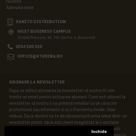
Favorite
Adresele mele
SANITO DISTRIBUTION
WEST BUSINESS CAMPUS
Strada Preciziei, Nr, 3W Sector 6, Bucuresti
0314 100 110
OFFICE@KTERING.RO
ABONARE LA NEWSLETTER
Dupa ce initiezi abonarea la newsletter-ul nostru iti vom
trimite un email pentru activarea abonarii. Cand esti abonat la
newsletter-ul nostru o sa primesti emailuri cu un caracter
promotional sau informativ si cu o frecventa medie, chiar
redusa. Daca doresti sa te dezabonezi poti urma linkul dintr-un
newsletter primit, daca esti client inregistrat ai o sectiune
speciala in contul tau in acest scop, si de asemenea ne poti
Inchide
contacta oricand pe email pentru orice intrebari sau cerinte cu