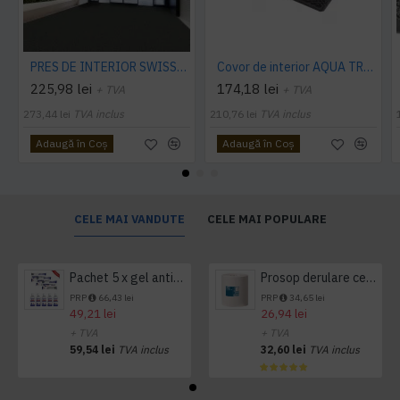
PRES DE INTERIOR SWISSLON CLASSIC, NOTRAX
Covor de interior AQUA TRAP
225,98 lei
174,18 lei
+ TVA
+ TVA
273,44 lei
TVA inclus
210,76 lei
TVA inclus
Adaugă în Coş
Adaugă în Coş
CELE MAI VANDUTE
CELE MAI POPULARE
Pachet 5 x gel antibacterian 50ml si 3 x Servetele antibacteriene 48 buc Hygienium
Prosop derulare centrala 1 pliu, 300 m Tork
PRP
66,43 lei
PRP
34,65 lei
49,21 lei
26,94 lei
+ TVA
+ TVA
59,54 lei
TVA inclus
32,60 lei
TVA inclus