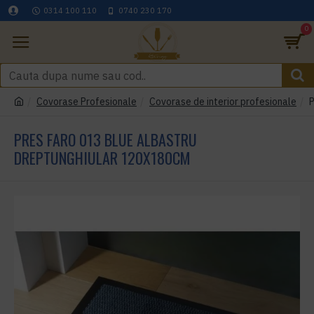
0314 100 110
0740 230 170
0
Covorase Profesionale
Covorase de interior profesionale
P
PRES FARO 013 BLUE ALBASTRU
DREPTUNGHIULAR 120X180CM