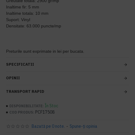
Greutate totala: 2900 gr/mp
Inaltime fir: 5 mm
Inaltime totala: 10 mm
Suport: Vinyl
Densitate: 63.000 puncte/mp
Preturile sunt exprimate in lei per bucata.
SPECIFICATII
OPINII
TRANSPORT RAPID
În Stoc
DISPONIBILITATE:
PCF17508
COD PRODUS:
Bazată pe 0 note.
-
Spune-ţi opinia