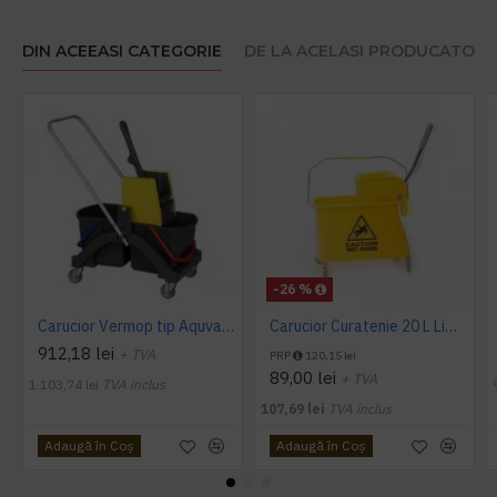
DIN ACEEASI CATEGORIE
DE LA ACELASI PRODUCATOR
-26 %
Carucior Vermop tip Aquva, 2*17L cu storcator
Carucior Curatenie 20 L Limpio, 3.0 kg, 46x27x29cm
912,18 lei
+ TVA
PRP
120,15 lei
89,00 lei
+ TVA
1.103,74 lei
TVA inclus
107,69 lei
TVA inclus
Adaugă în Coş
Adaugă în Coş