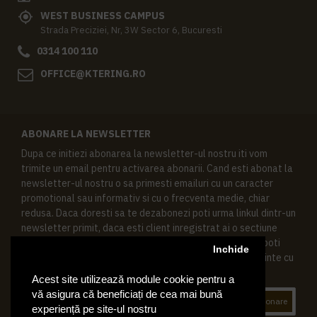
WEST BUSINESS CAMPUS
Strada Preciziei, Nr, 3W Sector 6, Bucuresti
0314 100 110
OFFICE@KTERING.RO
ABONARE LA NEWSLETTER
Dupa ce initiezi abonarea la newsletter-ul nostru iti vom
trimite un email pentru activarea abonarii. Cand esti abonat la
newsletter-ul nostru o sa primesti emailuri cu un caracter
promotional sau informativ si cu o frecventa medie, chiar
redusa. Daca doresti sa te dezabonezi poti urma linkul dintr-un
newsletter primit, daca esti client inregistrat ai o sectiune
speciala in contul tau in acest scop, si de asemenea ne poti
Inchide
contacta oricand pe email pentru orice intrebari sau cerinte cu
privire la datele tale personale.
Acest site utilizează module cookie pentru a
vă asigura că beneficiați de cea mai bună
Abonare
experiență pe site-ul nostru