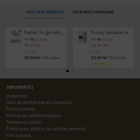
CELE MAI VANDUTE
CELE MAI POPULARE
Pachet 5 x gel antibacterian 50ml si 3 x Servetele antibacteriene 48 buc Hygienium
Prosop derulare centrala 1 pliu, 300 m Tork
PRP
66,43 lei
PRP
34,65 lei
49,21 lei
26,94 lei
+ TVA
+ TVA
59,54 lei
TVA inclus
32,60 lei
TVA inclus
INFORMATII
Despre noi
Date de identificare ale societatii
Politica cookie
Politica de confidentialitate
Termeni si conditii
Prelucrarea datelor cu caracter personal
Cum comand