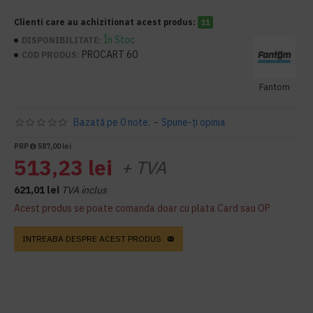
Clienti care au achizitionat acest produs:
11
În Stoc
DISPONIBILITATE:
PROCART 60
COD PRODUS:
Fantom
Bazată pe 0 note.
-
Spune-ţi opinia
PRP
587,00 lei
513,23 lei
+ TVA
621,01 lei
TVA inclus
Acest produs se poate comanda doar cu plata Card sau OP
INTREABA DESPRE ACEST PRODUS