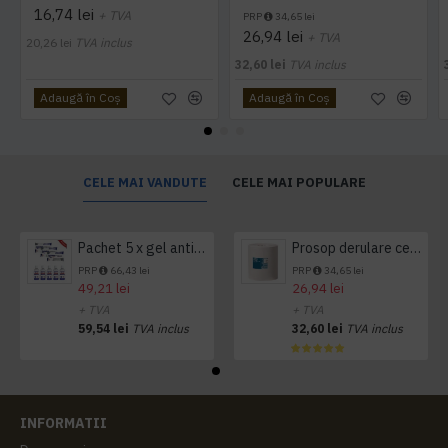
16,74 lei
+ TVA
PRP
34,65 lei
26,94 lei
+ TVA
20,26 lei
TVA inclus
32,60 lei
TVA inclus
Adaugă în Coş
Adaugă în Coş
CELE MAI VANDUTE
CELE MAI POPULARE
Pachet 5 x gel antibacterian 50ml si 3 x Servetele antibacteriene 48 buc Hygienium
Prosop derulare centrala 1 pliu, 300 m Tork
PRP
66,43 lei
PRP
34,65 lei
49,21 lei
26,94 lei
+ TVA
+ TVA
59,54 lei
TVA inclus
32,60 lei
TVA inclus
INFORMATII