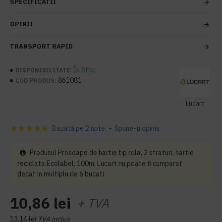
SPECIFICATII
OPINII
TRANSPORT RAPID
În Stoc
DISPONIBILITATE:
861081
COD PRODUS:
Lucart
Bazată pe 2 note.
-
Spune-ţi opinia
Produsul Prosoape de hartie tip rola, 2 straturi, hartie
reciclata Ecolabel, 100m, Lucart nu poate fi cumparat
decat in multiplu de 6 bucati
10,86 lei
+ TVA
13,14 lei
TVA inclus