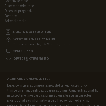
Comenzile mele
Puncte de fidelitate
Discount progresiv
Favorite
Adresele mele
SANITO DISTRIBUTION
WEST BUSINESS CAMPUS
Strada Preciziei, Nr, 3W Sector 6, Bucuresti
0314 100 110
OFFICE@KTERING.RO
ABONARE LA NEWSLETTER
Dupa ce initiezi abonarea la newsletter-ul nostru iti vom
trimite un email pentru activarea abonarii. Cand esti abonat la
newsletter-ul nostru o sa primesti emailuri cu un caracter
promotional sau informativ si cu o frecventa medie, chiar
redusa. Daca doresti sa te dezabonezi poti urma linkul dintr-un