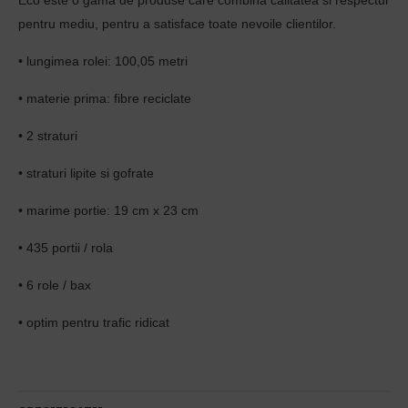
Eco este o gama de produse care combina calitatea si respectul
pentru mediu, pentru a satisface toate nevoile clientilor.
• lungimea rolei: 100,05 metri
• materie prima: fibre reciclate
• 2 straturi
• straturi lipite si gofrate
• marime portie: 19 cm x 23 cm
• 435 portii / rola
• 6 role / bax
• optim pentru trafic ridicat