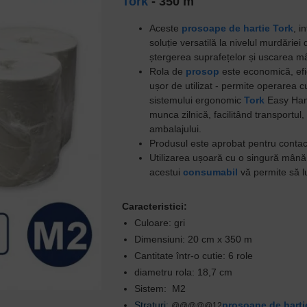
Tork
- 350 m
Aceste
prosoape de hartie
Tork
, i
soluție
versatilă la nivelul murdăriei
ștergerea suprafețelor și uscarea mâi
R
ola de
prosop
este
economică, efi
ușor de utilizat
-
permite operarea cu
sistemului
ergonomic
Tork
Easy Han
munca zilnică, facilitând transportul
ambalajului.
Produsul este aprobat pentru contact
Utilizarea
ușoară cu o singură mână
acestui
consumabil
vă permite să l
Caracteristici:
Culoare:
gri
Dimensiuni:
20 cm x 350 m
Cantitate într-o cutie:
6 role
diametru rola:
18,7 cm
Sistem:
M2
Straturi:
prosoape de harti
@@@@@12