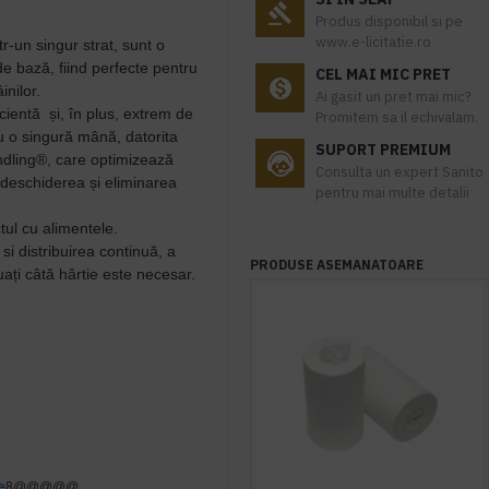
Produs disponibil si pe
www.e-licitatie.ro
ntr-un singur strat, sunt o
 de bază, fiind perfecte pentru
CEL MAI MIC PRET
nilor.
Ai gasit un pret mai mic?
cient
ă și, în plus,
extrem de
Promitem sa il echivalam.
 o singură mână, datorita
SUPORT PREMIUM
dling®, care
optimizează
Consulta un expert Sanito
, deschiderea și eliminarea
pentru mai multe detalii
ul cu alimentele.
 si
distribuirea continuă, a
PRODUSE ASEMANATOARE
uați câtă hârtie este necesar.
e
8@@@@@