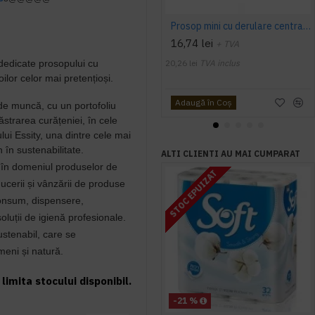
Prosop mini cu derulare centrala 1 pliu, 120 m Tork
16,74 lei
+ TVA
edicate prosopului cu
20,26 lei
TVA inclus
oilor celor mai pretențioși.
Adaugă în Coş
 de muncă, cu un portofoliu
strarea curățeniei, în cele
ui Essity, una dintre cele mai
 în sustenabilitate.
ALTI CLIENTI AU MAI CUMPARAT
l în domeniul produselor de
STOC EPUIZAT
ducerii și vânzării de produse
consum, dispensere,
oluții de igienă profesionale.
stenabil, care se
eni și natură.
limita stocului disponibil.
-21 %