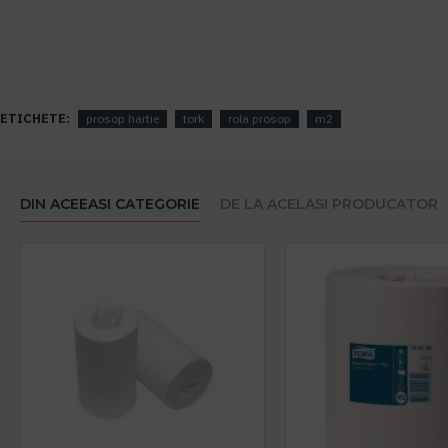
ETICHETE:
prosop hartie
tork
rola prosop
m2
DIN ACEEASI CATEGORIE
DE LA ACELASI PRODUCATOR