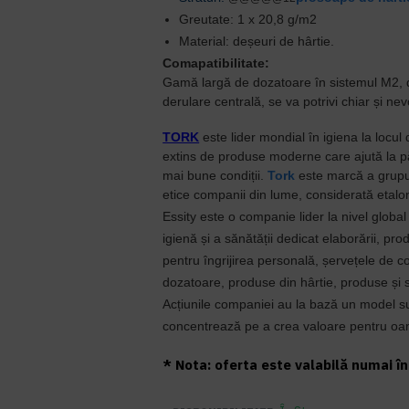
Greutate:
1 x 20,8 g/m2
Material:
deșeuri de hârtie.
Comapatibilitate:
Gamă largă de dozatoare în sistemul M2,
d
derulare central
ă
, se va potrivi chiar și nev
TORK
este lider mondial în igiena la locul
extins de produse moderne care ajută la pă
mai bune condiții.
Tork
este marcă a grupul
etice companii din lume, considerată etalon
Essity este o companie lider la nivel globa
igienă și a sănătății dedicat elaborării, pro
pentru îngrijirea personală, șervețele de 
dozatoare, produse din hârtie, produse și s
Acțiunile companiei au la bază un model su
concentrează pe a crea valoare pentru oam
* Nota: oferta este valabilă numai în 