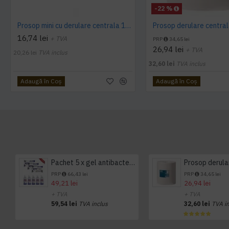
-22 %
Prosop mini cu derulare centrala 1 pliu, 120 m Tork
16,74 lei
+ TVA
PRP
34,65 lei
26,94 lei
+ TVA
20,26 lei
TVA inclus
32,60 lei
TVA inclus
Adaugă în Coş
Adaugă în Coş
Pachet 5 x gel antibacterian 50ml si 3 x Servetele antibacteriene 48 buc Hygienium
PRP
66,43 lei
PRP
34,65 lei
49,21 lei
26,94 lei
+ TVA
+ TVA
59,54 lei
TVA inclus
32,60 lei
TVA i