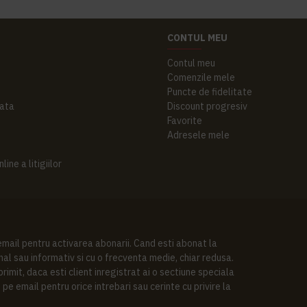
CONTUL MEU
Contul meu
Comenzile mele
Puncte de fidelitate
ata
Discount progresiv
Favorite
Adresele mele
ine a litigiilor
 email pentru activarea abonarii. Cand esti abonat la
al sau informativ si cu o frecventa medie, chiar redusa.
imit, daca esti client inregistrat ai o sectiune speciala
pe email pentru orice intrebari sau cerinte cu privire la