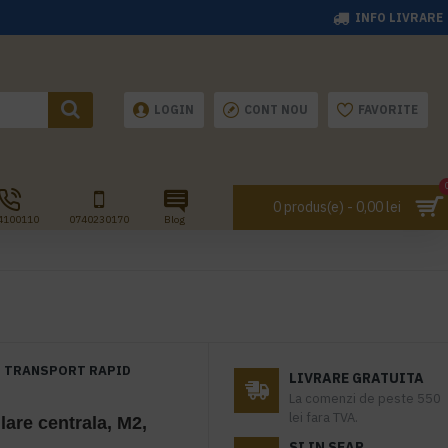
INFO LIVRARE
LOGIN
CONT NOU
FAVORITE
0 produs(e) - 0,00 lei
4100110
0740230170
Blog
TRANSPORT RAPID
LIVRARE GRATUITA
La comenzi de peste 550
lei fara TVA.
lare centrala, M2,
SI IN SEAP