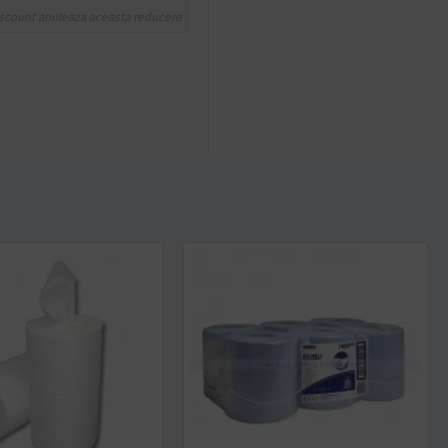
scount anuleaza aceasta reducere