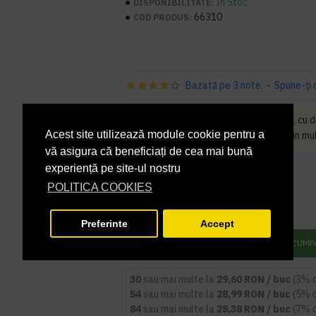
În Stoc
DISPONIBILITATE:
66310
COD PRODUS:
Bazată pe 3 note.
-
Spune-ţi 
Produsul Prosoape din hartie gri, cu d
Acest site utilizează module cookie pentru a
- 350 m nu poate fi cumparat decat in mul
vă asigura că beneficiați de cea mai bună
PRP
34,30 lei
experiență pe site-ul nostru
30,52 lei
+ TVA
POLITICA COOKIES
36,93 lei
TVA inclus
Preferinte
Accept
ADAUGĂ ÎN COŞ
CUMP
30
sau mai multe la
29,60 RON / buc
(3% 
54
sau mai multe la
28,99 RON / buc
(5% 
84
sau mai multe la
28,38 RON / buc
(7% 