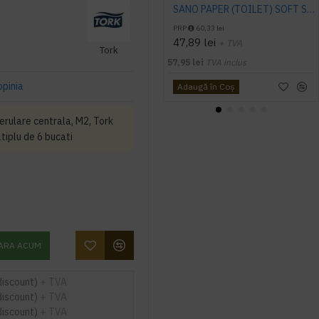
SANO PAPER (TOILET) SOFT SILK WHITE 2 straturi 32 role/bax
PRP
60,33 lei
47,89 lei
+ TVA
Tork
57,95 lei
TVA inclus
opinia
Adaugă în Coş
erulare centrala, M2, Tork
tiplu de 6 bucati
ARA ACUM
discount)
+ TVA
discount)
+ TVA
discount)
+ TVA