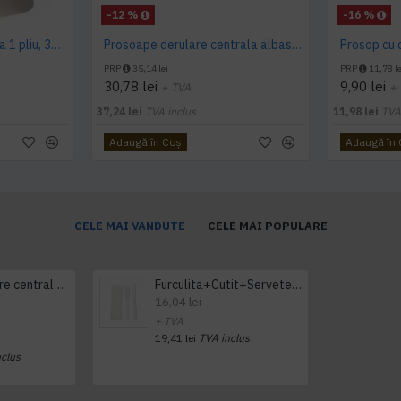
-12 %
-16 %
Prosop derulare centrala 1 pliu, 300 m Tork
Prosoape derulare centrala albastru 2 pliuri 150 m Tork, portionate
PRP
35,14 lei
PRP
11,78 le
30,78 lei
9,90 lei
+ TVA
+
37,24 lei
TVA inclus
11,98 lei
TVA
Adaugă în Coş
Adaugă în
CELE MAI VANDUTE
CELE MAI POPULARE
Prosop derulare centrala 1 pliu, 300 m Tork
Furculita+Cutit+Servetel 100buc/set
16,04 lei
+ TVA
19,41 lei
TVA inclus
nclus