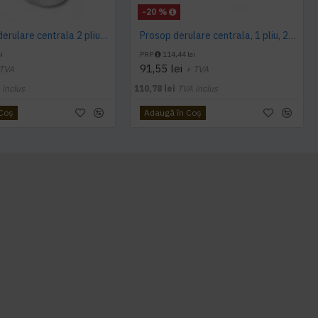
-20 %
Prosop cu derulare centrala 2 pliuri 100 m, portionata, alb, celuloza 100%, AQAS
Prosop derulare centrala, 1 pliu, 200 m Wypall L10
i
PRP
114,44 lei
91,55 lei
 TVA
+ TVA
 inclus
110,78 lei
TVA inclus
 Coş
Adaugă în Coş