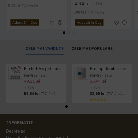
4,94 lei
+ TVA
5,45 lei
TVA inclus
5,98 lei
TVA inclus
Adaugă în Coş
Adaugă în Coş
CELE MAI VANDUTE
CELE MAI POPULARE
Pachet 5 x gel antibacterian 50ml si 3 x Servetele antibacteriene 48 buc Hygienium
Prosop derulare centrala 1 pliu, 300 m Tork
PRP
66,43 lei
PRP
34,65 lei
49,21 lei
26,94 lei
+ TVA
+ TVA
59,54 lei
TVA inclus
32,60 lei
TVA inclus
INFORMATII
Despre noi
Date de identificare ale societatii