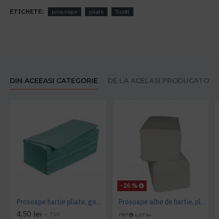
ETICHETE:
prosoape
pliate
Scott
DIN ACEEASI CATEGORIE
DE LA ACELASI PRODUCATOR
-26 %
Prosoape hartie pliate, gofrate, verzi, 25 x 23 cm, V fold, 1 strat, AQAS, 250 buc/pachet
Prosoape albe de hartie, pliate V fold, 25 x 23 cm, in 2 straturi, 160 buc/pachet, 20 pac/bax, AQAS
4,50 lei
+ TVA
PRP
6,67 lei