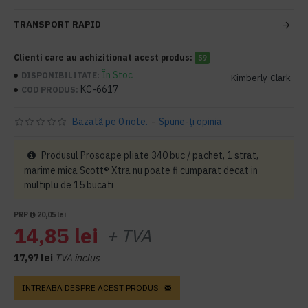
TRANSPORT RAPID
Clienti care au achizitionat acest produs:
59
În Stoc
DISPONIBILITATE:
Kimberly-Clark
KC-6617
COD PRODUS:
Bazată pe 0 note.
-
Spune-ţi opinia
Produsul Prosoape pliate 340 buc / pachet, 1 strat,
marime mica Scott® Xtra nu poate fi cumparat decat in
multiplu de 15 bucati
PRP
20,05 lei
14,85 lei
+ TVA
17,97 lei
TVA inclus
INTREABA DESPRE ACEST PRODUS