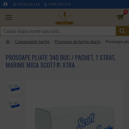
0314 100 110
0740 230 170
0
Consumabile hartie
Prosoape de hartie pliate
Prosoape pli
PROSOAPE PLIATE 340 BUC / PACHET, 1 STRAT,
MARIME MICA SCOTT® XTRA