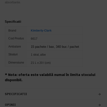
absorbante.
Specificatii
Brand
Kimberly-Clark
Cod Produs
6617
Ambalare
15 pachete / bax, 340 buc / pachet​
Straturi
1 strat, albe
Dimensiune
21 L x 20 l (cm)
* Nota: oferta este valabilă numai în limita stocului
disponibil.
SPECIFICATII
OPINII