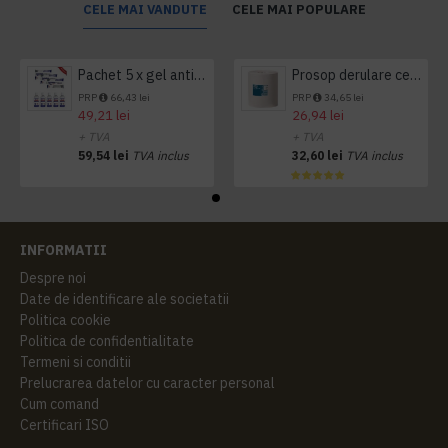
CELE MAI VANDUTE
CELE MAI POPULARE
Pachet 5 x gel antibacterian 50ml si 3 x Servetele antibacteriene 48 buc Hygienium
Prosop derulare centrala 1 pliu, 300 m Tork
PRP
66,43 lei
PRP
34,65 lei
49,21 lei
26,94 lei
+ TVA
+ TVA
59,54 lei
TVA inclus
32,60 lei
TVA inclus
INFORMATII
Despre noi
Date de identificare ale societatii
Politica cookie
Politica de confidentialitate
Termeni si conditii
Prelucrarea datelor cu caracter personal
Cum comand
Certificari ISO