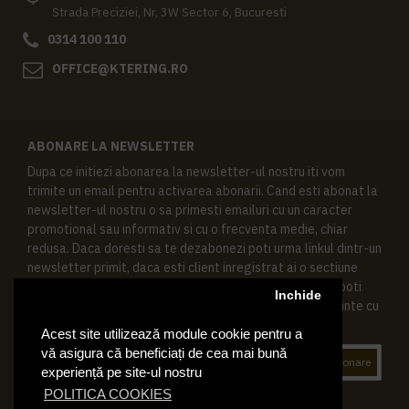
Strada Preciziei, Nr, 3W Sector 6, Bucuresti
0314 100 110
OFFICE@KTERING.RO
ABONARE LA NEWSLETTER
Dupa ce initiezi abonarea la newsletter-ul nostru iti vom
trimite un email pentru activarea abonarii. Cand esti abonat la
newsletter-ul nostru o sa primesti emailuri cu un caracter
promotional sau informativ si cu o frecventa medie, chiar
redusa. Daca doresti sa te dezabonezi poti urma linkul dintr-un
newsletter primit, daca esti client inregistrat ai o sectiune
speciala in contul tau in acest scop, si de asemenea ne poti
Inchide
contacta oricand pe email pentru orice intrebari sau cerinte cu
privire la datele tale personale.
Acest site utilizează module cookie pentru a
vă asigura că beneficiați de cea mai bună
Abonare
experiență pe site-ul nostru
POLITICA COOKIES