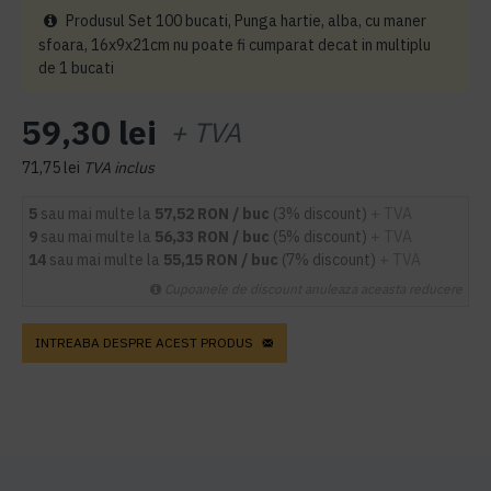
Produsul Set 100 bucati, Punga hartie, alba, cu maner
sfoara, 16x9x21cm nu poate fi cumparat decat in multiplu
de 1 bucati
59,30 lei
+ TVA
71,75 lei
TVA inclus
5
sau mai multe la
57,52 RON / buc
(3% discount)
+ TVA
9
sau mai multe la
56,33 RON / buc
(5% discount)
+ TVA
14
sau mai multe la
55,15 RON / buc
(7% discount)
+ TVA
Cupoanele de discount anuleaza aceasta reducere
INTREABA DESPRE ACEST PRODUS