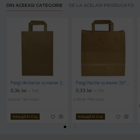
DIN ACEEASI CATEGORIE
DE LA ACELASI PRODUCATOR
Pungi din hartie cu maner 28*17*29 cm, 250 buc/ bax
Pungi Hartie cu maner 26*14*29 cm, bax 250
0,36 lei
0,33 lei
+ TVA
+ TVA
0,44 lei
TVA inclus
0,40 lei
TVA inclus
Adaugă în Coş
Adaugă în Coş