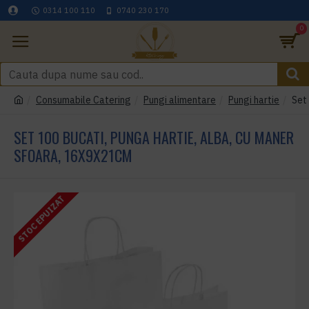
0314 100 110
0740 230 170
0
Consumabile Catering
Pungi alimentare
Pungi hartie
Set
SET 100 BUCATI, PUNGA HARTIE, ALBA, CU MANER
SFOARA, 16X9X21CM
STOC EPUIZAT