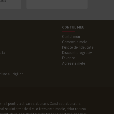
nclus
CONTUL MEU
Contul meu
Comenzile mele
Puncte de fidelitate
ata
Discount progresiv
Favorite
Adresele mele
ine a litigiilor
 email pentru activarea abonarii. Cand esti abonat la
al sau informativ si cu o frecventa medie, chiar redusa.