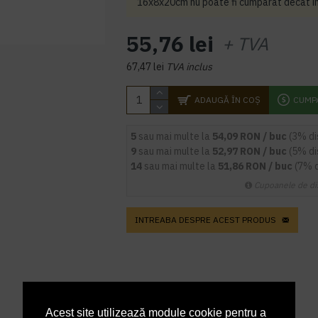
16x8x20cm nu poate fi cumparat decat in 
55,76 lei
+ TVA
67,47 lei
TVA inclus
ADAUGĂ ÎN COŞ
CUMP
5
sau mai multe la
54,09 RON / buc
(3% d
9
sau mai multe la
52,97 RON / buc
(5% d
14
sau mai multe la
51,86 RON / buc
(7% 
Cupoanele de di
INTREABA DESPRE ACEST PRODUS
Acest site utilizează module cookie pentru a