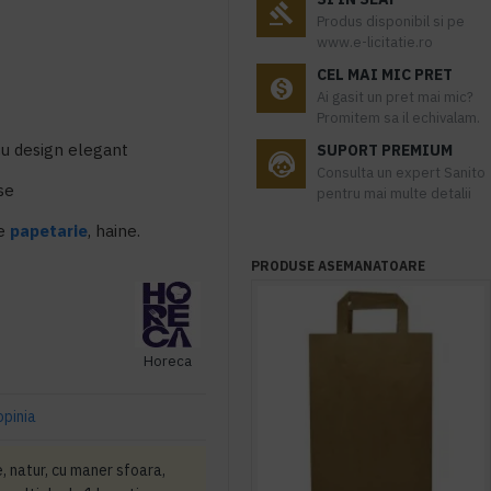
Produs disponibil si pe
www.e-licitatie.ro
CEL MAI MIC PRET
Ai gasit un pret mai mic?
Promitem sa il echivalam.
cu design elegant
SUPORT PREMIUM
Consulta un expert Sanito
use
pentru mai multe detalii
se
papetarie
, haine.
PRODUSE ASEMANATOARE
Horeca
opinia
, natur, cu maner sfoara,