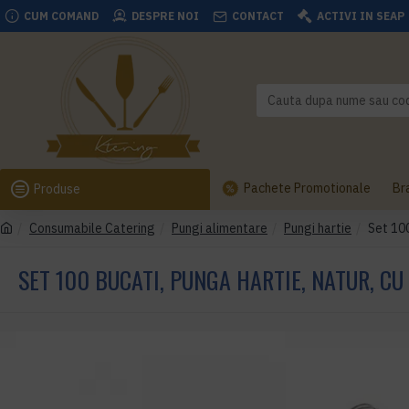
CUM COMAND
DESPRE NOI
CONTACT
ACTIVI IN SEAP
Pachete Promotionale
Br
Produse
Consumabile Catering
Pungi alimentare
Pungi hartie
Set 100
SET 100 BUCATI, PUNGA HARTIE, NATUR, C