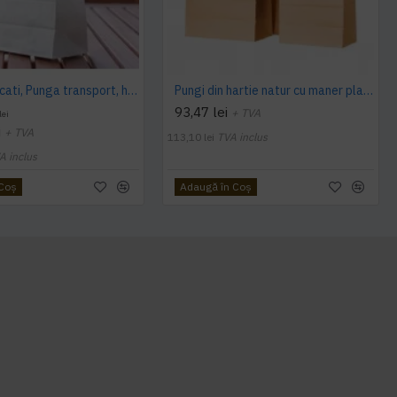
Set 500 bucati, Punga transport, hartie alba, fara maner, 25x11x28.5cm
Pungi din hartie natur cu maner plat, 22 x 10 x 28 cm, 250 buc/set
93,47 lei
+ TVA
lei
i
+ TVA
113,10 lei
TVA inclus
A inclus
 Coş
Adaugă în Coş