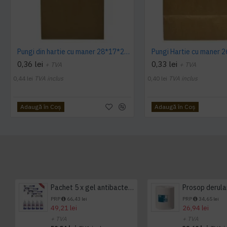
Pungi din hartie cu maner 28*17*29 cm, 250 buc/ bax
0,36 lei
0,33 lei
+ TVA
+ TVA
0,44 lei
TVA inclus
0,40 lei
TVA inclus
Adaugă în Coş
Adaugă în Coş
Pachet 5 x gel antibacterian 50ml si 3 x Servetele antibacteriene 48 buc Hygienium
PRP
66,43 lei
PRP
34,65 lei
49,21 lei
26,94 lei
+ TVA
+ TVA