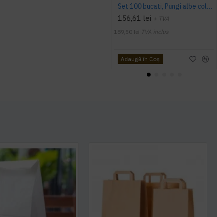
Set 100 bucati, Pungi albe colorate rosii, 32x12x41cm
156,61 lei
+ TVA
189,50 lei
TVA inclus
Adaugă în Coş