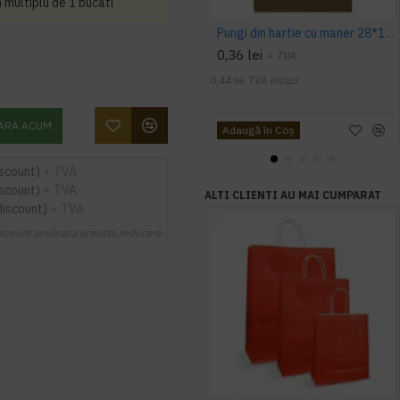
multiplu de 1 bucati
Pungi din hartie cu maner 28*17*29 cm, 250 buc/ bax
0,36 lei
+ TVA
0,44 lei
TVA inclus
ARA ACUM
Adaugă în Coş
iscount)
+ TVA
iscount)
+ TVA
ALTI CLIENTI AU MAI CUMPARAT
discount)
+ TVA
scount anuleaza aceasta reducere