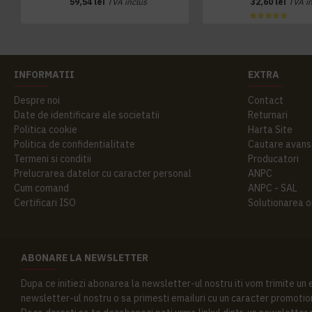
59,54 lei
TVA inclus
32,60 lei
TVA i
INFORMATII
EXTRA
Despre noi
Contact
Date de identificare ale societatii
Returnari
Politica cookie
Harta Site
Politica de confidentialitate
Cautare avans
Termeni si conditii
Producatori
Prelucrarea datelor cu caracter personal
ANPC
Cum comand
ANPC - SAL
Certificari ISO
Solutionarea onl
ABONARE LA NEWSLETTER
Dupa ce initiezi abonarea la newsletter-ul nostru iti vom trimite un
newsletter-ul nostru o sa primesti emailuri cu un caracter promotion