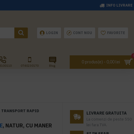
INFO LIVRARE
LOGIN
CONT NOU
FAVORITE
0 produs(e) - 0,00 lei
4100110
0740230170
Blog
TRANSPORT RAPID
LIVRARE GRATUITA
La comenzi de peste 550
E
, NATUR, CU MANER
lei fara TVA.
SI IN SEAP