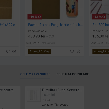
-10 %
-13 %
Pungi Hartie cu maner 26*14*29 cm, bax 250
Pachet 1 x bax Pungi hartie si 1 x bax Pungi plastic
PRP
488,06 lei
PRP
201,60 
438,90 lei
176,00 le
+ TVA
531,07 lei
TVA inclus
212,96 lei
TV
Adaugă în Coş
Adaugă în
CELE MAI VANDUTE
CELE MAI POPULARE
Prosop derulare centrala 1 pliu, 300 m Tork
Furculita+Cutit+Servetel 100buc/set
16,04 lei
+ TVA
19,41 lei
TVA inclus