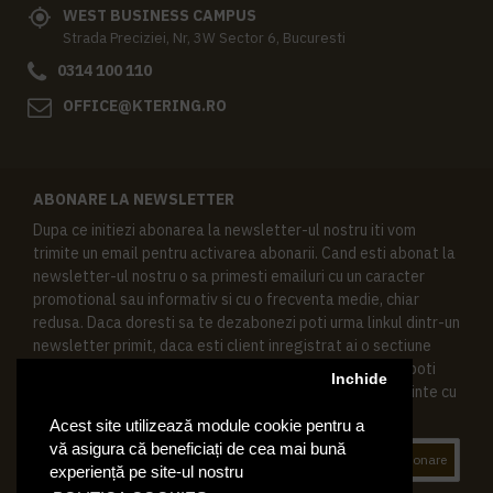
WEST BUSINESS CAMPUS
Strada Preciziei, Nr, 3W Sector 6, Bucuresti
0314 100 110
OFFICE@KTERING.RO
ABONARE LA NEWSLETTER
Dupa ce initiezi abonarea la newsletter-ul nostru iti vom
trimite un email pentru activarea abonarii. Cand esti abonat la
newsletter-ul nostru o sa primesti emailuri cu un caracter
promotional sau informativ si cu o frecventa medie, chiar
redusa. Daca doresti sa te dezabonezi poti urma linkul dintr-un
newsletter primit, daca esti client inregistrat ai o sectiune
speciala in contul tau in acest scop, si de asemenea ne poti
Inchide
contacta oricand pe email pentru orice intrebari sau cerinte cu
privire la datele tale personale.
Acest site utilizează module cookie pentru a
vă asigura că beneficiați de cea mai bună
Abonare
experiență pe site-ul nostru