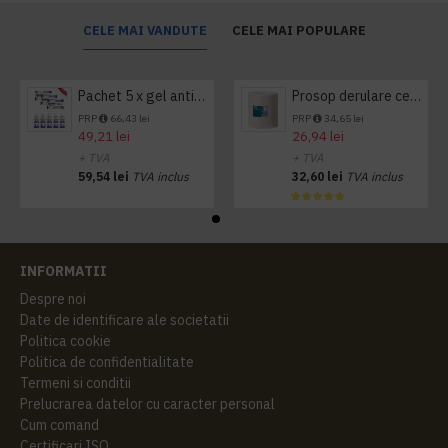
CELE MAI VANDUTE
CELE MAI POPULARE
Pachet 5 x gel antibacterian 50ml si 3 x Servetele antibacteriene 48 buc Hygienium
Prosop derulare centrala 1 pliu, 300 m Tork
PRP
66,43 lei
PRP
34,65 lei
49,21 lei
26,94 lei
+ TVA
+ TVA
59,54 lei
TVA inclus
32,60 lei
TVA inclus
INFORMATII
Despre noi
Date de identificare ale societatii
Politica cookie
Politica de confidentialitate
Termeni si conditii
Prelucrarea datelor cu caracter personal
Cum comand
Certificari ISO