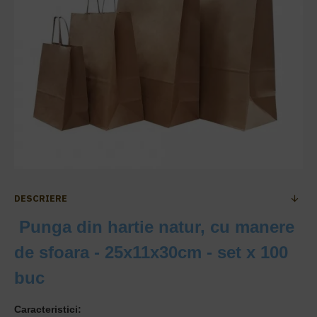
DESCRIERE
Punga din hartie natur, cu manere
de sfoara - 25x11x30cm - set x 100
buc
Caracteristici: