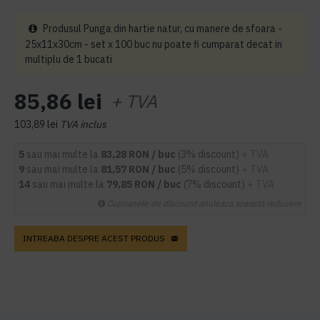
Produsul Punga din hartie natur, cu manere de sfoara -
25x11x30cm - set x 100 buc nu poate fi cumparat decat in
multiplu de 1 bucati
85,86 lei
+ TVA
103,89 lei
TVA inclus
5
sau mai multe la
83,28 RON / buc
(3% discount)
+ TVA
9
sau mai multe la
81,57 RON / buc
(5% discount)
+ TVA
14
sau mai multe la
79,85 RON / buc
(7% discount)
+ TVA
Cupoanele de discount anuleaza aceasta reducere
INTREABA DESPRE ACEST PRODUS