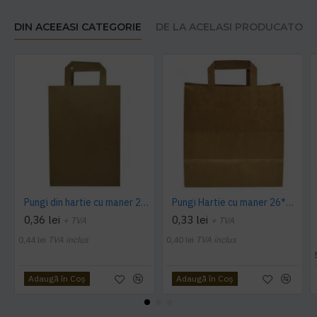
DIN ACEEASI CATEGORIE
DE LA ACELASI PRODUCATOR
Pungi din hartie cu maner 28*17*29 cm, 250 buc/ bax
Pungi Hartie cu maner 26*14*29 cm, bax 250
0,36 lei
0,33 lei
+ TVA
+ TVA
0,44 lei
TVA inclus
0,40 lei
TVA inclus
Adaugă în Coş
Adaugă în Coş