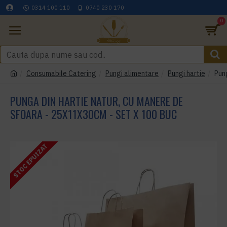
0314 100 110
0740 230 170
0
Consumabile Catering
Pungi alimentare
Pungi hartie
Pun
PUNGA DIN HARTIE NATUR, CU MANERE DE
SFOARA - 25X11X30CM - SET X 100 BUC
STOC EPUIZAT