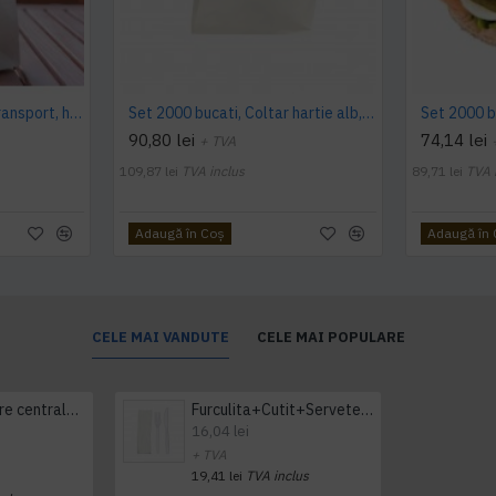
Set 500 bucati, Punga transport, hartie alba, fara maner, 25x11x28.5cm
Set 2000 bucati, Coltar hartie alb, punga alimentara, 14,50 x 19 cm
90,80 lei
74,14 lei
+ TVA
109,87 lei
TVA inclus
89,71 lei
TVA 
Adaugă în Coş
Adaugă în
CELE MAI VANDUTE
CELE MAI POPULARE
Prosop derulare centrala 1 pliu, 300 m Tork
Furculita+Cutit+Servetel 100buc/set
16,04 lei
+ TVA
19,41 lei
TVA inclus