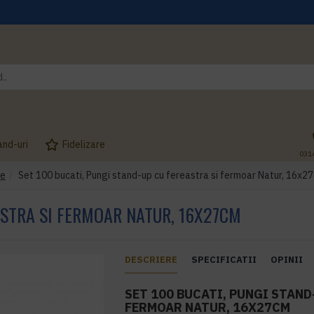
and-uri
Fidelizare
031
ie
Set 100 bucati, Pungi stand-up cu fereastra si fermoar Natur, 16x2
ASTRA SI FERMOAR NATUR, 16X27CM
DESCRIERE
SPECIFICATII
OPINII
SET 100 BUCATI, PUNGI STAND
FERMOAR NATUR, 16X27CM