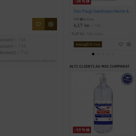
-26 %
Fino Pungi Sandvisuri Hartie 40buc
PRP
8,33 lei
6,17 lei
+ TVA
7,47 lei
TVA inclus
iscount)
+ TVA
Adaugă în Coş
iscount)
+ TVA
discount)
+ TVA
scount anuleaza aceasta reducere
ALTI CLIENTI AU MAI CUMPARAT
-19 %