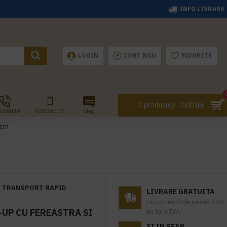
INFO LIVRARE
LOGIN
CONT NOU
FAVORITE
0 produs(e) - 0,00 lei
4100110
0740230170
Blog
7cm
TRANSPORT RAPID
LIVRARE GRATUITA
La comenzi de peste 550
-UP CU FEREASTRA SI
lei fara TVA.
SI IN SEAP