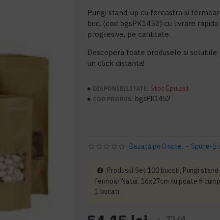
Pungi stand-up cu fereastra si fermo
buc. (cod bgsPK1452) cu livrare rapida i
progresive, pe cantitate.
Descopera toate produsele si solutiile 
un click distanta!
Stoc Epuizat
DISPONIBILITATE:
bgsPK1452
COD PRODUS:
Bazată pe 0 note.
-
Spune-ţi 
Produsul Set 100 bucati, Pungi stand-
fermoar Natur, 16x27cm nu poate fi cump
1 bucati