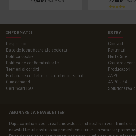
59,54 lei
TVA inclus
32,60 lei
TVA i
INFORMATII
EXTRA
Despre noi
Contact
Date de identificare ale societatii
Returnari
Politica cookie
Harta Site
Politica de confidentialitate
Cautare avans
Termeni si conditii
Producatori
Prelucrarea datelor cu caracter personal
ANPC
Cum comand
ANPC - SAL
Certificari ISO
Solutionarea onl
ABONARE LA NEWSLETTER
Dupa ce initiezi abonarea la newsletter-ul nostru iti vom trimite un
newsletter-ul nostru o sa primesti emailuri cu un caracter promotion