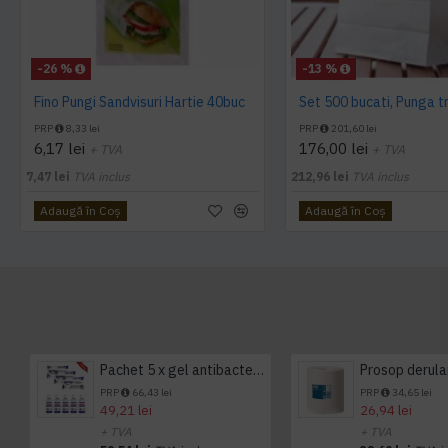
-26 %
-13 %
Fino Pungi Sandvisuri Hartie 40buc
PRP
8,33 lei
PRP
201,60 lei
6,17 lei
176,00 lei
+ TVA
+ TVA
7,47 lei
TVA inclus
212,96 lei
TVA inclus
Adaugă în Coş
Adaugă în Coş
Pachet 5 x gel antibacterian 50ml si 3 x Servetele antibacteriene 48 buc Hygienium
PRP
66,43 lei
PRP
34,65 lei
49,21 lei
26,94 lei
+ TVA
+ TVA