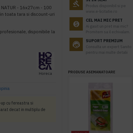
Produs disponibil si pe
ar NATUR - 16x27cm - 100
www.e-licitatie.ro
n toata tara si discount-uri
CEL MAI MIC PRET
Ai gasit un pret mai mic?
profesionale, disponibile la
Promitem sa il echivalam.
SUPORT PREMIUM
Consulta un expert Sanito
pentru mai multe detalii
PRODUSE ASEMANATOARE
Horeca
opinia
up cu fereastra si
arat decat in multiplu de