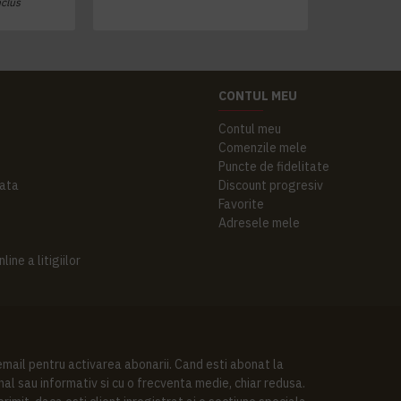
nclus
CONTUL MEU
Contul meu
Comenzile mele
Puncte de fidelitate
ata
Discount progresiv
Favorite
Adresele mele
ine a litigiilor
 email pentru activarea abonarii. Cand esti abonat la
al sau informativ si cu o frecventa medie, chiar redusa.