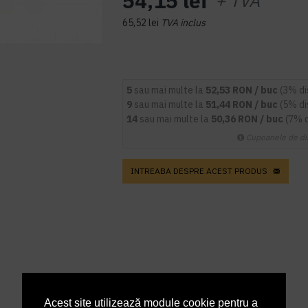
54,15 lei
+ TVA
65,52 lei
TVA inclus
5
sau mai multe la
52,53 RON / buc
(3% d
9
sau mai multe la
51,44 RON / buc
(5% d
14
sau mai multe la
50,36 RON / buc
(7% 
Cupoanele de di
INTREABA DESPRE ACEST PRODUS
Acest site utilizează module cookie pentru a