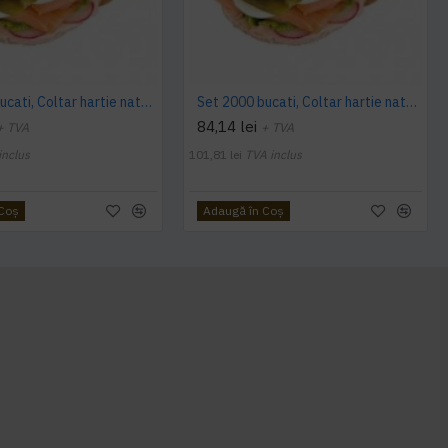
Set 2000 bucati, Coltar hartie natur, 15 x 15 cm, 2000/set
Set 2000 bucati, Coltar hartie natur, 15 x 19 cm
84,14 lei
+ TVA
+ TVA
inclus
101,81 lei
TVA inclus
 Coş
Adaugă în Coş