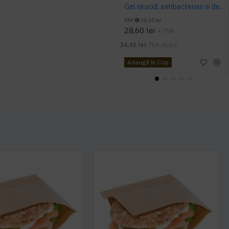
Gel virucid, antibacterian si dezinfectant HYGIENIUM, 1L
PRP
35,35 lei
28,60 lei
+ TVA
34,61 lei
TVA inclus
Adaugă în Coş