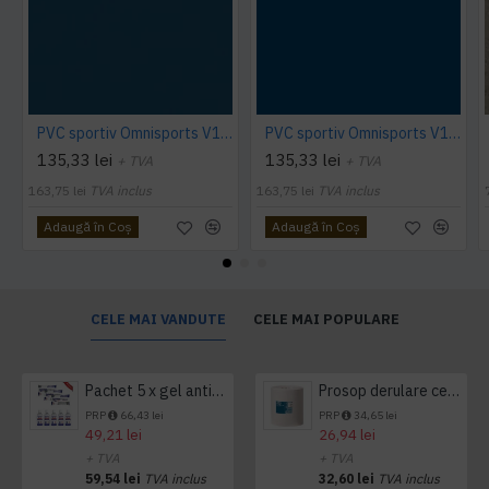
PVC sportiv Omnisports V120 albastru Night Blue
PVC sportiv Omnisports V120 albastru Royal Blue
135,33 lei
135,33 lei
+ TVA
+ TVA
163,75 lei
TVA inclus
163,75 lei
TVA inclus
Adaugă în Coş
Adaugă în Coş
CELE MAI VANDUTE
CELE MAI POPULARE
Pachet 5 x gel antibacterian 50ml si 3 x Servetele antibacteriene 48 buc Hygienium
Prosop derulare centrala 1 pliu, 300 m Tork
PRP
66,43 lei
PRP
34,65 lei
49,21 lei
26,94 lei
+ TVA
+ TVA
59,54 lei
TVA inclus
32,60 lei
TVA inclus