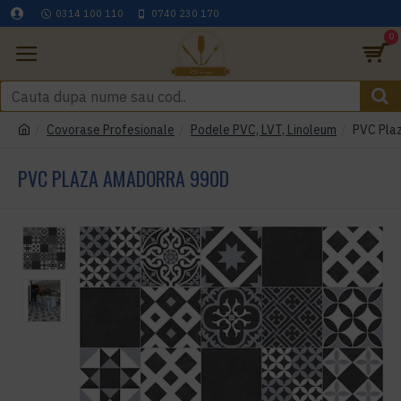
0314 100 110
0740 230 170
0
Covorase Profesionale
Podele PVC, LVT, Linoleum
PVC Pla
PVC PLAZA AMADORRA 990D