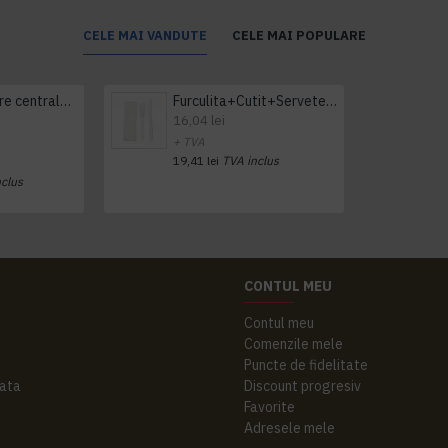
CELE MAI VANDUTE
CELE MAI POPULARE
Prosop derulare centrala 1 pliu, 300 m Tork
Furculita+Cutit+Servetel 100buc/set
16,04 lei
+ TVA
19,41 lei
TVA inclus
nclus
CONTUL MEU
Contul meu
Comenzile mele
Puncte de fidelitate
ata
Discount progresiv
Favorite
Adresele mele