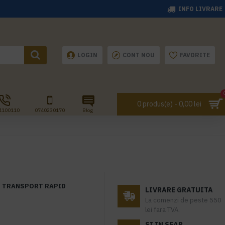
INFO LIVRARE
LOGIN
CONT NOU
FAVORITE
0 produs(e) - 0,00 lei
4100110
0740230170
Blog
TRANSPORT RAPID
LIVRARE GRATUITA
La comenzi de peste 550
H
lei fara TVA.
SI IN SEAP