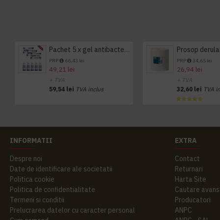
Pachet 5 x gel antibacterian 50ml si 3 x Servetele antibacteriene 48 buc Hygienium
PRP
66,43 lei
PRP
34,65 lei
49,21 lei
26,94 lei
+ TVA
+ TVA
59,54 lei
TVA inclus
32,60 lei
TVA i
INFORMATII
EXTRA
Despre noi
Contact
Date de identificare ale societatii
Returnari
Politica cookie
Harta Site
Politica de confidentialitate
Cautare avans
Termeni si conditii
Producatori
Prelucrarea datelor cu caracter personal
ANPC