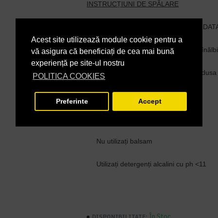
INSTRUCȚIUNI DE SPĂLARE
Temperatura de spalare RECOMANDATA
Acest site utilizează module cookie pentru a
Albire posibilă - Nu utilizați clor sau înălbi
vă asigura că beneficiați de cea mai bună
experiență pe site-ul nostru
Uscare mecanica la temperatura redusa
POLITICA COOKIES
Nu călcați
Preferinte
Accept
Nu curățați chimic
Nu utilizați balsam
Utilizați detergenți alcalini cu ph <11
În Stoc
DISPONIBILITATE: