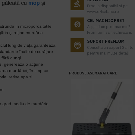
e găleată cu
mop
și
Produs disponibil si pe
www.e-licitatie.ro
CEL MAI MIC PRET
pătrunde în microporozitățile
Ai gasit un pret mai mic?
Promitem sa il echivalam.
gâria și reține murdăria
SUPORT PREMIUM
iclul lung de viață garantează
Consulta un expert Sanito
standarde înalte de curățare
pentru mai multe detalii
 fără dungi
ale, generează o acțiune
rea murdăriei, în timp ce
PRODUSE ASEMANATOARE
ie, reține apa și
me.
un grad mediu de murdărie