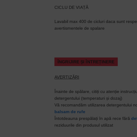
CICLU DE VIAȚĂ
Lavabil max 400 de cicluri daca sunt respect
avertismentele de spalare
ÎNGRIJIRE ȘI ÎNTREȚINERE
AVERTIZĂRI
Înainte de spălare, citiți cu atenție instruc
detergentului (temperaturi și dozaj)
Vă recomandăm utilizarea detergentului nor
balsam de rufe
Întotdeauna prespălați în apă rece fără
de
reziduurile din produsul utilizat