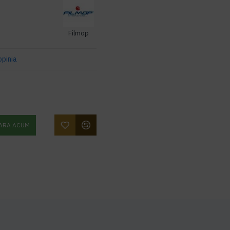
Filmop
opinia
ARA ACUM