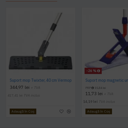
-26 %
Suport mop Twixter, 40 cm Vermop
344,97 lei
+ TVA
PRP
15,84 lei
11,73 lei
+ TVA
417,41 lei
TVA inclus
14,19 lei
TVA inclus
Adaugă în Coş
Adaugă în Coş