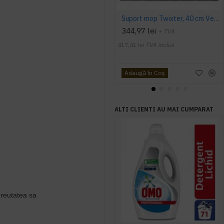
Suport mop Twixter, 40 cm Vermop
344,97 lei
+ TVA
417,41 lei
TVA inclus
Adaugă în Coş
ALTI CLIENTI AU MAI CUMPARAT
greutatea sa