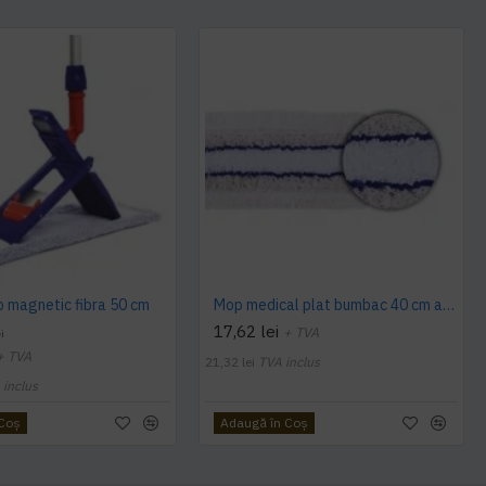
 magnetic fibra 50 cm
Mop medical plat bumbac 40 cm albastru
17,62 lei
+ TVA
i
+ TVA
21,32 lei
TVA inclus
 inclus
 Coş
Adaugă în Coş