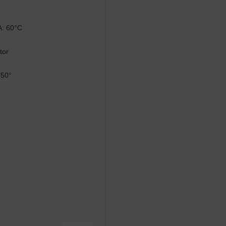
: 60°C
tor
 50°