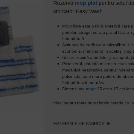
Rezervă
mop plat
pentru setul d
storcator Easy Wash
Microfibra este o fibră sintetică care 
podelei, atrage, curata praful fără a z
îndepărtată
Acțiunea de curățare a microfibrei și c
economie, menținând în același timp 
Uscare rapidă a podelei și o suprafață
Poliesterul, datorită microstructurii s
mecanică neabrazivă pentru îndepărta
poliamida, cu o mare putere de absorbț
îndepărtează murdăria
Dimensiune
mop
: 35 cm x 15 cm lati
Ideal pentru toate suprafețele netede cu 
MATERIALE DE FABRICATIE