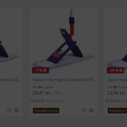
-9 %
-26 %
Suport mop magnetic universal 40 cm
Suport mop magnetic universal 50 cm
Suport mop
PRP
25,81 lei
PRP
17,43 le
23,47 lei
12,91 lei
+ TVA
28,40 lei
TVA inclus
15,62 lei
TVA
Adaugă în Coş
Adaugă în