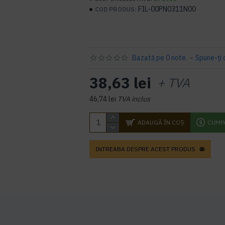
FIL-00PN0311N00
COD PRODUS:
Bazată pe 0 note.
-
Spune-ţi 
38,63 lei
+ TVA
46,74 lei
TVA inclus
ADAUGĂ ÎN COŞ
CUMP
INTREABA DESPRE ACEST PRODUS