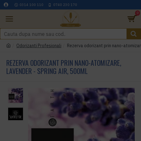
0314 100 110
0740 230 170
0
Odorizanti Profesionali
Rezerva odorizant prin nano-atomizare
REZERVA ODORIZANT PRIN NANO-ATOMIZARE,
LAVENDER - SPRING AIR, 500ML