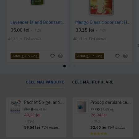
Lavender Island Odorizant Maxi 243ml Hygiene4You
Mango Classic odorizant Hygiene 4 You
35,00 lei
33,15 lei
+ TVA
+ TVA
42,35 lei
TVA inclus
40,11 lei
TVA inclus
Adaugă în Coş
Adaugă în Coş
CELE MAI VANDUTE
CELE MAI POPULARE
Pachet 5 x gel antibacterian 50ml si 3 x Servetele antibacteriene 48 buc Hygienium
Prosop derulare centrala 1 pliu, 300 m Tork
PRP
66,43 lei
PRP
34,65 lei
49,21 lei
26,94 lei
+ TVA
+ TVA
59,54 lei
TVA inclus
32,60 lei
TVA inclus