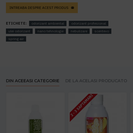
INTREABA DESPRE ACEST PRODUS
ETICHETE:
odorizant ambiental
odorizant profesional
ulei odorizant
nano tehnologie
nebulizare
scentevo
spring air
DIN ACEEASI CATEGORIE
DE LA ACELASI PRODUCATOR
2 - 3 SAPTAMANI