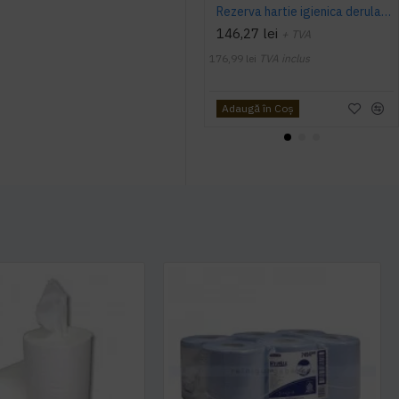
Rezerva hartie igienica derulare centrala Wepa Comfort (Satino HiCycle), 2 straturi, 180 m/rola, 12 role/bax
146,27 lei
+ TVA
176,99 lei
TVA inclus
Adaugă în Coş