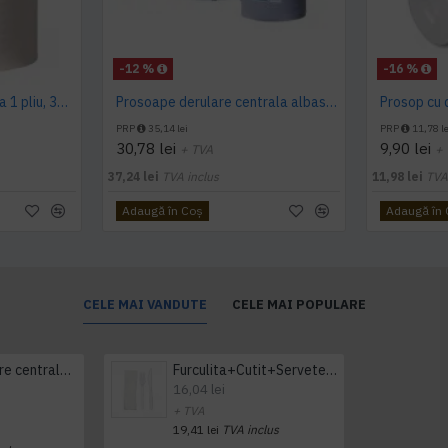
-12 %
-16 %
Prosop derulare centrala 1 pliu, 300 m Tork
Prosoape derulare centrala albastru 2 pliuri 150 m Tork, portionate
PRP
35,14 lei
PRP
11,78 le
30,78 lei
9,90 lei
+ TVA
+
37,24 lei
TVA inclus
11,98 lei
TVA
Adaugă în Coş
Adaugă în
CELE MAI VANDUTE
CELE MAI POPULARE
Prosop derulare centrala 1 pliu, 300 m Tork
Furculita+Cutit+Servetel 100buc/set
16,04 lei
+ TVA
19,41 lei
TVA inclus