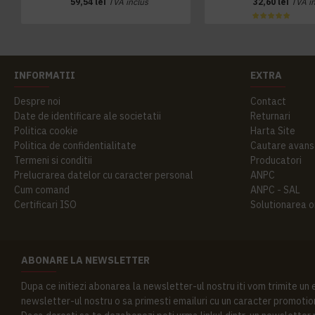
59,54 lei
TVA inclus
32,60 lei
TVA i
INFORMATII
EXTRA
Despre noi
Contact
Date de identificare ale societatii
Returnari
Politica cookie
Harta Site
Politica de confidentialitate
Cautare avans
Termeni si conditii
Producatori
Prelucrarea datelor cu caracter personal
ANPC
Cum comand
ANPC - SAL
Certificari ISO
Solutionarea onl
ABONARE LA NEWSLETTER
Dupa ce initiezi abonarea la newsletter-ul nostru iti vom trimite un
newsletter-ul nostru o sa primesti emailuri cu un caracter promotion