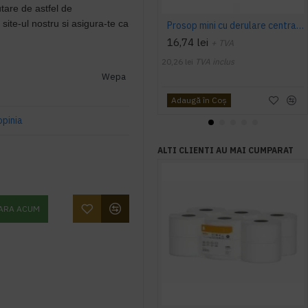
utare de astfel de
ite-ul nostru si asigura-te ca
Prosop mini cu derulare centrala 1 pliu, 120 m Tork
16,74 lei
+ TVA
20,26 lei
TVA inclus
Wepa
Adaugă în Coş
opinia
ALTI CLIENTI AU MAI CUMPARAT
ARA ACUM