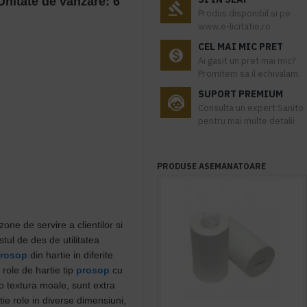
 Unitate de vanzare: 6
Produs disponibil si pe
www.e-licitatie.ro
CEL MAI MIC PRET
Ai gasit un pret mai mic?
Promitem sa il echivalam.
SUPORT PREMIUM
Consulta un expert Sanito
pentru mai multe detalii
PRODUSE ASEMANATOARE
one de servire a clientilor si
tul de des de utilitatea
rosop
din hartie in diferite
 role de hartie tip
prosop
cu
o textura moale, sunt extra
tie role in diverse dimensiuni,