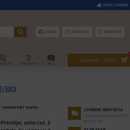
INFO LIVRARE
LOGIN
CONT NOU
FAVORITE
0 produs(e) - 0,00 lei
4100110
0740230170
Blog
LE/BAX
TRANSPORT RAPID
LIVRARE GRATUITA
La comenzi de peste 550
lei fara TVA.
Prestige, auto-cut, 2
SI IN SEAP