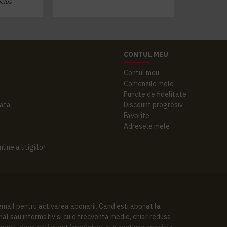
nclus
CONTUL MEU
Contul meu
Comenzile mele
Puncte de fidelitate
ata
Discount progresiv
Favorite
Adresele mele
ine a litigiilor
 email pentru activarea abonarii. Cand esti abonat la
al sau informativ si cu o frecventa medie, chiar redusa.