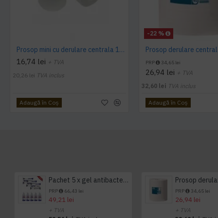
-22 %
Prosop mini cu derulare centrala 1 pliu, 120 m Tork
16,74 lei
+ TVA
PRP
34,65 lei
26,94 lei
+ TVA
20,26 lei
TVA inclus
32,60 lei
TVA inclus
Adaugă în Coş
Adaugă în Coş
Pachet 5 x gel antibacterian 50ml si 3 x Servetele antibacteriene 48 buc Hygienium
PRP
66,43 lei
PRP
34,65 lei
49,21 lei
26,94 lei
+ TVA
+ TVA