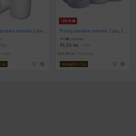
-20 %
Prosop cu derulare centrala 2 pliuri 100 m, portionata, alb, celuloza 100%, AQAS
Prosop derulare centrala, 1 pliu, 200 m Wypall L10
i
PRP
114,44 lei
91,55 lei
 TVA
+ TVA
 inclus
110,78 lei
TVA inclus
 Coş
Adaugă în Coş