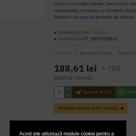
culori si cu lungimi diferite. Daca esti in ca
consumabile, comanda cu incredere de pe s
folosesti role
prosop
de hartie de calitate!
În Stoc
DISPONIBILITATE:
RT_WP002000buc
COD PRODUS:
Bazată pe 0 note.
-
Spune-ţi 
188,61 lei
+ TVA
228,22 lei
TVA inclus
ADAUGĂ ÎN COŞ
CUMP
INTREABA DESPRE ACEST PRODUS
Acest site utilizează module cookie pentru a