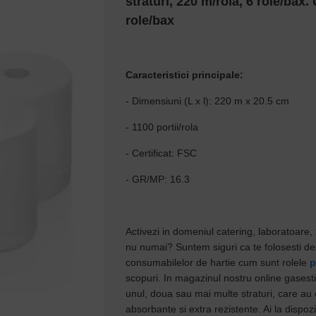
straturi, 220 m/rola, 6 role/bax.
role/bax
Caracteristici principale:
- Dimensiuni (L x l): 220 m x 20.5 cm
- 1100 portii/rola
- Certificat: FSC
- GR/MP: 16.3
Activezi in domeniul catering, laboratoare, z
nu numai? Suntem siguri ca te folosesti des
consumabilelor de hartie cum sunt rolele
p
scopuri. In magazinul nostru online gasesti
unul, doua sau mai multe straturi, care au 
absorbante si extra rezistente. Ai la dispozi