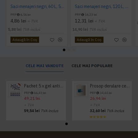
Saci menajeri negri, 60 L, 50 buc/rola
Saci menajeri negri, 120 L, Alufix, 10 buc/rola
PRP
6,56 lei
PRP
16,23 lei
4,86 lei
12,31 lei
+ TVA
+ TVA
5,88 lei
TVA inclus
14,90 lei
TVA inclus
Adaugă în Coş
Adaugă în Coş
CELE MAI VANDUTE
CELE MAI POPULARE
Pachet 5 x gel antibacterian 50ml si 3 x Servetele antibacteriene 48 buc Hygienium
Prosop derulare centrala 1 pliu, 300 m Tork
PRP
66,43 lei
PRP
34,65 lei
49,21 lei
26,94 lei
+ TVA
+ TVA
59,54 lei
TVA inclus
32,60 lei
TVA inclus