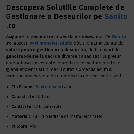
Descopera Solutiile Complete de
Gestionare a Deseurilor pe
Sanito
.ro
Asigura-ti o gestionare impecabila a deseurilor! Pe
Sanito
.ro
, gasesti
saci menajeri
Alufix
60L si o gama variata de
solutii pentru gestionarea deseurilor
, de la
cosuri de
gunoi moderne
la
saci de diverse capacitati
, la preturi
competitive. Investeste in produse de calitate pentru o
igiena eficienta si un mediu curat. Comanda acum si
mentine standardele de curatenie la cel mai inalt nivel!
Tip Produs:
Saci menajeri
albi
Capacitate:
60 Litri
Cantitate:
12 bucati / rola
Material:
HDPE (Polietilena de Inalta Densitate)
Culoare:
Alb