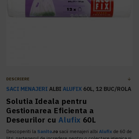
DESCRIERE
SACI MENAJERI
ALBI
ALUFIX
60L, 12 BUC/ROLA
Solutia Ideala pentru
Gestionarea Eficienta a
Deseurilor cu
Alufix
60L
Descoperiti la
Sanito
.ro
sacii menajeri albi
Alufix
de 60 de
litri, partenerul de incredere pentru o colectare igienica si