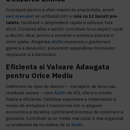
Conceputi pentru a oferi maxim de practicitate, acesti
saci menajeri
vin ambalati intr-o
rola cu 12 bucati pre-
taiate
, facilitand o desprindere rapida si utilizare fara
efort. Culoarea alba a sacilor contribuie la un aspect curat
si discret, ideal pentru a mentine o estetica placuta in
orice spatiu. Alegerea
Alufix
inseamna o gestionare
igienica a deseurilor, prevenind raspandirea mirosurilor
neplacute si a bacteriilor.
Eficienta si Valoare Adaugata
pentru Orice Mediu
Indiferent de tipul de deseuri – menajere, de birou sau
reziduale usoare – sacii
Alufix
de 60L ofera o solutie
fiabila si eficienta. Calitatea superioara a materialului si
modul de ambalare ii transforma intr-o alegere
economica si durabila, optimizand procesul de colectare a
gunoiului. Contribuiti la un mediu mai curat si mai organizat
cu produsele de incredere de la
Alufix
.