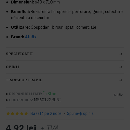
Dimensiuni:
640 x 710 mm
Beneficii:
Rezistenta la rupere si perforare, igienic, colectare
eficienta a deseurilor
Utilizare:
Gospodarii, birouri, spatii comerciale
Brand:
Alufix
SPECIFICATII
OPINII
TRANSPORT RAPID
În Stoc
DISPONIBILITATE:
Alufix
MS6012GRUNI
COD PRODUS:
Bazată pe 2 note.
-
Spune-ţi opinia
4,92 lei
+ TVA