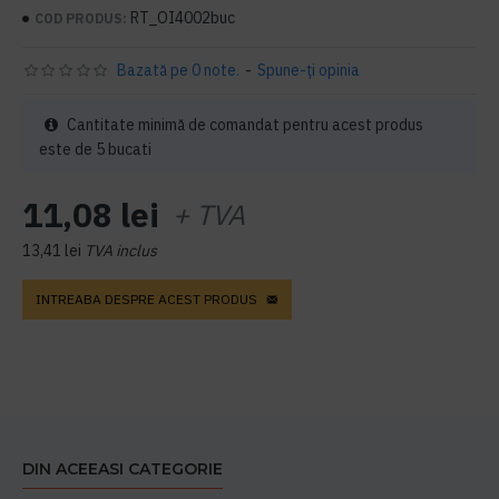
RT_OI4002buc
COD PRODUS:
Bazată pe 0 note.
-
Spune-ţi opinia
Cantitate minimă de comandat pentru acest produs
este de 5 bucati
11,08 lei
+ TVA
13,41 lei
TVA inclus
INTREABA DESPRE ACEST PRODUS
DIN ACEEASI CATEGORIE