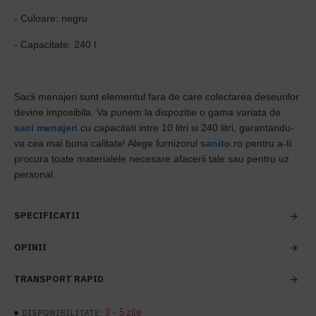
- Culoare: negru
- Capacitate: 240 l
Sacii menajeri sunt elementul fara de care colectarea deseurilor
devine imposibila. Va punem la dispozitie o gama variata de
saci menajeri
cu capacitati intre 10 litri si 240 litri, garantandu-
va cea mai buna calitate! Alege furnizorul
sanito
.ro pentru a-ti
procura toate materialele necesare afacerii tale sau pentru uz
personal.
SPECIFICATII
OPINII
TRANSPORT RAPID
3 - 5 zile
DISPONIBILITATE: