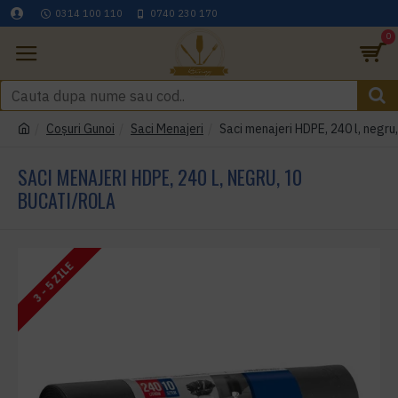
0314 100 110
0740 230 170
0
Coşuri Gunoi
Saci Menajeri
Saci menajeri HDPE, 240 l, negru,
SACI MENAJERI HDPE, 240 L, NEGRU, 10
BUCATI/ROLA
3 - 5 ZILE