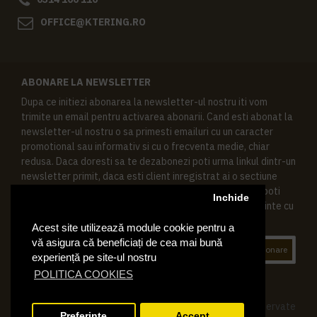
OFFICE@KTERING.RO
ABONARE LA NEWSLETTER
Dupa ce initiezi abonarea la newsletter-ul nostru iti vom
trimite un email pentru activarea abonarii. Cand esti abonat la
newsletter-ul nostru o sa primesti emailuri cu un caracter
promotional sau informativ si cu o frecventa medie, chiar
redusa. Daca doresti sa te dezabonezi poti urma linkul dintr-un
newsletter primit, daca esti client inregistrat ai o sectiune
speciala in contul tau in acest scop, si de asemenea ne poti
Inchide
contacta oricand pe email pentru orice intrebari sau cerinte cu
privire la datele tale personale.
Acest site utilizează module cookie pentru a
vă asigura că beneficiați de cea mai bună
Abonare
experiență pe site-ul nostru
POLITICA COOKIES
© 2019 Ktering.ro , Toate drepturile rezervate
Preferinte
Accept