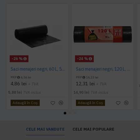
-26 %
-24 %
Saci menajeri negri, 60 L, 50 buc/rola
Saci menajeri negri, 120 L, Alufix, 10 buc/rola
PRP
6,56 lei
PRP
16,23 lei
4,86 lei
12,31 lei
+ TVA
+ TVA
5,88 lei
TVA inclus
14,90 lei
TVA inclus
Adaugă în Coş
Adaugă în Coş
CELE MAI VANDUTE
CELE MAI POPULARE