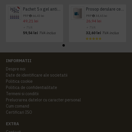
Pachet 5 x gel antibacterian 50ml si 3 x Servetele antibacteriene 48 buc Hygienium
Prosop derulare centrala 1 pliu, 300 m Tork
PRP
66,43 lei
PRP
34,65 lei
49,21 lei
26,94 lei
+ TVA
+ TVA
59,54 lei
TVA inclus
32,60 lei
TVA inclus
INFORMATII
Despre noi
Date de identificare ale societatii
Politica cookie
Politica de confidentialitate
Termeni si conditii
Prelucrarea datelor cu caracter personal
Cum comand
Certificari ISO
EXTRA
Contact