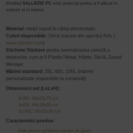
Modelul
SALLIERE PC
este proiectat pentru a fi utilizat în
exterior și în interior.
Material:
metal vopsit în câmp electrostatic
Culori disponibile:
Orice culoare din spectrul RAL (
www.ralcolor.com
)
Etichete/ Stickere
pentru semnalizarea corectă a
deșeurilor, cum ar fi Plastic/ Metal, Hârtie, Sticlă, Gunoi/
Menajer
Mărimi standard:
35L; 60L; 100L
(mărimi
personalizate disponibile la comandă)
Dimensiuni set (LxLxH):
3x35L
: 69x23x75 cm
3x60L:
84x28x85 cm
3x100L
: 99x33x95 cm
Caracteristici produs:
Inele pentru prinderea sacilor de gunoi