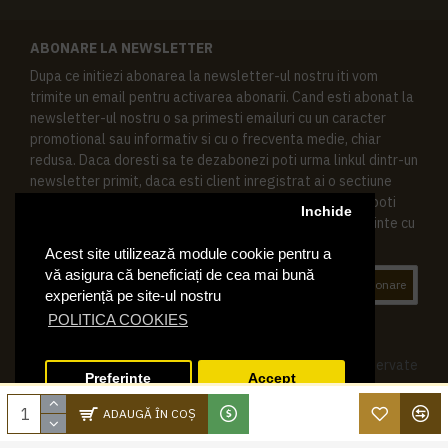
ABONARE LA NEWSLETTER
Dupa ce initiezi abonarea la newsletter-ul nostru iti vom
trimite un email pentru activarea abonarii. Cand esti abonat la
newsletter-ul nostru o sa primesti emailuri cu un caracter
promotional sau informativ si cu o frecventa medie, chiar
redusa. Daca doresti sa te dezabonezi poti urma linkul dintr-un
newsletter primit, daca esti client inregistrat ai o sectiune
speciala in contul tau in acest scop, si de asemenea ne poti
Inchide
contacta oricand pe email pentru orice intrebari sau cerinte cu
privire la datele tale personale.
Acest site utilizează module cookie pentru a
vă asigura că beneficiați de cea mai bună
Abonare
experiență pe site-ul nostru
POLITICA COOKIES
© 2019 Ktering.ro , Toate drepturile rezervate
Preferinte
Accept
ADAUGĂ ÎN COŞ