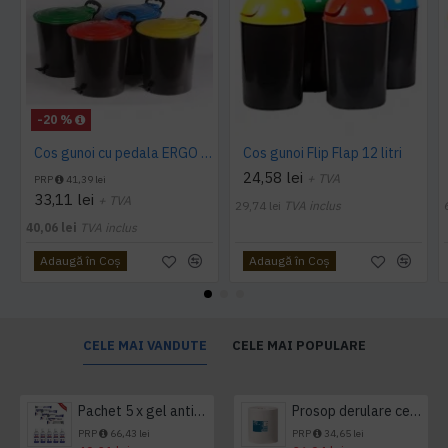
-20 %
Cos gunoi cu pedala ERGO - 10 litri
Cos gunoi Flip Flap 12 litri
24,58 lei
+ TVA
PRP
41,39 lei
33,11 lei
+ TVA
29,74 lei
TVA inclus
40,06 lei
TVA inclus
Adaugă în Coş
Adaugă în Coş
CELE MAI VANDUTE
CELE MAI POPULARE
Pachet 5 x gel antibacterian 50ml si 3 x Servetele antibacteriene 48 buc Hygienium
Prosop derulare centrala 1 pliu, 300 m Tork
PRP
66,43 lei
PRP
34,65 lei