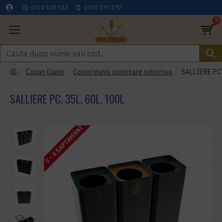
0314 100 110
0740 230 170
0
Coşuri Gunoi
Cosuri gunoi colectare selectiva
SALLIERE PC,
SALLIERE PC, 35L, 60L, 100L
3 - 4 SAPTAMANI