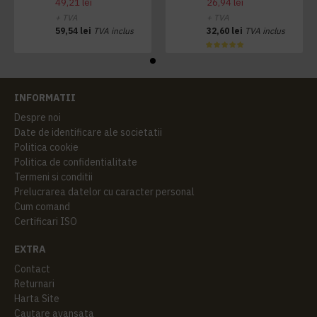
49,21 lei
26,94 lei
+ TVA
+ TVA
59,54 lei
TVA inclus
32,60 lei
TVA inclus
INFORMATII
Despre noi
Date de identificare ale societatii
Politica cookie
Politica de confidentialitate
Termeni si conditii
Prelucrarea datelor cu caracter personal
Cum comand
Certificari ISO
EXTRA
Contact
Returnari
Harta Site
Cautare avansata