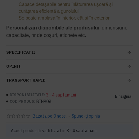
Capace detașabile pentru înlăturarea ușoară și
curățarea eficientă a gunoiului
Se poate amplasa în interior, cât și în exterior
Personalizari disponibile ale produsului
: dimensiuni,
capacitate, nr de coșuri, etichete etc.
SPECIFICATII
OPINII
TRANSPORT RAPID
3 - 4 saptamani
DISPONIBILITATE:
Binsignia
BIN908
COD PRODUS:
Bazată pe 0 note.
-
Spune-ţi opinia
Acest produs iti va fi livrat in 3 - 4 saptamani.