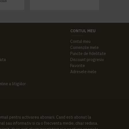
nclus
CONTUL MEU
Contul meu
Comenzile mele
Puncte de fidelitate
ata
Discount progresiv
Favorite
Adresele mele
ine a litigiilor
 email pentru activarea abonarii. Cand esti abonat la
al sau informativ si cu o frecventa medie, chiar redusa.