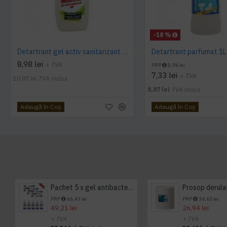
-18 %
Detartrant gel activ sanitarizant 750ml AQAS
Detartrant parfumat 1
8,98 lei
+ TVA
PRP
8,96 lei
7,33 lei
+ TVA
10,87 lei
TVA inclus
8,87 lei
TVA inclus
Adaugă în Coş
Adaugă în Coş
Pachet 5 x gel antibacterian 50ml si 3 x Servetele antibacteriene 48 buc Hygienium
PRP
66,43 lei
PRP
34,65 lei
49,21 lei
26,94 lei
+ TVA
+ TVA