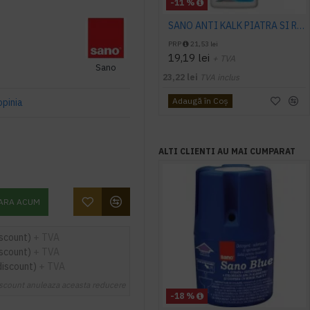
-11 %
SANO ANTI KALK PIATRA SI RUGINA, PULVERIZATOR, 1L
PRP
21,53 lei
19,19 lei
+ TVA
Sano
23,22 lei
TVA inclus
Adaugă în Coş
opinia
ALTI CLIENTI AU MAI CUMPARAT
ARA ACUM
iscount)
+ TVA
iscount)
+ TVA
discount)
+ TVA
scount anuleaza aceasta reducere
-18 %