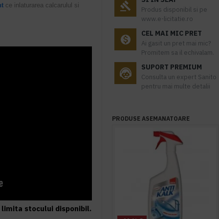
nt
ce inlaturarea calcarulul si
Produs disponibil si pe
www.e-licitatie.ro
CEL MAI MIC PRET
Ai gasit un pret mai mic?
Promitem sa il echivalam.
SUPORT PREMIUM
Consulta un expert Sanito
pentru mai multe detalii
PRODUSE ASEMANATOARE
limita stocului disponibil.