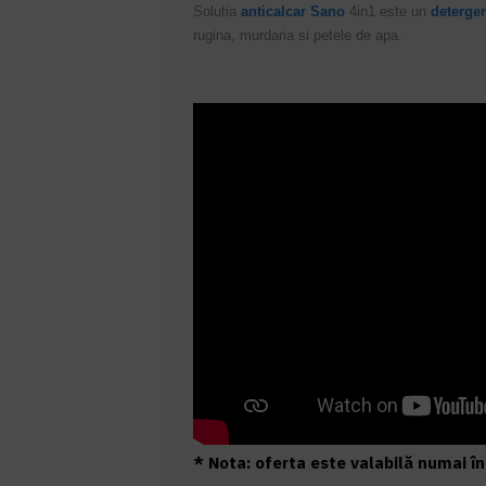
Solutia
anticalcar
Sano
4in1 este un
deterge
rugina, murdaria si petele de apa.
* Nota: oferta este valabilă numai în 