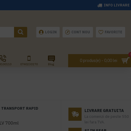
INFO LIVRARE
LOGIN
CONT NOU
FAVORITE
0 produs(e) - 0,00 lei
4100110
0740230170
Blog
TRANSPORT RAPID
LIVRARE GRATUITA
La comenzi de peste 550
lei fara TVA.
 PULV 700ml
SI IN SEAP