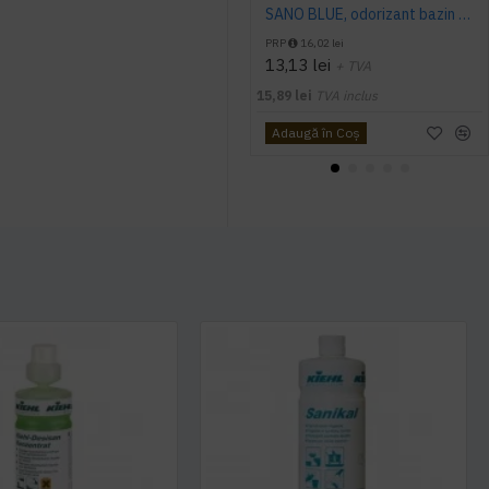
SANO BLUE, odorizant bazin WC, 150g
PRP
16,02 lei
13,13 lei
+ TVA
15,89 lei
TVA inclus
Adaugă în Coş