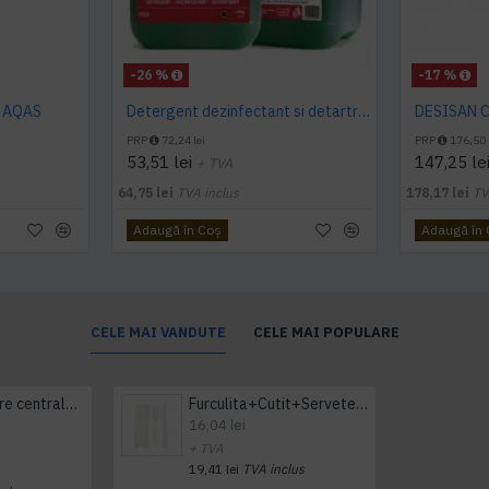
-26 %
-17 %
L AQAS
Detergent dezinfectant si detartrant, Konga Hard, 5L -Aviz biocid
PRP
72,24 lei
PRP
176,50 
53,51 lei
147,25 le
+ TVA
64,75 lei
TVA inclus
178,17 lei
TV
Adaugă în Coş
Adaugă în
CELE MAI VANDUTE
CELE MAI POPULARE
Prosop derulare centrala 1 pliu, 300 m Tork
Furculita+Cutit+Servetel 100buc/set
16,04 lei
+ TVA
19,41 lei
TVA inclus