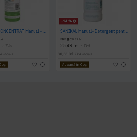
-14 %
DESISAN CONCENTRAT Manual - Detergent dezinfectant pentru domenii sanitare, 1 L, Kiehl
SANIKAL Manual- Detergent pentru obiecte sanitare, 1 L, Kiehl
lei
PRP
29,77 lei
i
25,48 lei
+ TVA
+ TVA
A inclus
30,83 lei
TVA inclus
 Coş
Adaugă în Coş