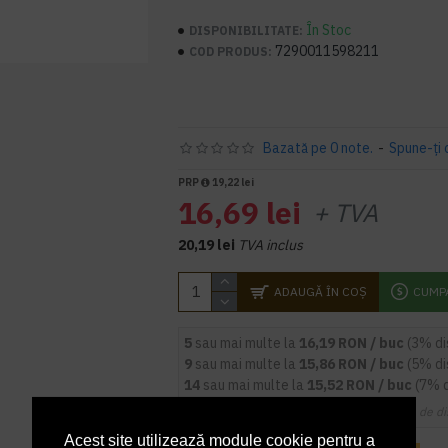
În Stoc
DISPONIBILITATE:
7290011598211
COD PRODUS:
Bazată pe 0 note.
-
Spune-ţi 
PRP
19,22 lei
16,69 lei
+ TVA
20,19 lei
TVA inclus
ADAUGĂ ÎN COŞ
CUMP
5
sau mai multe la
16,19 RON / buc
(3% d
9
sau mai multe la
15,86 RON / buc
(5% d
14
sau mai multe la
15,52 RON / buc
(7% 
Cupoanele de di
Acest site utilizează module cookie pentru a