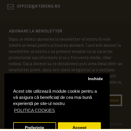
OFFICE@KTERING.RO
ABONARE LA NEWSLETTER
Dupa ce initiezi abonarea la newsletter-ul nostru iti vom
trimite un email pentru activarea abonarii. Cand esti abonat la
newsletter-ul nostru o sa primesti emailuri cu un caracter
promotional sau informativ si cu o frecventa medie, chiar
redusa. Daca doresti sa te dezabonezi poti urma linkul dintr-un
newsletter primit, daca esti client inregistrat ai o sectiune
speciala in contul tau in acest scop, si de asemenea ne poti
Inchide
contacta oricand pe email pentru orice intrebari sau cerinte cu
privire la datele tale personale.
Acest site utilizează module cookie pentru a
vă asigura că beneficiați de cea mai bună
Abonare
experiență pe site-ul nostru
POLITICA COOKIES
© 2019 Ktering.ro , Toate drepturile rezervate
Preferinte
Accept