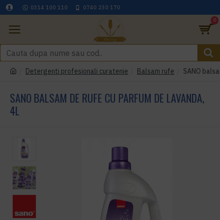
0314 100 110
0740 230 170
0
Detergenti profesionali curatenie
Balsam rufe
SANO balsam
SANO BALSAM DE RUFE CU PARFUM DE LAVANDA,
4L