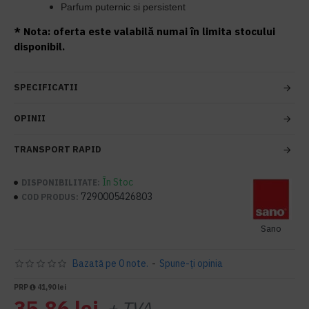
Parfum puternic si persistent
* Nota: oferta este valabilă numai în limita stocului
disponibil.
SPECIFICATII
OPINII
TRANSPORT RAPID
În Stoc
DISPONIBILITATE:
7290005426803
COD PRODUS:
Sano
Bazată pe 0 note.
-
Spune-ţi opinia
PRP
41,90 lei
35,86 lei
+ TVA