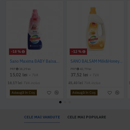
-18 %
-12 %
Sano Maxima BABY Balsam Super Concentrat 1L
SANO BALSAM Milk&Honey, 4L
PRP
18,29 lei
PRP
42,79 lei
15,02 lei
37,52 lei
+ TVA
+ TVA
18,17 lei
TVA inclus
45,40 lei
TVA inclus
Adaugă în Coş
Adaugă în Coş
CELE MAI VANDUTE
CELE MAI POPULARE