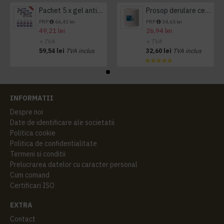
Pachet 5 x gel antibacterian 50ml si 3 x Servetele antibacteriene 48 buc Hygienium
Prosop derulare centrala 1 pliu, 300 m Tork
PRP
66,43 lei
PRP
34,65 lei
49,21 lei
26,94 lei
+ TVA
+ TVA
59,54 lei
TVA inclus
32,60 lei
TVA inclus
INFORMATII
Despre noi
Date de identificare ale societatii
Politica cookie
Politica de confidentialitate
Termeni si conditii
Prelucrarea datelor cu caracter personal
Cum comand
Certificari ISO
EXTRA
Contact