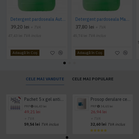
Detergent pardoseala Automat premium AQAS
Detergent pardoseala Manual premium 5L Canistra AQAS
39,20 lei
37,80 lei
+ TVA
+ TVA
47,43 lei
TVA inclus
45,74 lei
TVA inclus
Adaugă în Coş
Adaugă în Coş
CELE MAI VANDUTE
CELE MAI POPULARE
Pachet 5 x gel antibacterian 50ml si 3 x Servetele antibacteriene 48 buc Hygienium
Prosop derulare centrala 1 pliu, 300 m Tork
PRP
66,43 lei
PRP
34,65 lei
49,21 lei
26,94 lei
+ TVA
+ TVA
59,54 lei
TVA inclus
32,60 lei
TVA inclus