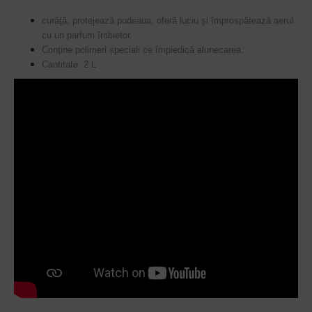
curăţă, protejează podeaua, oferă luciu şi împrospătează aerul
cu un parfum îmbietor.
Conţine polimeri speciali ce împiedică alunecarea.
Cantitate: 2 L