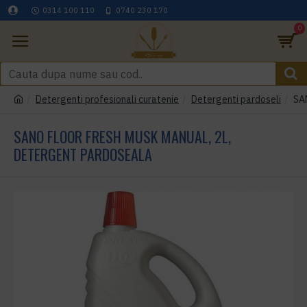
0314 100 110
0740 230 170
0
Detergenti profesionali curatenie
Detergenti pardoseli
SA
SANO FLOOR FRESH MUSK MANUAL, 2L,
DETERGENT PARDOSEALA