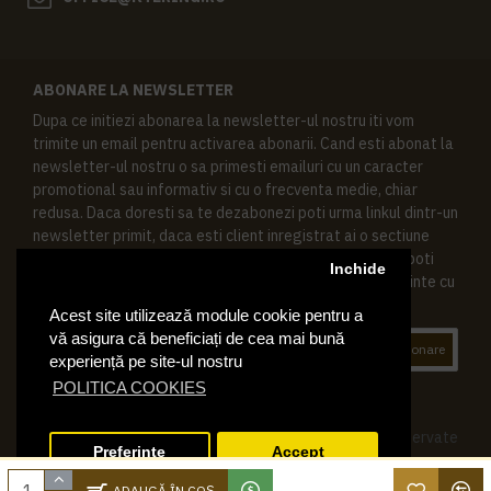
ABONARE LA NEWSLETTER
Dupa ce initiezi abonarea la newsletter-ul nostru iti vom
trimite un email pentru activarea abonarii. Cand esti abonat la
newsletter-ul nostru o sa primesti emailuri cu un caracter
promotional sau informativ si cu o frecventa medie, chiar
redusa. Daca doresti sa te dezabonezi poti urma linkul dintr-un
newsletter primit, daca esti client inregistrat ai o sectiune
speciala in contul tau in acest scop, si de asemenea ne poti
Inchide
contacta oricand pe email pentru orice intrebari sau cerinte cu
privire la datele tale personale.
Acest site utilizează module cookie pentru a
vă asigura că beneficiați de cea mai bună
Abonare
experiență pe site-ul nostru
POLITICA COOKIES
© 2019 Ktering.ro , Toate drepturile rezervate
Preferinte
Accept
ADAUGĂ ÎN COŞ