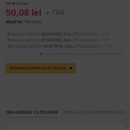
PRP
61,28 lei
50,08 lei
+ TVA
60,60 lei
TVA inclus
5
sau mai multe la
48,58 RON / buc
(3% discount)
+ TVA
9
sau mai multe la
47,58 RON / buc
(5% discount)
+ TVA
14
sau mai multe la
46,57 RON / buc
(7% discount)
+ TVA
Cupoanele de discount anuleaza aceasta reducere
INTREABA DESPRE ACEST PRODUS
DIN ACEEASI CATEGORIE
DE LA ACELASI PRODUCATOR