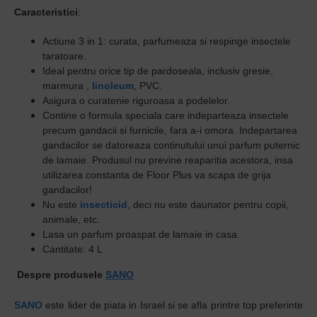
Caracteristici
:
Actiune 3 in 1: curata, parfumeaza si respinge insectele
taratoare.
Ideal pentru orice tip de pardoseala, inclusiv gresie,
marmura ,
linoleum
, PVC.
Asigura o curatenie riguroasa a podelelor.
Contine o formula speciala care indeparteaza insectele
precum gandacii si furnicile, fara a-i omora. Indepartarea
gandacilor se datoreaza continutului unui parfum puternic
de lamaie. Produsul nu previne reaparitia acestora, insa
utilizarea constanta de Floor Plus va scapa de grija
gandacilor!
Nu este
insecticid
, deci nu este daunator pentru copii,
animale, etc.
Lasa un parfum proaspat de lamaie in casa.
Cantitate: 4 L
Despre produsele
SANO
SANO
este lider de piata in Israel si se afla printre top preferinte