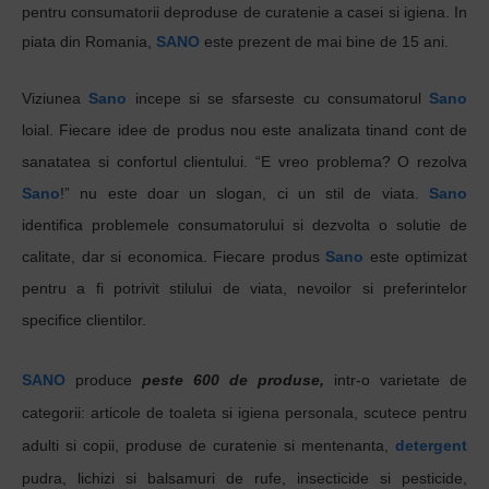
pentru
consumatorii
deproduse
de
curatenie
a
casei
s
i
igiena
. In
piata din Romania,
SANO
este
prezent
de
mai
bine de 15
ani
.
Viziunea
Sano
incepe si se sfarseste cu consumatorul
Sano
loial. Fiecare idee de produs nou este analizata tinand cont de
sanatatea si confortul clientului.
“E vreo problema? O rezolva
Sano
!”
nu este doar un slogan, ci un stil de viata.
Sano
identifica problemele consumatorului si dezvolta o solutie de
calitate, dar si economica. Fiecare produs
Sano
este optimizat
pentru a fi potrivit stilului de viata, nevoilor si preferintelor
specifice clientilor.
SANO
produce
peste 600 de produse,
intr-o varietate de
categorii: articole de toaleta si igiena personala, scutece pentru
adulti si copii, produse de curatenie si mentenanta,
detergent
pudra, lichizi si balsamuri de rufe, insecticide si pesticide,