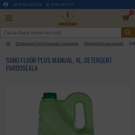
0314 100 110
0740 230 170
0
Detergenti profesionali curatenie
Detergenti pardoseli
SA
SANO FLOOR PLUS MANUAL, 4L, DETERGENT
PARDOSEALA