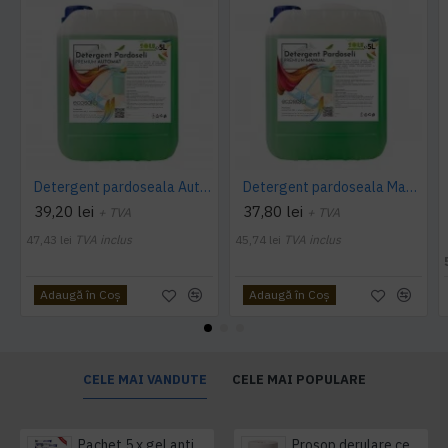
Detergent pardoseala Automat premium AQAS
Detergent pardoseala Manual premium 5L Canistra AQAS
39,20 lei
37,80 lei
+ TVA
+ TVA
47,43 lei
TVA inclus
45,74 lei
TVA inclus
Adaugă în Coş
Adaugă în Coş
CELE MAI VANDUTE
CELE MAI POPULARE
Pachet 5 x gel antibacterian 50ml si 3 x Servetele antibacteriene 48 buc Hygienium
Prosop derulare centrala 1 pliu, 300 m Tork