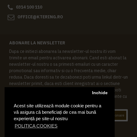
0314 100 110
OFFICE@KTERING.RO
ABONARE LA NEWSLETTER
Dupa ce initiezi abonarea la newsletter-ul nostru iti vom
trimite un email pentru activarea abonarii. Cand esti abonat la
newsletter-ul nostru o sa primesti emailuri cu un caracter
promotional sau informativ si cu o frecventa medie, chiar
redusa. Daca doresti sa te dezabonezi poti urma linkul dintr-un
newsletter primit, daca esti client inregistrat ai o sectiune
speciala in contul tau in acest scop, si de asemenea ne poti
Inchide
contacta oricand pe email pentru orice intrebari sau cerinte cu
privire la datele tale personale.
Acest site utilizează module cookie pentru a
vă asigura că beneficiați de cea mai bună
Abonare
experiență pe site-ul nostru
POLITICA COOKIES