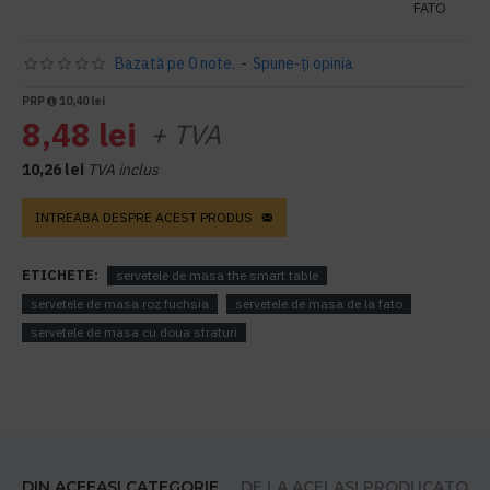
FATO
Bazată pe 0 note.
-
Spune-ţi opinia
PRP
10,40 lei
8,48 lei
+ TVA
10,26 lei
TVA inclus
INTREABA DESPRE ACEST PRODUS
ETICHETE:
servetele de masa the smart table
servetele de masa roz fuchsia
servetele de masa de la fato
servetele de masa cu doua straturi
DIN ACEEASI CATEGORIE
DE LA ACELASI PRODUCATOR