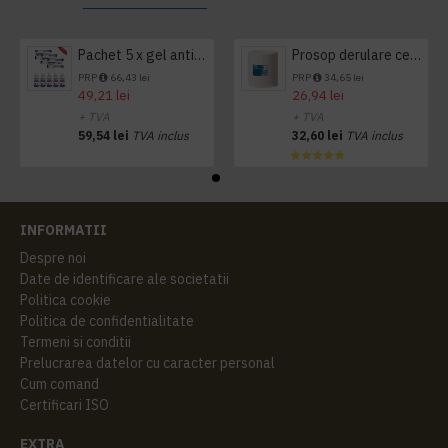
Pachet 5 x gel antibacterian 50ml si 3 x Servetele antibacteriene 48 buc Hygienium
Prosop derulare centrala 1 pliu, 300 m Tork
PRP
66,43 lei
PRP
34,65 lei
49,21 lei
26,94 lei
+ TVA
+ TVA
59,54 lei
TVA inclus
32,60 lei
TVA inclus
INFORMATII
Despre noi
Date de identificare ale societatii
Politica cookie
Politica de confidentialitate
Termeni si conditii
Prelucrarea datelor cu caracter personal
Cum comand
Certificari ISO
EXTRA