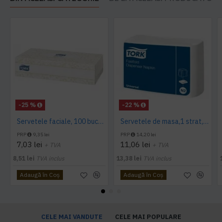
-25 %
-22 %
Servetele faciale, 100 bucati / pachet, Tork
Servetele de masa,1 strat, Tork, 300 buc/pachet
PRP
9,35 lei
PRP
14,20 lei
7,03 lei
11,06 lei
+ TVA
+ TVA
8,51 lei
TVA inclus
13,38 lei
TVA inclus
Adaugă în Coş
Adaugă în Coş
CELE MAI VANDUTE
CELE MAI POPULARE