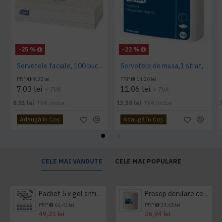
-25 %
-22 %
Servetele faciale, 100 bucati / pachet, Tork
Servetele de masa,1 strat, Tork, 300 buc/pachet
PRP
9,35 lei
PRP
14,20 lei
7,03 lei
11,06 lei
+ TVA
+ TVA
8,51 lei
TVA inclus
13,38 lei
TVA inclus
Adaugă în Coş
Adaugă în Coş
CELE MAI VANDUTE
CELE MAI POPULARE
Pachet 5 x gel antibacterian 50ml si 3 x Servetele antibacteriene 48 buc Hygienium
Prosop derulare centrala 1 pliu, 300 m Tork
PRP
66,43 lei
PRP
34,65 lei
49,21 lei
26,94 lei