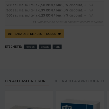
200
sau mai multe la
6,50 RON / buc
(3% discount)
+ TVA
360
sau mai multe la
6,37 RON / buc
(5% discount)
+ TVA
560
sau mai multe la
6,23 RON / buc
(7% discount)
+ TVA
Cupoanele de discount anuleaza aceasta reducere
INTREABA DESPRE ACEST PRODUS
ETICHETE:
xpress
snack
tork
DIN ACEEASI CATEGORIE
DE LA ACELASI PRODUCATOR