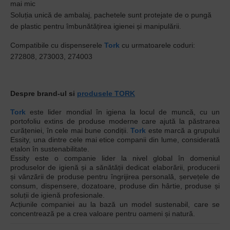
mai mic
Soluția unică de ambalaj, pachetele sunt protejate de o pungă
de plastic pentru îmbunătățirea igienei și manipulării.
Compatibile cu dispenserele
Tork
cu urmatoarele coduri:
272808, 273003, 274003
Despre brand-ul si
produsele TORK
Tork
este lider mondial în igiena la locul de muncă, cu un
portofoliu extins de produse moderne care ajută la păstrarea
curățeniei, în cele mai bune condiții.
Tork
este marcă a grupului
Essity, una dintre cele mai etice companii din lume, considerată
etalon în sustenabilitate.
Essity este o companie lider la nivel global în domeniul
produselor de igienă și a sănătății dedicat elaborării, producerii
și vânzării de produse pentru îngrijirea personală, șervețele de
consum, dispensere, dozatoare, produse din hârtie, produse și
soluții de igienă profesionale.
Acțiunile companiei au la bază un model sustenabil, care se
concentrează pe a crea valoare pentru oameni și natură.