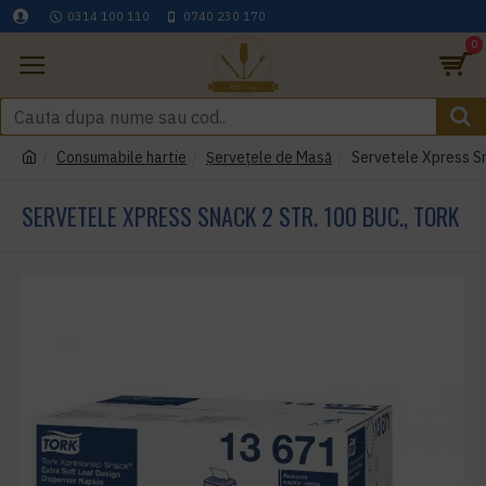
0314 100 110
0740 230 170
0
Consumabile hartie
Șervețele de Masă
Servetele Xpress Sna
SERVETELE XPRESS SNACK 2 STR. 100 BUC., TORK