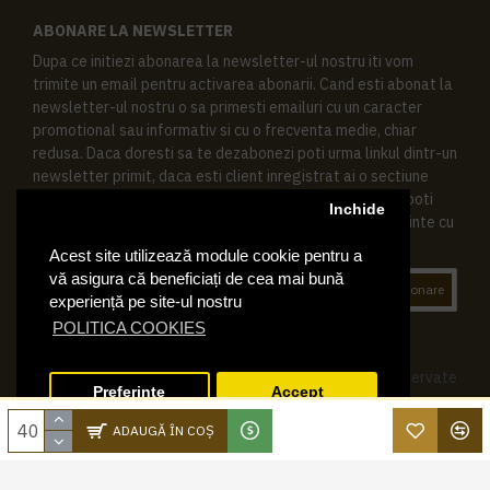
ABONARE LA NEWSLETTER
Dupa ce initiezi abonarea la newsletter-ul nostru iti vom
trimite un email pentru activarea abonarii. Cand esti abonat la
newsletter-ul nostru o sa primesti emailuri cu un caracter
promotional sau informativ si cu o frecventa medie, chiar
redusa. Daca doresti sa te dezabonezi poti urma linkul dintr-un
newsletter primit, daca esti client inregistrat ai o sectiune
speciala in contul tau in acest scop, si de asemenea ne poti
Inchide
contacta oricand pe email pentru orice intrebari sau cerinte cu
privire la datele tale personale.
Acest site utilizează module cookie pentru a
vă asigura că beneficiați de cea mai bună
Abonare
experiență pe site-ul nostru
POLITICA COOKIES
© 2019 Ktering.ro , Toate drepturile rezervate
Preferinte
Accept
ADAUGĂ ÎN COŞ