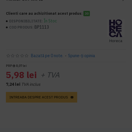
Clienti care au achizitionat acest produs:
30
În Stoc
DISPONIBILITATE:
BP1113
COD PRODUS:
Horeca
Bazată pe 0 note.
-
Spune-ţi opinia
PRP
8,07 lei
5,98 lei
+ TVA
7,24 lei
TVA inclus
INTREABA DESPRE ACEST PRODUS