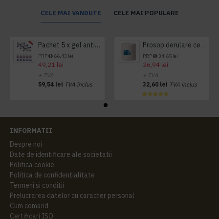
CELE MAI VANDUTE
CELE MAI POPULARE
Pachet 5 x gel antibacterian 50ml si 3 x Servetele antibacteriene 48 buc Hygienium
Prosop derulare centrala 1 pliu, 300 m Tork
PRP
66,43 lei
PRP
34,65 lei
49,21 lei
26,94 lei
+ TVA
+ TVA
59,54 lei
TVA inclus
32,60 lei
TVA inclus
INFORMATII
Despre noi
Date de identificare ale societatii
Politica cookie
Politica de confidentialitate
Termeni si conditii
Prelucrarea datelor cu caracter personal
Cum comand
Certificari ISO