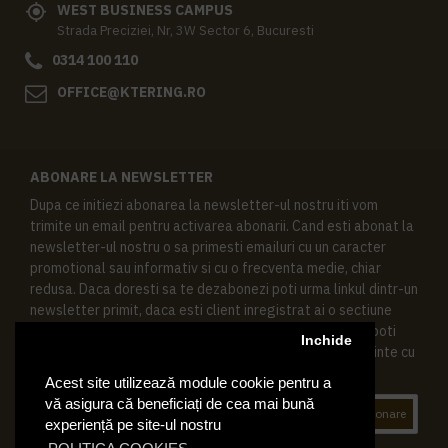
WEST BUSINESS CAMPUS
Strada Preciziei, Nr, 3W Sector 6, Bucuresti
0314 100 110
OFFICE@KTERING.RO
ABONARE LA NEWSLETTER
Dupa ce initiezi abonarea la newsletter-ul nostru iti vom
trimite un email pentru activarea abonarii. Cand esti abonat la
newsletter-ul nostru o sa primesti emailuri cu un caracter
promotional sau informativ si cu o frecventa medie, chiar
redusa. Daca doresti sa te dezabonezi poti urma linkul dintr-un
newsletter primit, daca esti client inregistrat ai o sectiune
speciala in contul tau in acest scop, si de asemenea ne poti
Inchide
contacta oricand pe email pentru orice intrebari sau cerinte cu
privire la datele tale personale.
Acest site utilizează module cookie pentru a
vă asigura că beneficiați de cea mai bună
Abonare
experiență pe site-ul nostru