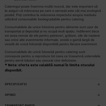
Cateringul poate însemna multă muncă, dar este important să
te asiguri că mâncarea pe care o servești este cât mai ecologică
posibil. Poți contribui la reducerea impactului asupra mediului
utilizând consumabile biodegradabile pentru catering.
Consumabilele de unica folosinta pentru alimente sunt ușor de
transportat și depozitat și nu ocupă mult spațiu. Indiferent daca
vei avea nevoie de ele pentru petreceri, grătare, zile de naștere
sau orice alte evenimente informale, există o gamă largă de
veselă de unică folosință disponibilă pentru fiecare eveniment.
Consumabilele de unică folosință pentru catering sunt
concepute pentru a reproduce tot ceea ce înseamnă ustensilele
pentru servit băuturi sau savurat cine delicioase.
* Nota: oferta este valabilă numai în limita stocului
disponibil.
SPECIFICATII
OPINII
TRANSPORT RAPID