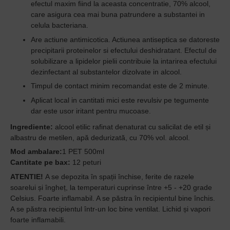
efectul maxim fiind la aceasta concentratie, 70% alcool,
care asigura cea mai buna patrundere a substantei in
celula bacteriana.
Are actiune antimicotica. Actiunea antiseptica se datoreste
precipitarii proteinelor si efectului deshidratant. Efectul de
solubilizare a lipidelor pielii contribuie la intarirea efectului
dezinfectant al substantelor dizolvate in alcool.
Timpul de contact minim recomandat este de 2 minute.
Aplicat local in cantitati mici este revulsiv pe tegumente
dar este usor iritant pentru mucoase.
Ingrediente:
alcool etilic rafinat denaturat cu salicilat de etil și
albastru de metilen, apă dedurizată, cu 70% vol. alcool.
Mod ambalare:
1 PET 500ml
Cantitate pe bax:
12 peturi
ATENTIE!
A se depozita în spații închise, ferite de razele
soarelui și îngheț, la temperaturi cuprinse între +5 - +20 grade
Celsius. Foarte inflamabil. A se păstra în recipientul bine închis.
A se păstra recipientul într-un loc bine ventilat. Lichid și vapori
foarte inflamabili.