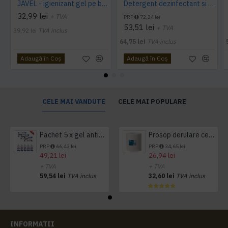
JAVEL - igienizant gel pe baza de clor 5 L AQAS
Detergent dezinfectant si detartrant, Konga Hard, 5L -Aviz biocid
32,99 lei
+ TVA
PRP
72,24 lei
53,51 lei
+ TVA
39,92 lei
TVA inclus
64,75 lei
TVA inclus
Adaugă în Coş
Adaugă în Coş
CELE MAI VANDUTE
CELE MAI POPULARE
Pachet 5 x gel antibacterian 50ml si 3 x Servetele antibacteriene 48 buc Hygienium
Prosop derulare centrala 1 pliu, 300 m Tork
PRP
66,43 lei
PRP
34,65 lei
49,21 lei
26,94 lei
+ TVA
+ TVA
59,54 lei
TVA inclus
32,60 lei
TVA inclus
INFORMATII