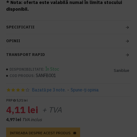
* Nota: oferta este valabilă numai în limita stocului
disponibil.
SPECIFICATII
OPINII
TRANSPORT RAPID
În Stoc
DISPONIBILITATE:
Saniblue
SANFB001
COD PRODUS:
Bazată pe 3 note.
-
Spune-ţi opinia
PRP
5,31 lei
4,11 lei
+ TVA
4,97 lei
TVA inclus
INTREABA DESPRE ACEST PRODUS