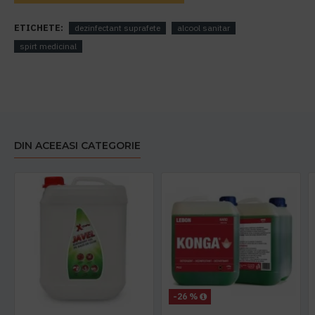
ETICHETE:
dezinfectant suprafete
alcool sanitar
spirt medicinal
DIN ACEEASI CATEGORIE
-26 %