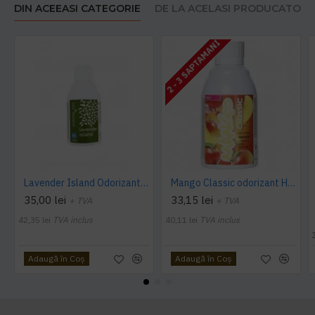
DIN ACEEASI CATEGORIE
DE LA ACELASI PRODUCATOR
2 - 3 SAPTAMANI
Lavender Island Odorizant Maxi 243ml Hygiene4You
Mango Classic odorizant Hygiene 4 You
35,00 lei
33,15 lei
+ TVA
+ TVA
42,35 lei
TVA inclus
40,11 lei
TVA inclus
Adaugă în Coş
Adaugă în Coş