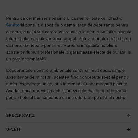
Pentru ca cel mai sensibil simt al oamenilor este cel olfactiv,
Sanito
iti pune la dispozitie o gama larga de odorizante pentru
camera, cu ajutorul carora vei reusi sa le oferi o amintire placuta
tuturor celor care iti vor trece pragul. Potrivite pentru orice tip de
camere, dar ideale pentru utilizarea si in spatiile hoteliere,
aceste parfumuri profesionale iti garanteaza efecte de durata, la
un pret incomparabil.
Deodorantele noastre ambientale sunt mai mult decat simple
absorbante de mirosuri, acestea fiind concepute special pentru
a oferi experiente unice, prin intermediul unor mirosuri placute.
Asadar, daca doresti sa achizitionezi cele mai bune odorizante
pentru hotelul tau, comanda cu incredere de pe site-ul nostru!
SPECIFICATII
OPINII