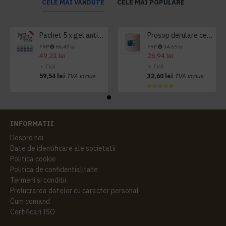
CELE MAI VANDUTE
CELE MAI POPULARE
Pachet 5 x gel antibacterian 50ml si 3 x Servetele antibacteriene 48 buc Hygienium
Prosop derulare centrala 1 pliu, 300 m Tork
PRP
66,43 lei
PRP
34,65 lei
49,21 lei
26,94 lei
+ TVA
+ TVA
59,54 lei
TVA inclus
32,60 lei
TVA inclus
INFORMATII
Despre noi
Date de identificare ale societatii
Politica cookie
Politica de confidentialitate
Termeni si conditii
Prelucrarea datelor cu caracter personal
Cum comand
Certificari ISO