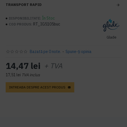
TRANSPORT RAPID
În Stoc
DISPONIBILITATE:
RT_IG5105buc
COD PRODUS:
Glade
Bazată pe 0 note.
-
Spune-ţi opinia
14,47 lei
+ TVA
17,51 lei
TVA inclus
INTREABA DESPRE ACEST PRODUS