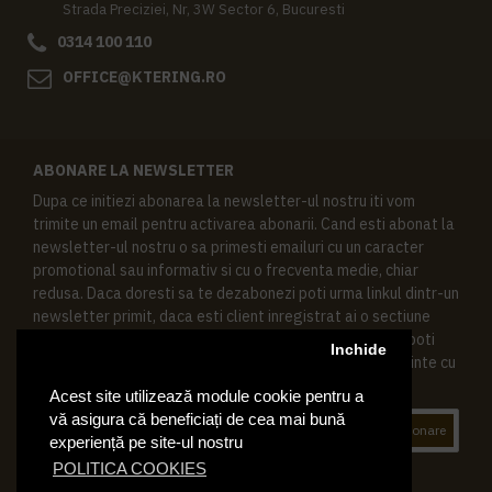
Strada Preciziei, Nr, 3W Sector 6, Bucuresti
0314 100 110
OFFICE@KTERING.RO
ABONARE LA NEWSLETTER
Dupa ce initiezi abonarea la newsletter-ul nostru iti vom
trimite un email pentru activarea abonarii. Cand esti abonat la
newsletter-ul nostru o sa primesti emailuri cu un caracter
promotional sau informativ si cu o frecventa medie, chiar
redusa. Daca doresti sa te dezabonezi poti urma linkul dintr-un
newsletter primit, daca esti client inregistrat ai o sectiune
speciala in contul tau in acest scop, si de asemenea ne poti
Inchide
contacta oricand pe email pentru orice intrebari sau cerinte cu
privire la datele tale personale.
Acest site utilizează module cookie pentru a
vă asigura că beneficiați de cea mai bună
Abonare
experiență pe site-ul nostru
POLITICA COOKIES