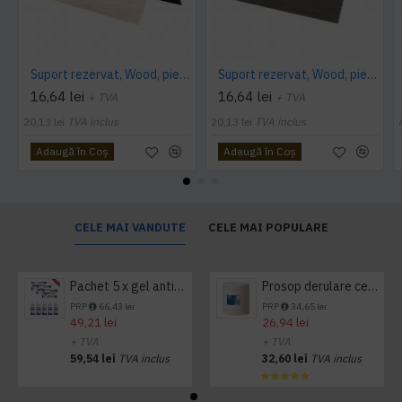
Suport rezervat, Wood, piele PU interior/exterior, lavabila, bej
Suport rezervat, Wood, piele PU interior/exterior, lavabila, negru
16,64 lei
16,64 lei
+ TVA
+ TVA
20,13 lei
TVA inclus
20,13 lei
TVA inclus
Adaugă în Coş
Adaugă în Coş
CELE MAI VANDUTE
CELE MAI POPULARE
Pachet 5 x gel antibacterian 50ml si 3 x Servetele antibacteriene 48 buc Hygienium
Prosop derulare centrala 1 pliu, 300 m Tork
PRP
66,43 lei
PRP
34,65 lei
49,21 lei
26,94 lei
+ TVA
+ TVA
59,54 lei
TVA inclus
32,60 lei
TVA inclus