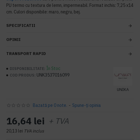
PU termo cu textura de lemn, impermeabil. Format inchis: 7,25 x14
cm. Culori disponibile: maro, negru, bej.
SPECIFICATII
OPINII
TRANSPORT RAPID
În Stoc
DISPONIBILITATE:
UNK3537016099
COD PRODUS:
UNIKA
Bazată pe 0 note.
-
Spune-ţi opinia
16,64 lei
+ TVA
20,13 lei
TVA inclus