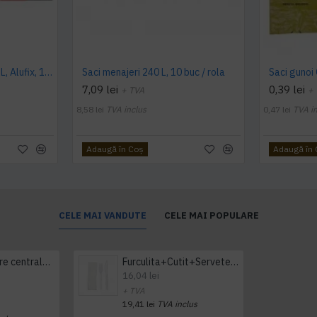
Saci menajeri negri, 120 L, Alufix, 10 buc/rola
Saci menajeri 240 L, 10 buc / rola
7,09 lei
0,39 lei
+ TVA
+
8,58 lei
TVA inclus
0,47 lei
TVA i
Adaugă în Coş
Adaugă în
CELE MAI VANDUTE
CELE MAI POPULARE
Prosop derulare centrala 1 pliu, 300 m Tork
Furculita+Cutit+Servetel 100buc/set
16,04 lei
+ TVA
19,41 lei
TVA inclus