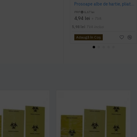
Prosoape albe de hartie, pliate V fold, 25 x 23 cm, in 2 straturi, 160 buc/pachet, 20 pac/bax, AQAS
PRP
6,67 lei
4,94 lei
+ TVA
5,98 lei
TVA inclus
Adaugă în Coş