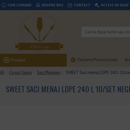
CUM COMAND
DESPRE NOI
CONTACT
ACTIVI IN SEAP
Pachete Promotionale
Br
Produse
Coşuri Gunoi
Saci Menajeri
SWEET Saci menaj LDPE 240 l 10/s
SWEET SACI MENAJ LDPE 240 L 10/SET NEG