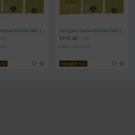
Saci gunoi Galbeni BIOHAZARD 10 litri
Saci gunoi Galbeni BIOHAZARD 20 litri, 50 bucati
19,71 lei
 TVA
+ TVA
nclus
23,85 lei
TVA inclus
 Coş
Adaugă în Coş