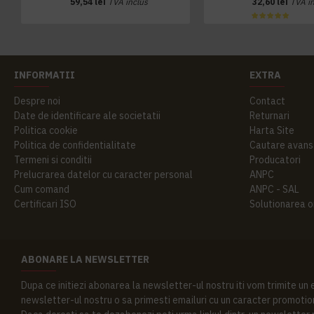
59,54 lei
TVA inclus
32,60 lei
TVA i
INFORMATII
EXTRA
Despre noi
Contact
Date de identificare ale societatii
Returnari
Politica cookie
Harta Site
Politica de confidentialitate
Cautare avans
Termeni si conditii
Producatori
Prelucrarea datelor cu caracter personal
ANPC
Cum comand
ANPC - SAL
Certificari ISO
Solutionarea onl
ABONARE LA NEWSLETTER
Dupa ce initiezi abonarea la newsletter-ul nostru iti vom trimite un
newsletter-ul nostru o sa primesti emailuri cu un caracter promotion