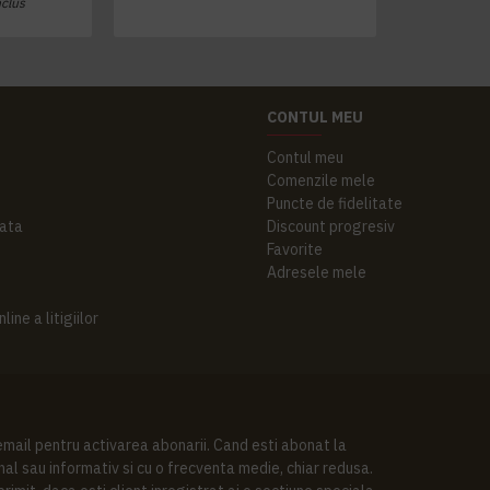
nclus
CONTUL MEU
Contul meu
Comenzile mele
Puncte de fidelitate
ata
Discount progresiv
Favorite
Adresele mele
ine a litigiilor
 email pentru activarea abonarii. Cand esti abonat la
al sau informativ si cu o frecventa medie, chiar redusa.