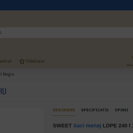
and-uri
Fidelizare
031
et Negru
RU
DESCRIERE
SPECIFICATII
OPINII
SWEET
Saci menaj
LDPE 240 l 