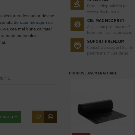
Produs disponibil si pe
www.e-licitatie.ro
 colectarea deseurilor devine
CEL MAI MIC PRET
 variata de
saci menajeri
cu
Ai gasit un pret mai mic?
andu-va cea mai buna calitate!
Promitem sa il echivalam.
ura toate materialele
SUPORT PREMIUM
nal.
Consulta un expert Sanito
pentru mai multe detalii
PRODUSE ASEMANATOARE
opinia
ARA ACUM