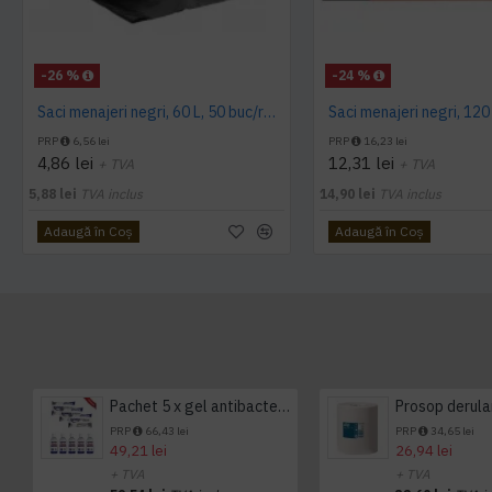
-26 %
-24 %
Saci menajeri negri, 60 L, 50 buc/rola
PRP
6,56 lei
PRP
16,23 lei
4,86 lei
12,31 lei
+ TVA
+ TVA
5,88 lei
TVA inclus
14,90 lei
TVA inclus
Adaugă în Coş
Adaugă în Coş
Pachet 5 x gel antibacterian 50ml si 3 x Servetele antibacteriene 48 buc Hygienium
PRP
66,43 lei
PRP
34,65 lei
49,21 lei
26,94 lei
+ TVA
+ TVA