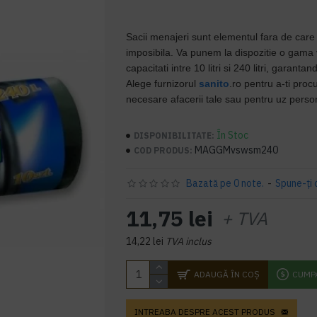
Sacii menajeri sunt elementul fara de care
imposibila. Va punem la dispozitie o gama
capacitati intre 10 litri si 240 litri, garant
Alege furnizorul
sanito
.ro pentru a-ti proc
necesare afacerii tale sau pentru uz perso
În Stoc
DISPONIBILITATE:
MAGGMvswsm240
COD PRODUS:
Bazată pe 0 note.
-
Spune-ţi 
11,75 lei
+ TVA
14,22 lei
TVA inclus
ADAUGĂ ÎN COŞ
CUMP
INTREABA DESPRE ACEST PRODUS