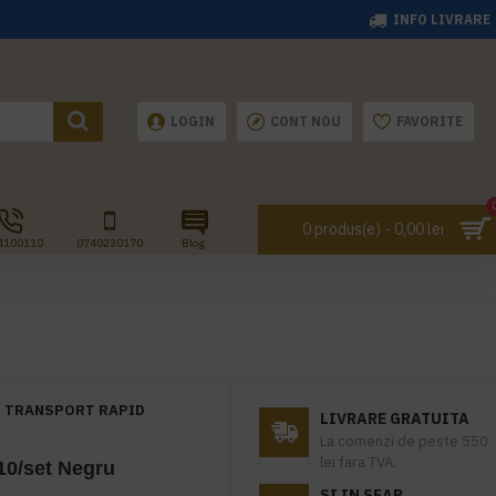
INFO LIVRARE
LOGIN
CONT NOU
FAVORITE
0 produs(e) - 0,00 lei
4100110
0740230170
Blog
TRANSPORT RAPID
LIVRARE GRATUITA
La comenzi de peste 550
lei fara TVA.
10/set Negru
SI IN SEAP