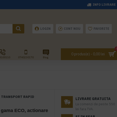
INFO LIVRARE
LOGIN
CONT NOU
FAVORITE
0 produs(e) - 0,00 lei
4100110
0740230170
Blog
TRANSPORT RAPID
LIVRARE GRATUITA
La comenzi de peste 550
lei fara TVA.
ama ECO, actionare
SI IN SEAP