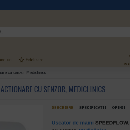
and-uri
Fidelizare
031
re cu senzor, Mediclinics
 ACTIONARE CU SENZOR, MEDICLINICS
DESCRIERE
SPECIFICATII
OPINII
Uscator de maini
SPEEDFLOW, g