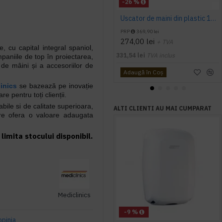
-26 %
Uscator de maini din plastic 1400 W AQAS
PRP
369,90 lei
274,00 lei
+ TVA
 cu capital integral spaniol,
331,54 lei
TVA inclus
paniile de top în proiectarea,
 de mâini și a accesoriilor de
Adaugă în Coş
inics
se bazează pe inovație
re pentru toți clienții.
abile si de calitate superioara,
ALTI CLIENTI AU MAI CUMPARAT
are ofera o valoare adaugata
limita stocului disponibil.
Mediclinics
-9 %
opinia