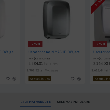
7 - 14 ZILE
-9 %
-2 %
Uscator de maini MACHFLOW, gama Eco, actionare cu senzor, Mediclinics
Uscator de maini MACHFLOW, actionare cu senzor, gama ECO, Mediclinics
PRP
2.457,74 lei
PRP
2.198,8
2.234,31 lei
2.164,00 l
+ TVA
2.703,52 lei
TVA inclus
2.618,44 lei
Adaugă în Coş
Adaugă în
CELE MAI VANDUTE
CELE MAI POPULARE