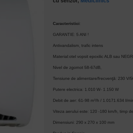
cu senzor,
Mediclinics
Caracteristici
:
GARANTIE: 5 ANI !
Antivandalism, trafic intens
Material:otel vopsit epoxilic ALB sau NEG
Nivel de zgomot 58-67dB,
Tensiune de alimentare/frecvenţă: 230 V/
Putere electrica: 1.010 W- 1.150 W
Debit de aer: 61-98 m³/h / 1.0171.634 l/mi
Viteza aerului este: 120 -180 km/h, timp d
Dimensiuni: 290 x 270 x 100 mm