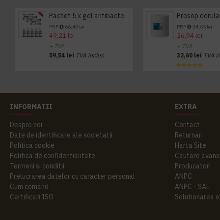
Pachet 5 x gel antibacterian 50ml si 3 x Servetele antibacteriene 48 buc Hygienium
PRP
66,43 lei
PRP
34,65 lei
49,21 lei
26,94 lei
+ TVA
+ TVA
59,54 lei
TVA inclus
32,60 lei
TVA i
INFORMATII
EXTRA
Despre noi
Contact
Date de identificare ale societatii
Returnari
Politica cookie
Harta Site
Politica de confidentialitate
Cautare avans
Termeni si conditii
Producatori
Prelucrarea datelor cu caracter personal
ANPC
Cum comand
ANPC - SAL
Certificari ISO
Solutionarea onl