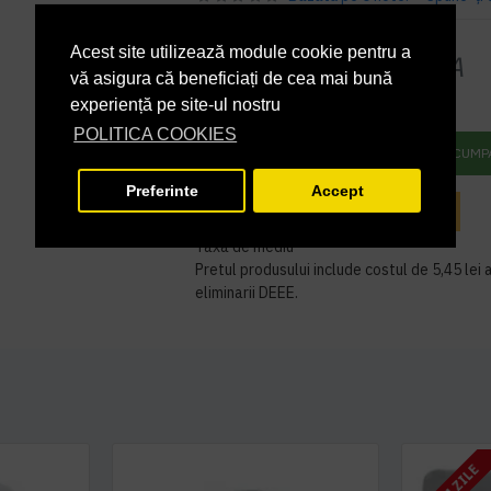
PRP
1.844,97 lei
Acest site utilizează module cookie pentru a
1.815,00 lei
+ TVA
vă asigura că beneficiați de cea mai bună
2.196,15 lei
TVA inclus
experiență pe site-ul nostru
POLITICA COOKIES
ADAUGĂ ÎN COŞ
CUMP
Preferinte
Accept
INTREABA DESPRE ACEST PRODUS
Taxa de mediu
Pretul produsului include costul de 5,45 lei a
eliminarii DEEE.