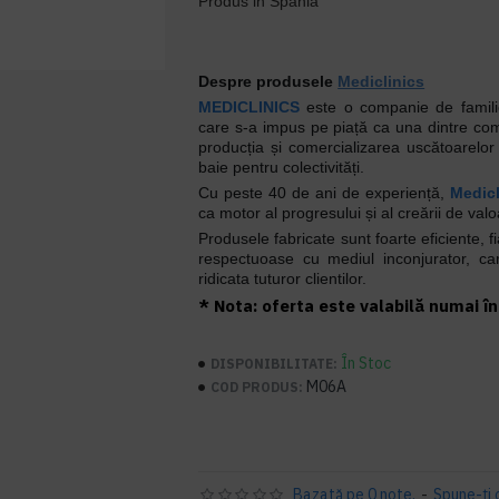
Produs in Spania
Despre produsele
Mediclinics
MEDICLINICS
este o companie de familie,
care s-a impus pe piață ca una dintre com
producția și comercializarea uscătoarelor
baie pentru colectivități.
Cu peste 40 de ani de experiență,
Medicl
ca motor al progresului și al creării de valoa
Produsele fabricate sunt foarte eficiente, fi
respectuoase cu mediul inconjurator, c
ridicata tuturor clientilor.
* Nota: oferta este valabilă numai în 
În Stoc
DISPONIBILITATE:
M06A
COD PRODUS:
Bazată pe 0 note.
-
Spune-ţi 