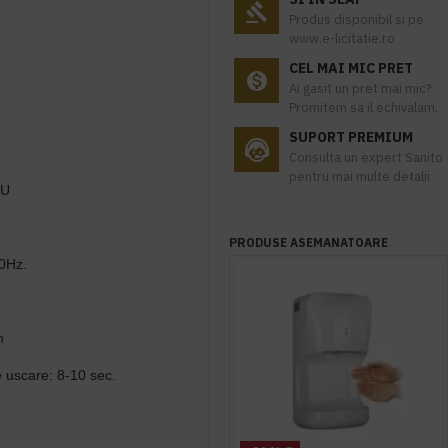
Produs disponibil si pe
www.e-licitatie.ro
CEL MAI MIC PRET
Ai gasit un pret mai mic?
Promitem sa il echivalam.
SUPORT PREMIUM
Consulta un expert Sanito
pentru mai multe detalii
RU
PRODUSE ASEMANATOARE
50Hz.
n
e uscare: 8-10 sec.