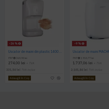
-26 %
-9 %
Uscator de maini din plastic 1400 W AQAS
PRP
369,90 lei
PRP
1.910,77 lei
274,00 lei
1.737,06 lei
+ TVA
+ TVA
331,54 lei
TVA inclus
2.101,84 lei
TVA inclus
Adaugă în Coş
Adaugă în Coş