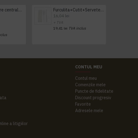
Prosop derulare centrala 1 pliu, 300 m Tork
Furculita+Cutit+Servetel 100buc/set
16,04 lei
+ TVA
19,41 lei
TVA inclus
nclus
CONTUL MEU
Contul meu
Comenzile mele
Puncte de fidelitate
ata
Discount progresiv
Favorite
Adresele mele
ine a litigiilor