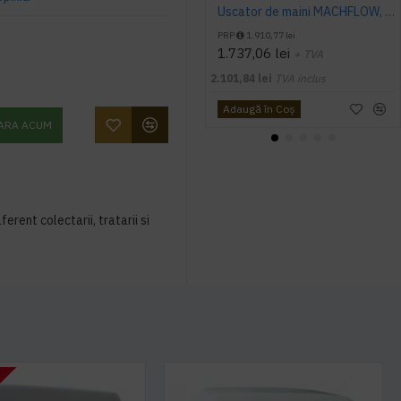
Uscator de maini MACHFLOW, gama Eco, actionare cu senzor, Mediclinics
PRP
1.910,77 lei
1.737,06 lei
+ TVA
2.101,84 lei
TVA inclus
Adaugă în Coş
ARA ACUM
ferent colectarii, tratarii si