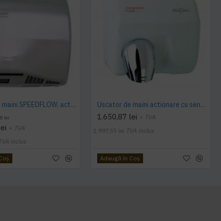
Uscator de maini SPEEDFLOW, actionare cu senzor, Mediclinics
Uscator de maini actionare cu senzor, SANIFLOW Mediclinics, alb
1.650,87 lei
+ TVA
8 lei
ei
+ TVA
1.997,55 lei
TVA inclus
TVA inclus
 Coş
Adaugă în Coş