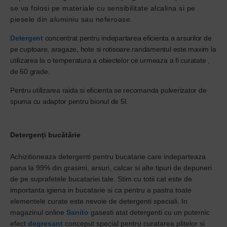
se va folosi pe materiale cu sensibilitate alcalina si pe
piesele din aluminiu sau neferoase.
Detergent
concentrat pentru indepartarea eficienta a arsurilor de
pe cuptoare, aragaze, hote si rotisoare.randamentul este maxim la
utilizarea la o temperatura a obiectelor ce urmeaza a fi curatate ,
de 60 grade.
Pentru utilizarea raida si eficienta se recomanda pulverizator de
spuma cu adaptor pentru bionul de 5l.
Detergenți bucătărie
Achizitioneaza detergenti pentru bucatarie care indeparteaza
pana la 99% din grasimi, arsuri, calcar si alte tipuri de depuneri
de pe suprafetele bucatariei tale. Stim cu totii cat este de
importanta igiena in bucatarie si ca pentru a pastra toate
elementele curate este nevoie de detergenti speciali. In
magazinul online
Sanito
gasesti atat detergenti cu un puternic
efect
degresant
conceput special pentru curatarea plitelor si