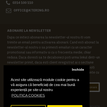
0314 100 110
OFFICE@KTERING.RO
ABONARE LA NEWSLETTER
Dupa ce initiezi abonarea la newsletter-ul nostru iti vom
trimite un email pentru activarea abonarii. Cand esti abonat la
newsletter-ul nostru o sa primesti emailuri cu un caracter
promotional sau informativ si cu o frecventa medie, chiar
redusa. Daca doresti sa te dezabonezi poti urma linkul dintr-un
newsletter primit, daca esti client inregistrat ai o sectiune
speciala in contul tau in acest scop, si de asemenea ne poti
Inchide
contacta oricand pe email pentru orice intrebari sau cerinte cu
privire la datele tale personale.
Acest site utilizează module cookie pentru a
vă asigura că beneficiați de cea mai bună
Abonare
experiență pe site-ul nostru
POLITICA COOKIES
© 2019 Ktering.ro , Toate drepturile rezervate