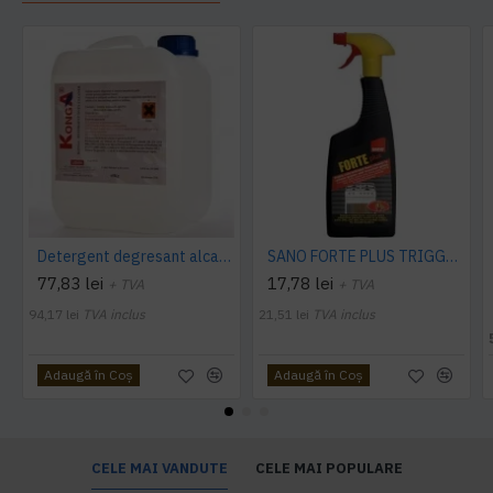
Detergent degresant alcalin Cuptor si Plita, 5 L, Konga
SANO FORTE PLUS TRIGGER, 750ml, detergent arsuri, grasimi
77,83 lei
17,78 lei
+ TVA
+ TVA
94,17 lei
TVA inclus
21,51 lei
TVA inclus
Adaugă în Coş
Adaugă în Coş
CELE MAI VANDUTE
CELE MAI POPULARE