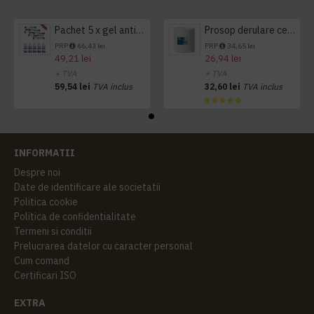
Pachet 5 x gel antibacterian 50ml si 3 x Servetele antibacteriene 48 buc Hygienium
Prosop derulare centrala 1 pliu, 300 m Tork
PRP
66,43 lei
PRP
34,65 lei
49,21 lei
26,94 lei
+ TVA
+ TVA
59,54 lei
TVA inclus
32,60 lei
TVA inclus
INFORMATII
Despre noi
Date de identificare ale societatii
Politica cookie
Politica de confidentialitate
Termeni si conditii
Prelucrarea datelor cu caracter personal
Cum comand
Certificari ISO
EXTRA