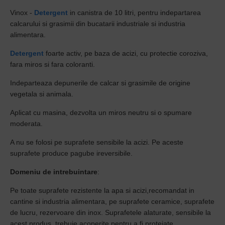
Vinox -
Detergent
in canistra de 10 litri, pentru indepartarea
calcarului si grasimii din bucatarii industriale si industria
alimentara.
Detergent
foarte activ, pe baza de acizi, cu protectie coroziva,
fara miros si fara coloranti.
Indeparteaza depunerile de calcar si grasimile de origine
vegetala si animala.
Aplicat cu masina, dezvolta un miros neutru si o spumare
moderata.
A nu se folosi pe suprafete sensibile la acizi. Pe aceste
suprafete produce pagube ireversibile.
Domeniu de intrebuintare
:
Pe toate suprafete rezistente la apa si acizi,recomandat in
cantine si industria alimentara, pe suprafete ceramice, suprafete
de lucru, rezervoare din inox. Suprafetele alaturate, sensibile la
acest produs, trebuie acoperite pentru a fi protejate.