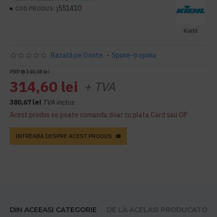
j551410
COD PRODUS:
Kiehl
Bazată pe 0 note.
-
Spune-ţi opinia
PRP
340,48 lei
314,60 lei
+ TVA
380,67 lei
TVA inclus
Acest produs se poate comanda doar cu plata Card sau OP
INTREABA DESPRE ACEST PRODUS
DIN ACEEASI CATEGORIE
DE LA ACELASI PRODUCATOR