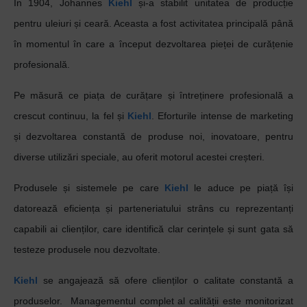
În 1904, Johannes
Kiehl
și-a stabilit unitatea de producție
pentru uleiuri și ceară. Aceasta a fost activitatea principală până
în momentul în care a început dezvoltarea pieței de curățenie
profesională.
Pe măsură ce piața de curățare și întreținere profesională a
crescut continuu, la fel și
Kiehl
. Eforturile intense de marketing
și dezvoltarea constantă de produse noi, inovatoare, pentru
diverse utilizări speciale, au oferit motorul acestei creșteri.
Produsele și sistemele pe care
Kiehl
le aduce pe piață își
datorează eficiența și parteneriatului strâns cu reprezentanți
capabili ai clienților, care identifică clar cerințele și sunt gata să
testeze produsele nou dezvoltate.
Kiehl
se angajează să ofere clienților o calitate constantă a
produselor.
Managementul complet al calității este monitorizat