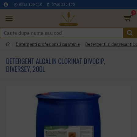
0314 100 110
0740 230 170
0
Detergenti profesionali curatenie
Detergenti si degresanti b
DETERGENT ALCALIN CLORINAT DIVOCIP,
DIVERSEY, 200L