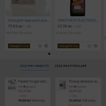
Detergent degresant alcalin Cuptor si Plita, 5 L, Konga
SANO FORTE PLUS TRIGGER, 750ml, detergent arsuri, grasimi
77,83 lei
17,78 lei
+ TVA
+ TVA
94,17 lei
TVA inclus
21,51 lei
TVA inclus
Adaugă în Coş
Adaugă în Coş
CELE MAI VANDUTE
CELE MAI POPULARE
Pachet 5 x gel antibacterian 50ml si 3 x Servetele antibacteriene 48 buc Hygienium
Prosop derulare centrala 1 pliu, 300 m Tork
PRP
66,43 lei
PRP
34,65 lei
49,21 lei
26,94 lei
+ TVA
+ TVA
59,54 lei
TVA inclus
32,60 lei
TVA inclus