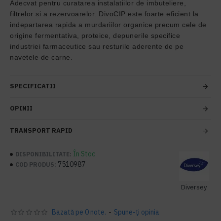
Adecvat pentru curatarea instalatiilor de imbuteliere,
filtrelor si a rezervoarelor. DivoCIP este foarte eficient la
indepartarea rapida a murdariilor organice precum cele de
origine fermentativa, proteice, depunerile specifice
industriei farmaceutice sau resturile aderente de pe
navetele de carne.
SPECIFICATII
OPINII
TRANSPORT RAPID
În Stoc
DISPONIBILITATE:
7510987
COD PRODUS:
Diversey
Bazată pe 0 note.
-
Spune-ţi opinia