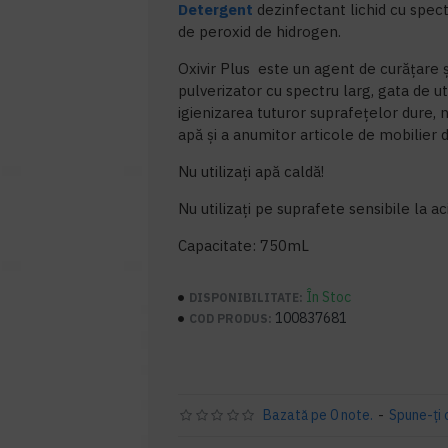
Detergent
dezinfectant lichid cu spec
de peroxid de hidrogen.
Oxivir Plus este un agent de curăţare şi
pulverizator cu spectru larg, gata de ut
igienizarea tuturor suprafeţelor dure, 
apă şi a anumitor articole de mobilier d
Nu utilizați apă caldă!
Nu utilizați pe suprafete sensibile la ac
Capacitate: 750mL
În Stoc
DISPONIBILITATE:
100837681
COD PRODUS:
Bazată pe 0 note.
-
Spune-ţi 