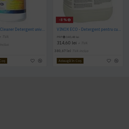
-8 %
Sano Multi Cleaner Detergent universal gel 4L
VINOX ECO - Detergent pentru curatare suprafete din inox, 10 L, Kiehl
+ TVA
PRP
340,48 lei
314,60 lei
+ TVA
inclus
380,67 lei
TVA inclus
 Coş
Adaugă în Coş