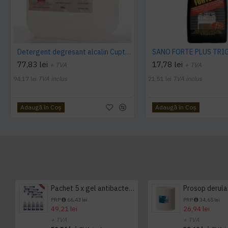
Detergent degresant alcalin Cuptor si Plita, 5 L, Konga
77,83 lei
17,78 lei
+ TVA
+ TVA
94,17 lei
TVA inclus
21,51 lei
TVA inclus
Adaugă în Coş
Adaugă în Coş
Pachet 5 x gel antibacterian 50ml si 3 x Servetele antibacteriene 48 buc Hygienium
PRP
66,43 lei
PRP
34,65 lei
49,21 lei
26,94 lei
+ TVA
+ TVA