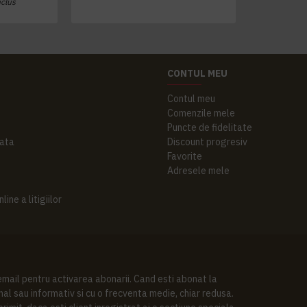
nclus
CONTUL MEU
Contul meu
Comenzile mele
Puncte de fidelitate
ata
Discount progresiv
Favorite
Adresele mele
ine a litigiilor
 email pentru activarea abonarii. Cand esti abonat la
al sau informativ si cu o frecventa medie, chiar redusa.