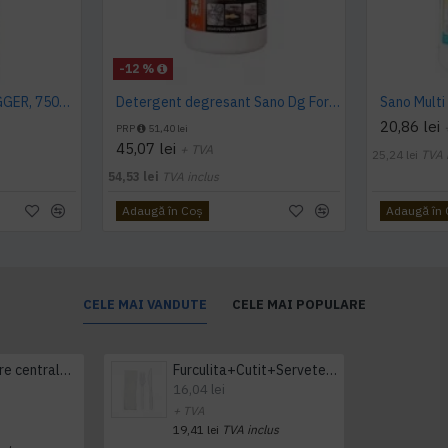
-12 %
SANO FORTE PLUS TRIGGER, 750ml, detergent arsuri, grasimi
Detergent degresant Sano Dg Forte 4L
20,86 lei
PRP
51,40 lei
45,07 lei
+ TVA
25,24 lei
TVA 
54,53 lei
TVA inclus
Adaugă în Coş
Adaugă în
CELE MAI VANDUTE
CELE MAI POPULARE
Prosop derulare centrala 1 pliu, 300 m Tork
Furculita+Cutit+Servetel 100buc/set
16,04 lei
+ TVA
19,41 lei
TVA inclus