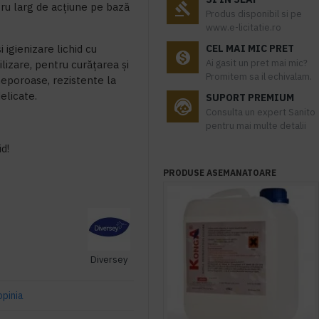
tru larg de acțiune pe bază
Produs disponibil si pe
www.e-licitatie.ro
 igienizare lichid cu
CEL MAI MIC PRET
Ai gasit un pret mai mic?
ilizare, pentru curăţarea şi
Promitem sa il echivalam.
neporoase, rezistente la
elicate.
SUPORT PREMIUM
Consulta un expert Sanito
pentru mai multe detalii
id!
PRODUSE ASEMANATOARE
Diversey
opinia