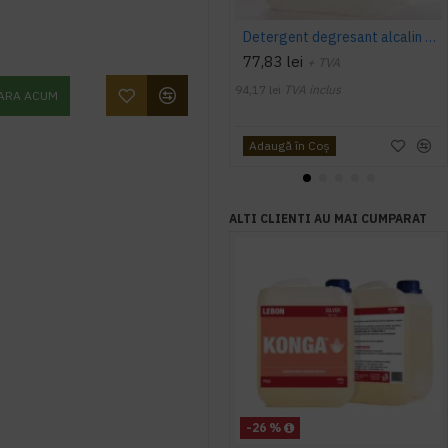
Detergent degresant alcalin Cuptor si Plita, 5 L, Konga
77,83 lei
+ TVA
94,17 lei
TVA inclus
ARA ACUM
Adaugă în Coş
ALTI CLIENTI AU MAI CUMPARAT
-26 %