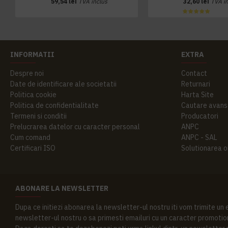
59,54 lei
TVA inclus
32,60 lei
TVA i
INFORMATII
EXTRA
Despre noi
Contact
Date de identificare ale societatii
Returnari
Politica cookie
Harta Site
Politica de confidentialitate
Cautare avans
Termeni si conditii
Producatori
Prelucrarea datelor cu caracter personal
ANPC
Cum comand
ANPC - SAL
Certificari ISO
Solutionarea onl
ABONARE LA NEWSLETTER
Dupa ce initiezi abonarea la newsletter-ul nostru iti vom trimite un
newsletter-ul nostru o sa primesti emailuri cu un caracter promotion