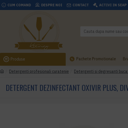
CUM COMAND
DESPRE NOI
CONTACT
ACTIVI IN SEAP
Pachete Promotionale
Br
Produse
Detergenti profesionali curatenie
Detergenti si degresanti buca
DETERGENT DEZINFECTANT OXIVIR PLUS, DI