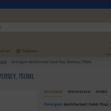
and-uri
Fidelizare
031
tarie
Detergent dezinfectant Oxivir Plus, Diversey, 750mL
VERSEY, 750ML
DESCRIERE
SPECIFICATII
OPINII
Detergent
dezinfectant Oxivir Plus,