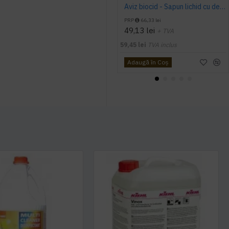
Aviz biocid - Sapun lichid cu dezinfectant, 5 L, Konga Silver
PRP
66,33 lei
49,13 lei
+ TVA
59,45 lei
TVA inclus
Adaugă în Coş