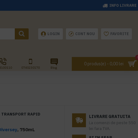
INFO LIVRARE
LOGIN
CONT NOU
FAVORITE
0 produs(e) - 0,00 lei
4100110
0740230170
Blog
TRANSPORT RAPID
LIVRARE GRATUITA
La comenzi de peste 550
lei fara TVA.
Diversey
, 750mL
SI IN SEAP