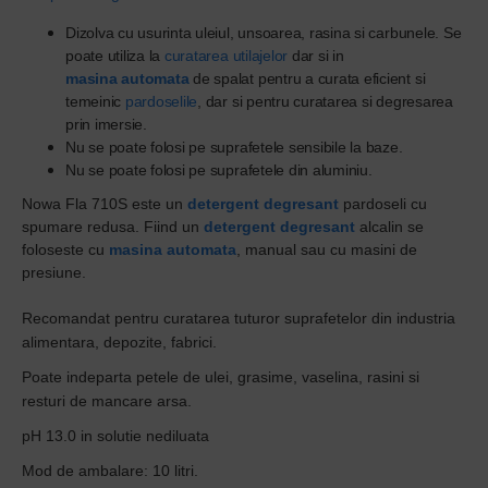
Dizolva cu usurinta uleiul, unsoarea, rasina si carbunele. Se
poate utiliza la
curatarea utilajelor
dar si in
masina automata
de spalat pentru a curata eficient si
temeinic
pardoselile
, dar si pentru curatarea si degresarea
prin imersie.
Nu se poate folosi pe suprafetele sensibile la baze.
Nu se poate folosi pe suprafetele din aluminiu.
Nowa Fla 710S este un
detergent
degresant
pardoseli cu
spumare redusa. Fiind un
detergent
degresant
alcalin se
foloseste cu
masina automata
, manual sau cu masini de
presiune.
Recomandat pentru curatarea tuturor suprafetelor din industria
alimentara, depozite, fabrici.
Poate indeparta petele de ulei, grasime, vaselina, rasini si
resturi de mancare arsa.
pH 13.0 in solutie nediluata
Mod de ambalare: 10 litri.