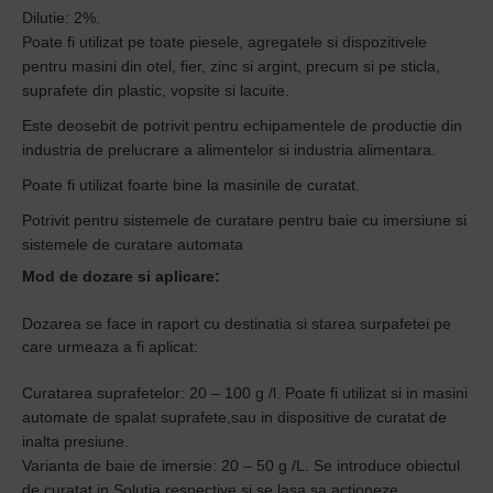
Dilutie: 2%.
Poate fi utilizat pe toate piesele, agregatele si dispozitivele
pentru masini din otel, fier, zinc si argint, precum si pe sticla,
suprafete din plastic, vopsite si lacuite.
Este deosebit de potrivit pentru echipamentele de productie din
industria de prelucrare a alimentelor si industria alimentara.
Poate fi utilizat foarte bine la masinile de curatat.
Potrivit pentru sistemele de curatare pentru baie cu imersiune si
sistemele de curatare automata
Mod de dozare si aplicare:
Dozarea se face in raport cu destinatia si starea surpafetei pe
care urmeaza a fi aplicat:
Curatarea suprafetelor: 20 – 100 g /l. Poate fi utilizat si in masini
automate de spalat suprafete,
sau in dispositive de curatat de
inalta presiune.
Varianta de baie de imersie: 20 – 50 g /L. Se introduce obiectul
de curatat in Solutia respective si se lasa sa actioneze