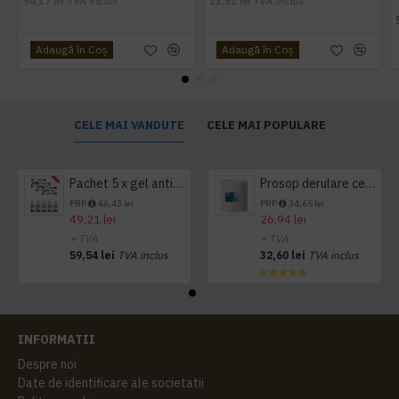
94,17 lei
TVA inclus
21,51 lei
TVA inclus
Adaugă în Coş
Adaugă în Coş
CELE MAI VANDUTE
CELE MAI POPULARE
Pachet 5 x gel antibacterian 50ml si 3 x Servetele antibacteriene 48 buc Hygienium
Prosop derulare centrala 1 pliu, 300 m Tork
PRP
66,43 lei
PRP
34,65 lei
49,21 lei
26,94 lei
+ TVA
+ TVA
59,54 lei
TVA inclus
32,60 lei
TVA inclus
INFORMATII
Despre noi
Date de identificare ale societatii