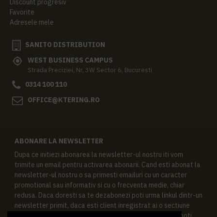
Discount progresiv
Favorite
Adresele mele
SANITO DISTRIBUTION
WEST BUSINESS CAMPUS
Strada Preciziei, Nr, 3W Sector 6, Bucuresti
0314 100 110
OFFICE@KTERING.RO
ABONARE LA NEWSLETTER
Dupa ce initiezi abonarea la newsletter-ul nostru iti vom
trimite un email pentru activarea abonarii. Cand esti abonat la
newsletter-ul nostru o sa primesti emailuri cu un caracter
promotional sau informativ si cu o frecventa medie, chiar
redusa. Daca doresti sa te dezabonezi poti urma linkul dintr-un
newsletter primit, daca esti client inregistrat ai o sectiune
speciala in contul tau in acest scop, si de asemenea ne poti