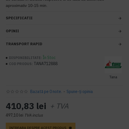
aproximativ 10-15 min.
SPECIFICATII
OPINII
TRANSPORT RAPID
În Stoc
DISPONIBILITATE:
TANA712888
COD PRODUS:
Tana
Bazată pe 0 note.
-
Spune-ţi opinia
410,83 lei
+ TVA
497,10 lei
TVA inclus
INTREABA DESPRE ACEST PRODUS