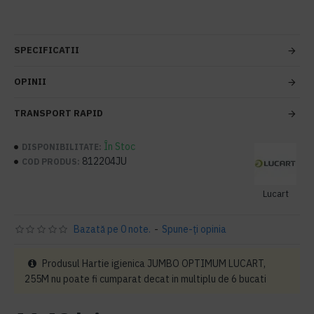
SPECIFICATII
OPINII
TRANSPORT RAPID
În Stoc
DISPONIBILITATE:
812204JU
COD PRODUS:
Lucart
Bazată pe 0 note.
-
Spune-ţi opinia
Produsul Hartie igienica JUMBO OPTIMUM LUCART,
255M nu poate fi cumparat decat in multiplu de 6 bucati