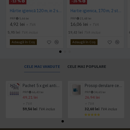
-13 %
-26 %
Hârtie igienică 120 m, in 2 straturi, extra albă, Mini Jumbo, AQAS
Hartie igienica, 170 m, 2 straturi, Tork
PRP
5,66 lei
PRP
21,68 lei
4,92 lei
16,06 lei
+ TVA
+ TVA
5,95 lei
TVA inclus
19,43 lei
TVA inclus
Adaugă în Coş
Adaugă în Coş
CELE MAI VANDUTE
CELE MAI POPULARE
Pachet 5 x gel antibacterian 50ml si 3 x Servetele antibacteriene 48 buc Hygienium
Prosop derulare centrala 1 pliu, 300 m Tork
PRP
66,43 lei
PRP
34,65 lei
49,21 lei
26,94 lei
+ TVA
+ TVA
59,54 lei
TVA inclus
32,60 lei
TVA inclus