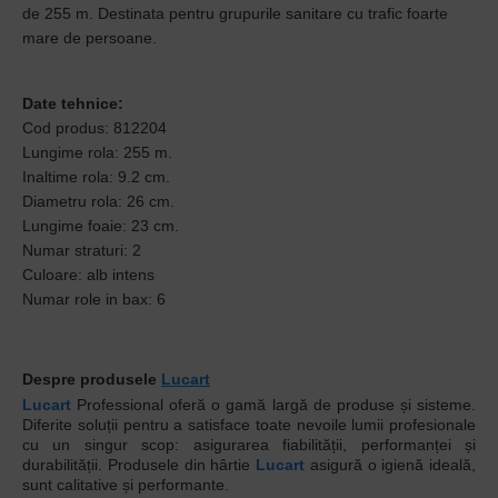
de 255 m. Destinata pentru grupurile sanitare cu trafic foarte
mare de persoane.
Date tehnice:
Cod produs: 812204
Lungime rola: 255 m.
Inaltime rola: 9.2 cm.
Diametru rola: 26 cm.
Lungime foaie: 23 cm.
Numar straturi: 2
Culoare: alb intens
Numar role in bax: 6
Despre produsele
Lucart
Lucart
Professional oferă o gamă largă de produse și sisteme.
Diferite soluții pentru a satisface toate nevoile lumii profesionale
cu un singur scop: asigurarea fiabilității, performanței și
durabilității. Produsele din hârtie
Lucart
asigură o igienă ideală,
sunt calitative și performante.