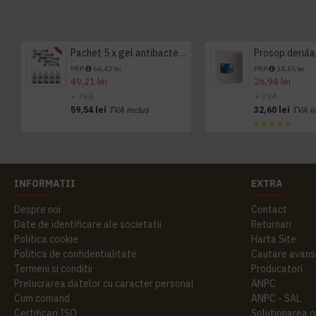
Pachet 5 x gel antibacterian 50ml si 3 x Servetele antibacteriene 48 buc Hygienium
PRP
66,43 lei
PRP
34,65 lei
49,21 lei
26,94 lei
+ TVA
+ TVA
59,54 lei
TVA inclus
32,60 lei
TVA i
INFORMATII
EXTRA
Despre noi
Contact
Date de identificare ale societatii
Returnari
Politica cookie
Harta Site
Politica de confidentialitate
Cautare avans
Termeni si conditii
Producatori
Prelucrarea datelor cu caracter personal
ANPC
Cum comand
ANPC - SAL
Certificari ISO
Solutionarea onl