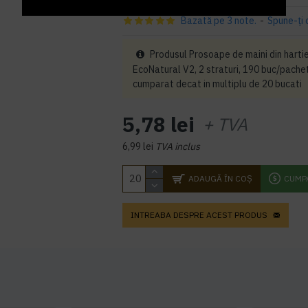
Bazată pe 3 note.
-
Spune-ţi 
Produsul Prosoape de maini din hartie,
EcoNatural V2, 2 straturi, 190 buc/pache
cumparat decat in multiplu de 20 bucati
5,78 lei
+ TVA
6,99 lei
TVA inclus
ADAUGĂ ÎN COŞ
CUMP
INTREABA DESPRE ACEST PRODUS