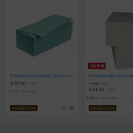
-26 %
Prosoape hartie pliate, gofrate, verzi, 25 x 23 cm, V fold, 1 strat, AQAS, 250 buc/pachet
4,50 lei
+ TVA
PRP
6,67 lei
4,94 lei
+ TVA
5,45 lei
TVA inclus
5,98 lei
TVA inclus
Adaugă în Coş
Adaugă în Coş