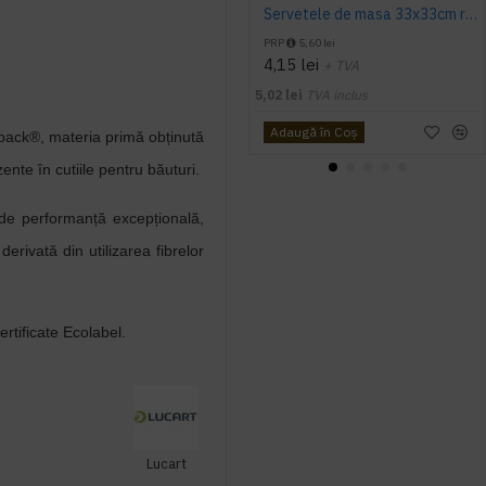
Servetele de masa 33x33cm rosii, 2 straturi, Mototol, 40 buc/pac
PRP
5,60 lei
4,15 lei
+ TVA
5,02 lei
TVA inclus
Adaugă în Coş
rpack®, materia primă obținută
zente în cutiile pentru băuturi.
de performanță excepțională,
erivată din utilizarea fibrelor
rtificate Ecolabel.
Lucart