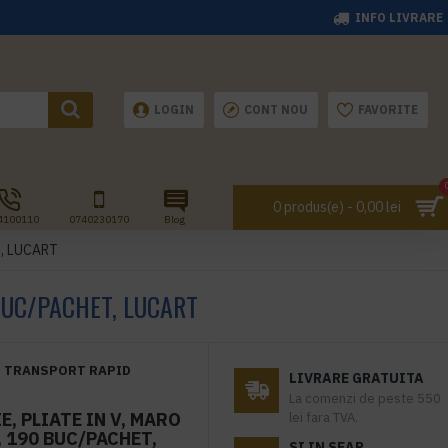
INFO LIVRARE
LOGIN
CONT NOU
FAVORITE
0 produs(e) - 0,00 lei
4100110
0740230170
Blog
et, LUCART
 BUC/PACHET, LUCART
TRANSPORT RAPID
LIVRARE GRATUITA
La comenzi de peste 550
, PLIATE IN V, MARO
lei fara TVA.
, 190 BUC/PACHET,
SI IN SEAP