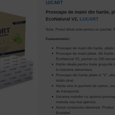
LUCART
Prosoape de maini din hartie, pl
EcoNatural V2,
LUCART
Nota: Pretul afisat este pentru un pachet. 
Caracteristici:
Prosoape de maini din hartie, pliate
Prosoape de maini pliate, din hartie 
EcoNatural V2, pachet cu 190 servet
Hartie ideala pentru toate grupurile sa
in industria alimentara.
Prosoape din hartie pliate in "V", a
dublu strat.
Hartia vine in pachete de carton, uso
de transportat.
Uscarea mainilor cu ajutorul prosoap
metoda cea mai igienica.
Avizat contactului alimentar. Produs a
Ecolabel.