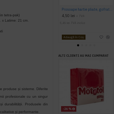
Prosoape hartie pliate, gofrate, verzi, 25 x 23 cm, V fold, 1 strat, AQAS, 250 buc/pachet
din tetra-pak)
4,50 lei
+ TVA
. x Latime: 21 cm.
5,45 lei
TVA inclus
ti
Adaugă în Coş
ALTI CLIENTI AU MAI CUMPARAT
 produse și sisteme. Diferite
umii profesionale cu un singur
și durabilității. Produsele din
-26 %
calitative și performante.