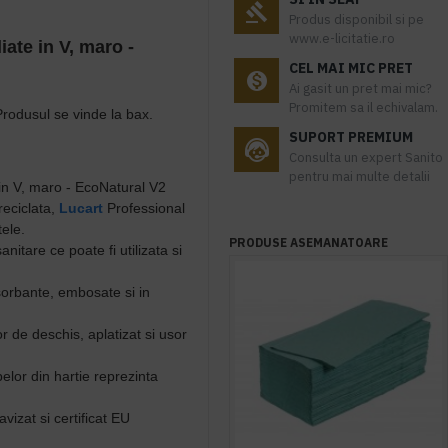
Produs disponibil si pe
www.e-licitatie.ro
iate in V, maro -
CEL MAI MIC PRET
Ai gasit un pret mai mic?
Promitem sa il echivalam.
Pr
odusul se vinde la bax.
SUPORT PREMIUM
Consulta un expert Sanito
pentru mai multe detalii
 in V, maro - EcoNatural V2
reciclata,
Lucart
Professional
ele.
PRODUSE ASEMANATOARE
nitare ce poate fi utilizata si
bsorbante, embosate si in
r de deschis, aplatizat si usor
elor din hartie reprezinta
vizat si certificat EU