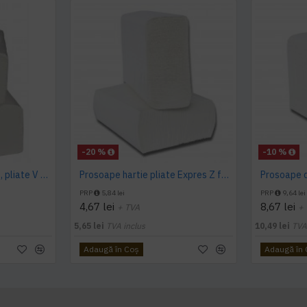
-20 %
-10 %
Prosoape albe de hartie, pliate V fold, 25 x 23 cm, in 2 straturi, 160 buc/pachet, 20 pac/bax, AQAS
Prosoape hartie pliate Expres Z fold, 160 buc / pachet, 2 straturi, 21 x 23 cm, 12 pac / bax, AQAS
PRP
5,84 lei
PRP
9,64 lei
4,67 lei
8,67 lei
+ TVA
+
5,65 lei
TVA inclus
10,49 lei
TVA
Adaugă în Coş
Adaugă în