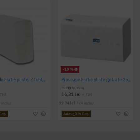
-10 %
Prosoape de hartie pliate, Z fold, 2 straturi, 23 x 23 cm, AQAS, 200 buc/pachet
Prosoape hartie pliate gofrate 250 buc / pachet, 2 straturi, Tork
PRP
18,19 lei
16,31 lei
 TVA
+ TVA
 inclus
19,74 lei
TVA inclus
 Coş
Adaugă în Coş