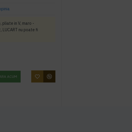
opinia
 pliate in V, maro -
t, LUCART nu poate fi
ARA ACUM