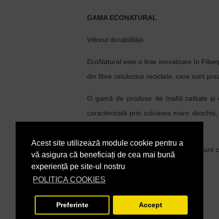
GAMA ECONATURAL
Viitorul durabilității
EcoNatural este o linie inovatoare în Fibe
din fibre celulozice reciclate, care sunt pre
O gamă de produse de înaltă calitate și 
caracterizată prin culoarea maro deschis, d
celulozice nealbite.
Acest site utilizează module cookie pentru a
Toate produsele din linia EcoNatural sunt ce
vă asigura că beneficiați de cea mai bună
experiență pe site-ul nostru
În Stoc
DISPONIBILITATE:
POLITICA COOKIES
863044
COD PRODUS:
Preferinte
Accept