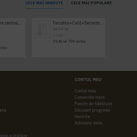
CELE MAI VANDUTE
CELE MAI POPULARE
Prosop derulare centrala 1 pliu, 300 m Tork
Furculita+Cutit+Servetel 100buc/set
16,04 lei
+ TVA
19,41 lei
TVA inclus
nclus
CONTUL MEU
Contul meu
Comenzile mele
Puncte de fidelitate
ata
Discount progresiv
Favorite
Adresele mele
ine a litigiilor