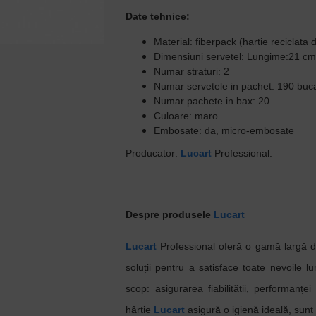
Date tehnice:
Material: fiberpack (hartie reciclata 
Dimensiuni servetel: Lungime:21 cm
Numar straturi: 2
Numar servetele in pachet: 190 buca
Numar pachete in bax: 20
Culoare: maro
Embosate: da, micro-embosate
Producator:
Lucart
Professional.
Despre produsele
Lucart
Lucart
Professional oferă o gamă largă de
soluții pentru a satisface toate nevoile l
scop: asigurarea fiabilității, performanței 
hârtie
Lucart
asigură o igienă ideală, sunt 