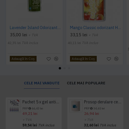
Lavender Island Odorizant Maxi 243ml Hygiene4You
Mango Classic odorizant Hygiene 4 You
35,00 lei
33,15 lei
+ TVA
+ TVA
42,35 lei
TVA inclus
40,11 lei
TVA inclus
Adaugă în Coş
Adaugă în Coş
CELE MAI VANDUTE
CELE MAI POPULARE
Pachet 5 x gel antibacterian 50ml si 3 x Servetele antibacteriene 48 buc Hygienium
Prosop derulare centrala 1 pliu, 300 m Tork
PRP
66,43 lei
PRP
34,65 lei
49,21 lei
26,94 lei
+ TVA
+ TVA
59,54 lei
TVA inclus
32,60 lei
TVA inclus