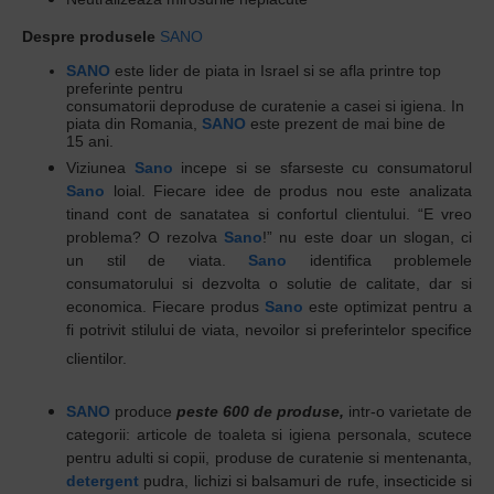
Despre produsele
SANO
SANO
este lider de piata in Israel si se afla printre top
preferinte pentru
consumatorii deproduse de curatenie a casei si igiena. In
piata din Romania,
SANO
este prezent de mai bine de
15 ani.
Viziunea
Sano
incepe si se sfarseste cu consumatorul
Sano
loial. Fiecare idee de produs nou este analizata
tinand cont de sanatatea si confortul clientului. “E vreo
problema? O rezolva
Sano
!” nu este doar un slogan, ci
un stil de viata.
Sano
identifica problemele
consumatorului si dezvolta o solutie de calitate, dar si
economica. Fiecare produs
Sano
este optimizat pentru a
fi potrivit stilului de viata, nevoilor si preferintelor specifice
clientilor.
SANO
produce
peste 600 de produse,
intr-o varietate de
categorii: articole de toaleta si igiena personala, scutece
pentru adulti si copii, produse de curatenie si mentenanta,
detergent
pudra, lichizi si balsamuri de rufe, insecticide si