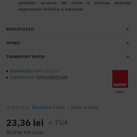
pesticide, produse din hartie si produse dedicate
segmentului HoReCa si industrial.
SPECIFICATII
OPINII
TRANSPORT RAPID
În Stoc
DISPONIBILITATE:
7290108352344
COD PRODUS:
Sano
Bazată pe 0 note.
-
Spune-ţi opinia
23,36 lei
+ TVA
28,27 lei
TVA inclus