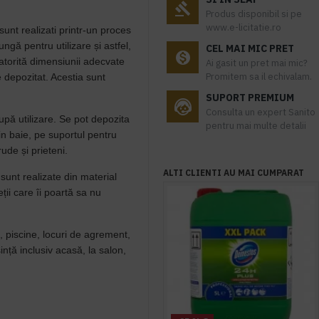
Produs disponibil si pe
www.e-licitatie.ro
sunt realizati printr-un proces
ngă pentru utilizare și astfel,
CEL MAI MIC PRET
atorită dimensiunii adecvate
Ai gasit un pret mai mic?
Promitem sa il echivalam.
 depozitat. Acestia sunt
SUPORT PREMIUM
Consulta un expert Sanito
upă utilizare. Se pot depozita
pentru mai multe detalii
in baie, pe suportul pentru
rude și prieteni.
ALTI CLIENTI AU MAI CUMPARAT
 sunt realizate din material
ții care îi poartă sa nu
l, piscine, locuri de agrement,
sință inclusiv acasă, la salon,