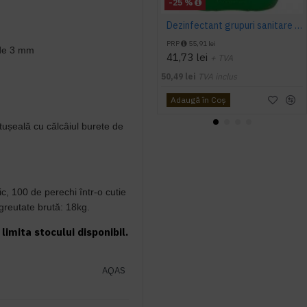
-25 %
Dezinfectant grupuri sanitare - Domestos 24H Plus 5L
PRP
55,91 lei
 de 3 mm
41,73 lei
+ TVA
50,49 lei
TVA inclus
Adaugă în Coş
tușeală cu călcâiul burete de
c, 100 de perechi într-o cutie
greutate brută: 18kg.
limita stocului disponibil.
AQAS