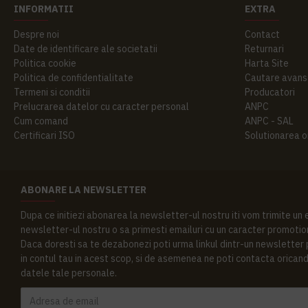
INFORMATII
EXTRA
Despre noi
Contact
Date de identificare ale societatii
Returnari
Politica cookie
Harta Site
Politica de confidentialitate
Cautare avans
Termeni si conditii
Producatori
Prelucrarea datelor cu caracter personal
ANPC
Cum comand
ANPC - SAL
Certificari ISO
Solutionarea onl
ABONARE LA NEWSLETTER
Dupa ce initiezi abonarea la newsletter-ul nostru iti vom trimite un
newsletter-ul nostru o sa primesti emailuri cu un caracter promotion
Daca doresti sa te dezabonezi poti urma linkul dintr-un newsletter pr
in contul tau in acest scop, si de asemenea ne poti contacta oricand 
datele tale personale.