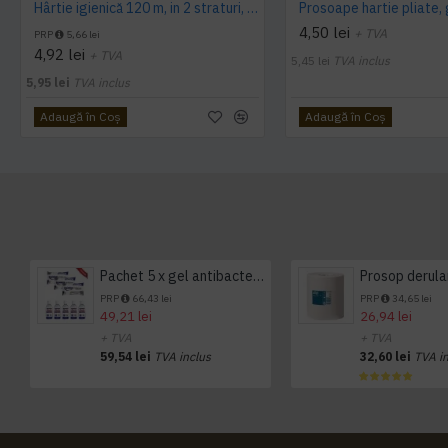
Hârtie igienică 120 m, in 2 straturi, extra albă, Mini Jumbo, AQAS
4,50 lei
+ TVA
PRP
5,66 lei
4,92 lei
+ TVA
5,45 lei
TVA inclus
5,95 lei
TVA inclus
Adaugă în Coş
Adaugă în Coş
Pachet 5 x gel antibacterian 50ml si 3 x Servetele antibacteriene 48 buc Hygienium
PRP
66,43 lei
PRP
34,65 lei
49,21 lei
26,94 lei
+ TVA
+ TVA
59,54 lei
TVA inclus
32,60 lei
TVA i