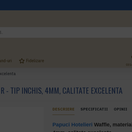
and-uri
Fidelizare
031
excelenta
R - TIP INCHIS, 4MM, CALITATE EXCELENTA
DESCRIERE
SPECIFICATII
OPINII
Papuci Hotelieri
Waffle, material 