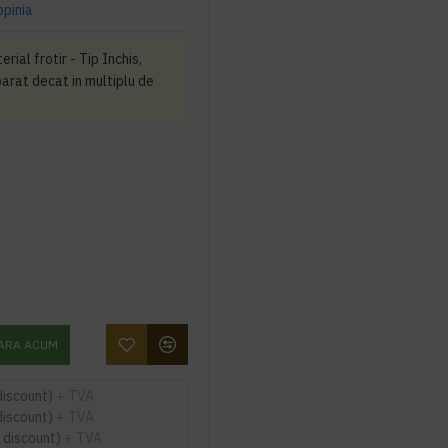
opinia
ial frotir - Tip Inchis,
arat decat in multiplu de
ARA ACUM
discount)
+ TVA
discount)
+ TVA
 discount)
+ TVA