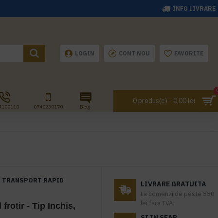
INFO LIVRARE
LOGIN
CONT NOU
FAVORITE
0 produs(e) - 0,00 lei
4100110
0740230170
Blog
TRANSPORT RAPID
LIVRARE GRATUITA
La comenzi de peste 550
lei fara TVA.
frotir - Tip Inchis,
SI IN SEAP