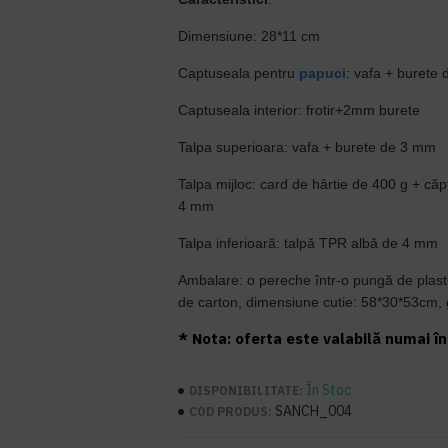
Dimensiune: 28*11 cm
Captuseala pentru
papuci
: vafa + burete
Captuseala
interior: frotir+2mm burete
Talpa superioara: vafa + burete de 3 mm
Talpa mijloc: card de hârtie de 400 g + căp
4 mm
Talpa inferioară: talpă TPR albă de 4 mm
Ambalare: o pereche într-o pungă de plasti
de carton, dimensiune cutie: 58*30*53cm, 
* Nota: oferta este valabilă numai în 
În Stoc
DISPONIBILITATE:
SANCH_004
COD PRODUS: