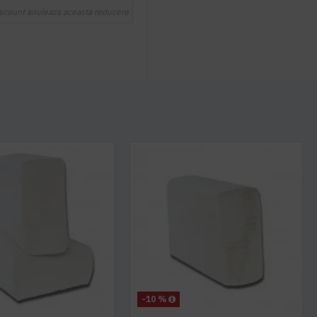
scount anuleaza aceasta reducere
-10 %