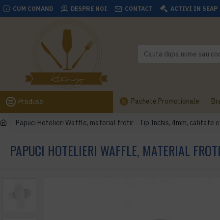
CUM COMAND
DESPRE NOI
CONTACT
ACTIVI IN SEAP
Pachete Promotionale
Br
Produse
Papuci Hotelieri Waffle, material frotir - Tip Inchis, 4mm, calitate 
PAPUCI HOTELIERI WAFFLE, MATERIAL FROTI