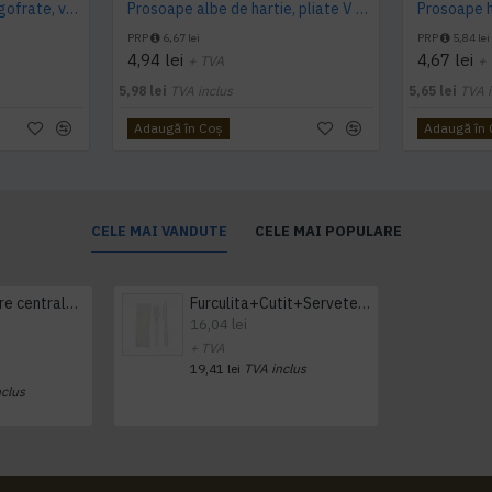
Prosoape hartie pliate, gofrate, verzi, 25 x 23 cm, V fold, 1 strat, AQAS, 250 buc/pachet
Prosoape albe de hartie, pliate V fold, 25 x 23 cm, in 2 straturi, 160 buc/pachet, 20 pac/bax, AQAS
PRP
6,67 lei
PRP
5,84 lei
4,94 lei
4,67 lei
+ TVA
+
5,98 lei
TVA inclus
5,65 lei
TVA i
Adaugă în Coş
Adaugă în
CELE MAI VANDUTE
CELE MAI POPULARE
Prosop derulare centrala 1 pliu, 300 m Tork
Furculita+Cutit+Servetel 100buc/set
16,04 lei
+ TVA
19,41 lei
TVA inclus
nclus