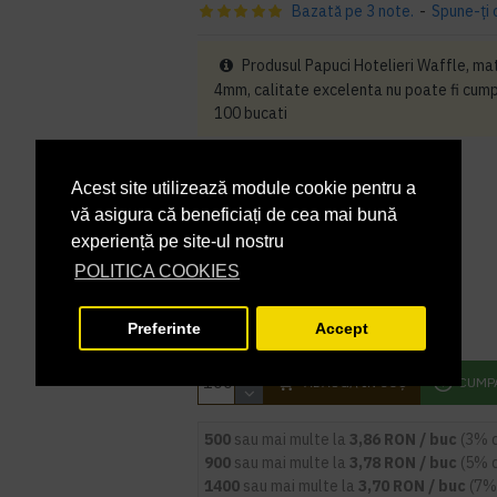
Bazată pe 3 note.
-
Spune-ţi 
Produsul Papuci Hotelieri Waffle, mater
4mm, calitate excelenta nu poate fi cump
100 bucati
PRP
5,37 lei
3,98 lei
+ TVA
Acest site utilizează module cookie pentru a
vă asigura că beneficiați de cea mai bună
4,82 lei
TVA inclus
experiență pe site-ul nostru
POLITICA COOKIES
Marime
Preferinte
Accept
ADAUGĂ ÎN COŞ
CUMP
500
sau mai multe la
3,86 RON / buc
(3% 
900
sau mai multe la
3,78 RON / buc
(5% 
1400
sau mai multe la
3,70 RON / buc
(7%