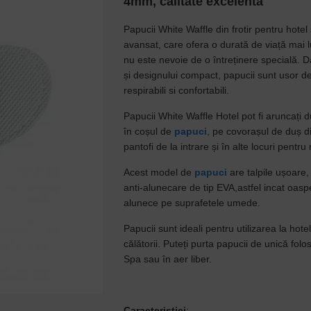
4mm, calitate excelenta
Papucii White Waffle din frotir pentru hotel 
avansat, care ofera o durată de viață mai lu
nu este nevoie de o întreținere specială. D
și designului compact, papucii sunt usor de
respirabili si confortabili.
Papucii White Waffle Hotel pot fi aruncați d
în coșul de
papuci
, pe covorașul de duș d
pantofi de la intrare și în alte locuri pentru 
Acest model de
papuci
are talpile ușoare,
anti-alunecare de tip EVA,astfel incat oaspe
alunece pe suprafetele umede.
Papucii sunt ideali pentru utilizarea la hote
călătorii. Puteți purta papucii de unică folo
Spa sau în aer liber.
Caracteristici
: