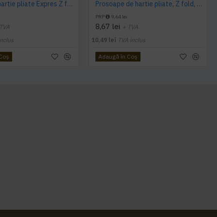
Prosoape hartie pliate Expres Z fold, 160 buc / pachet, 2 straturi, 21 x 23 cm, 12 pac / bax, AQAS
Prosoape de hartie pliate, Z fold, 2 straturi, 23 x 23 cm, AQAS, 200 buc/pachet
PRP
9,64 lei
8,67 lei
 TVA
+ TVA
nclus
10,49 lei
TVA inclus
 Coş
Adaugă în Coş