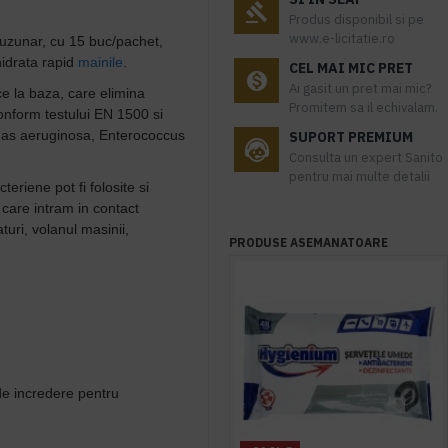
Produs disponibil si pe
www.e-licitatie.ro
uzunar, cu 15 buc/pachet,
hidrata rapid
mainile
.
CEL MAI MIC PRET
Ai gasit un pret mai mic?
ce la baza, care elimina
Promitem sa il echivalam.
conform testului EN 1500 si
as aeruginosa, Enterococcus
SUPORT PREMIUM
Consulta un expert Sanito
pentru mai multe detalii
eriene pot fi folosite si
 care intram in contact
uri, volanul masinii,
PRODUSE ASEMANATOARE
 de incredere pentru