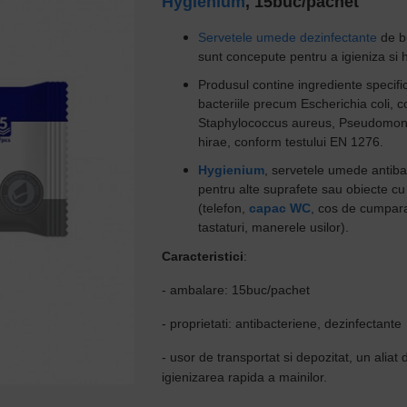
Hygienium
, 15buc/pachet
Servetele umede dezinfectante
de b
sunt concepute pentru a igieniza si 
Produsul contine ingrediente specifi
bacteriile precum Escherichia coli, 
Staphylococcus aureus, Pseudomon
hirae, conform testului EN 1276.
Hygienium
, servetele umede antibact
pentru alte suprafete sau obiecte cu
(telefon,
capac WC
, cos de cumparat
tastaturi, manerele usilor).
Caracteristici
:
- ambalare: 15buc/pachet
- proprietati: antibacteriene, dezinfectante
- usor de transportat si depozitat, un aliat
igienizarea rapida a mainilor.