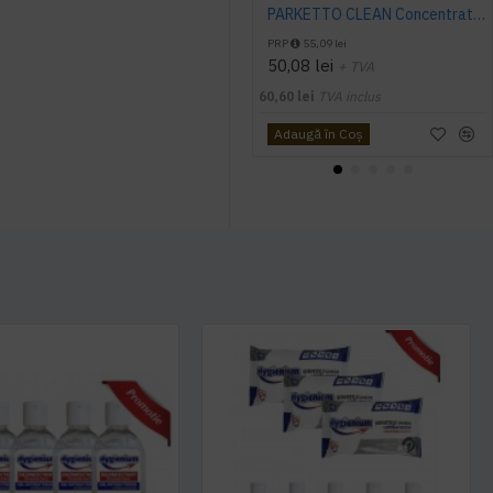
PARKETTO CLEAN Concentrat Manual - Detergent pentru parchet si podele laminate, 1 L, Kiehl
PRP
55,09 lei
50,08 lei
+ TVA
60,60 lei
TVA inclus
Adaugă în Coş