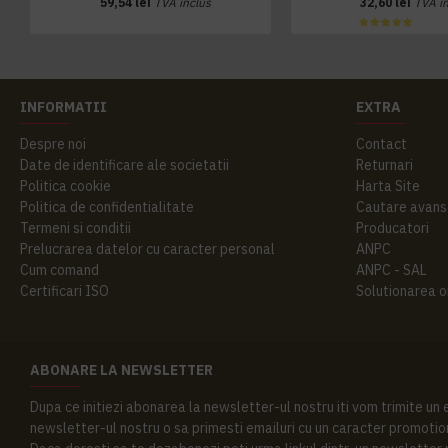
59,54 lei
TVA inclus
32,60 lei
TVA i
INFORMATII
EXTRA
Despre noi
Contact
Date de identificare ale societatii
Returnari
Politica cookie
Harta Site
Politica de confidentialitate
Cautare avans
Termeni si conditii
Producatori
Prelucrarea datelor cu caracter personal
ANPC
Cum comand
ANPC - SAL
Certificari ISO
Solutionarea onl
ABONARE LA NEWSLETTER
Dupa ce initiezi abonarea la newsletter-ul nostru iti vom trimite un
newsletter-ul nostru o sa primesti emailuri cu un caracter promotion