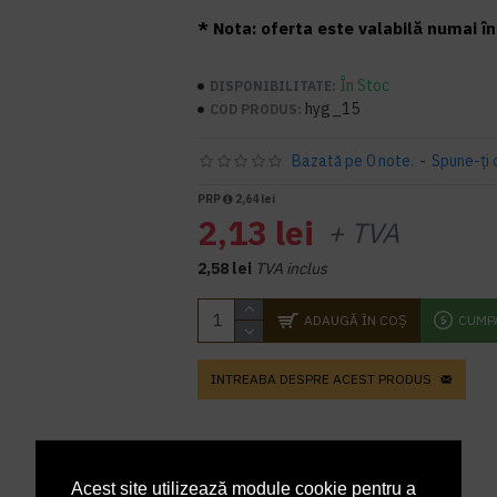
* Nota: oferta este valabilă numai în 
În Stoc
DISPONIBILITATE:
hyg_15
COD PRODUS:
Bazată pe 0 note.
-
Spune-ţi 
PRP
2,64 lei
2,13 lei
+ TVA
2,58 lei
TVA inclus
ADAUGĂ ÎN COŞ
CUMP
INTREABA DESPRE ACEST PRODUS
Acest site utilizează module cookie pentru a