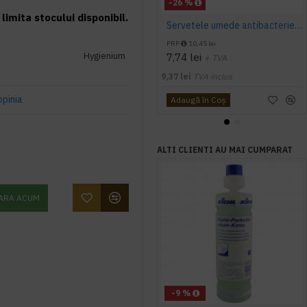
-26 %
limita stocului disponibil.
Servetele umede antibacteriene dezinfectante Hygienium, 48buc/pachet
PRP
10,45 lei
Hygienium
7,74 lei
+ TVA
9,37 lei
TVA inclus
opinia
Adaugă în Coş
ALTI CLIENTI AU MAI CUMPARAT
ARA ACUM
-9 %