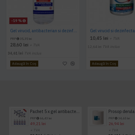
-19 %
Gel virucid, antibacterian si dezinfectant HYGIENIUM, 1L
10,45 lei
+ TVA
PRP
35,35 lei
28,60 lei
+ TVA
12,64 lei
TVA inclus
34,61 lei
TVA inclus
Adaugă în Coş
Adaugă în Coş
Pachet 5 x gel antibacterian 50ml si 3 x Servetele antibacteriene 48 buc Hygienium
PRP
66,43 lei
PRP
34,65 lei
49,21 lei
26,94 lei
+ TVA
+ TVA