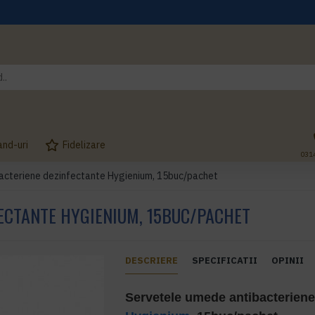
and-uri
Fidelizare
031
acteriene dezinfectante Hygienium, 15buc/pachet
ECTANTE HYGIENIUM, 15BUC/PACHET
DESCRIERE
SPECIFICATII
OPINII
Servetele umede antibacteriene