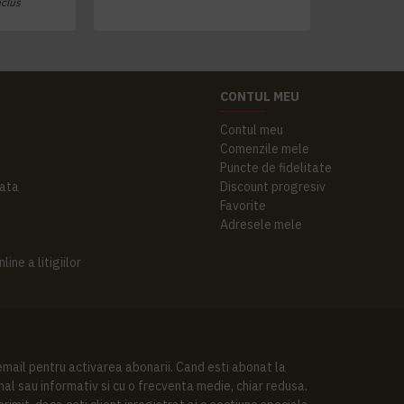
nclus
CONTUL MEU
Contul meu
Comenzile mele
Puncte de fidelitate
ata
Discount progresiv
Favorite
Adresele mele
ine a litigiilor
 email pentru activarea abonarii. Cand esti abonat la
al sau informativ si cu o frecventa medie, chiar redusa.