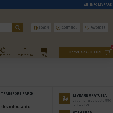
INFO LIVRARE
LOGIN
CONT NOU
FAVORITE
0 produs(e) - 0,00 lei
4100110
0740230170
Blog
TRANSPORT RAPID
LIVRARE GRATUITA
La comenzi de peste 550
lei fara TVA.
 dezinfectante
SI IN SEAP