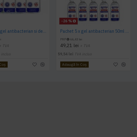
-26 %
Pachet 5 x gel antibacterian si dezinfectant Hygienium 50ml
Pachet 5 x gel antibacterian 50ml si 3 x Servetele antibacteriene 48 buc Hygienium
i
PRP
66,43 lei
49,21 lei
+ TVA
+ TVA
 inclus
59,54 lei
TVA inclus
 Coş
Adaugă în Coş