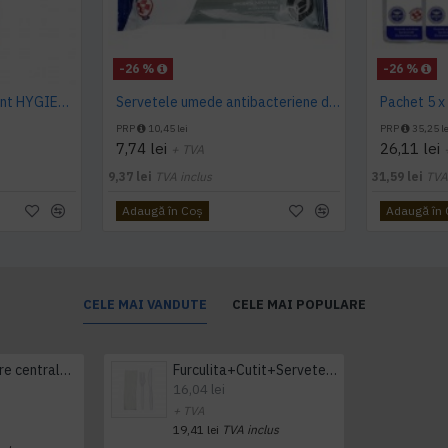
-26 %
-26 %
Gel virucid si dezinfectant HYGIENIUM, 300ml
Servetele umede antibacteriene dezinfectante Hygienium, 48buc/pachet
PRP
10,45 lei
PRP
35,25 le
7,74 lei
26,11 lei
+ TVA
9,37 lei
TVA inclus
31,59 lei
TVA
Adaugă în Coş
Adaugă în
CELE MAI VANDUTE
CELE MAI POPULARE
Prosop derulare centrala 1 pliu, 300 m Tork
Furculita+Cutit+Servetel 100buc/set
16,04 lei
+ TVA
19,41 lei
TVA inclus