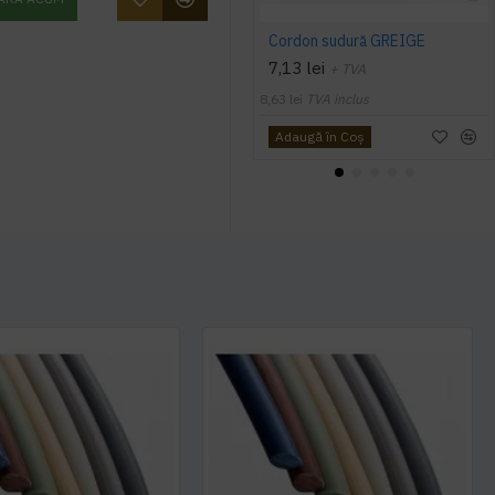
Cordon sudură GREIGE
7,13 lei
+ TVA
8,63 lei
TVA inclus
Adaugă în Coş