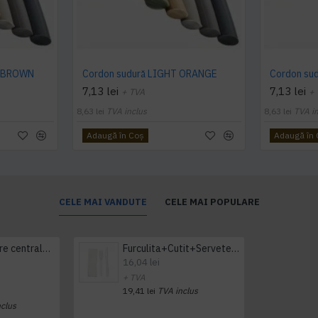
M BROWN
Cordon sudură LIGHT ORANGE
Cordon su
7,13 lei
7,13 lei
+ TVA
+
8,63 lei
TVA inclus
8,63 lei
TVA i
Adaugă în Coş
Adaugă în
CELE MAI VANDUTE
CELE MAI POPULARE
Prosop derulare centrala 1 pliu, 300 m Tork
Furculita+Cutit+Servetel 100buc/set
16,04 lei
+ TVA
19,41 lei
TVA inclus
nclus