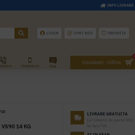
INFO LIVRARE
LOGIN
CONT NOU
FAVORITE
0 produs(e) - 0,00 lei
4100110
0740230170
Blog
PID
LIVRARE GRATUITA
La comenzi de peste 550
 VS90 14 KG
lei fara TVA.
SI IN SEAP