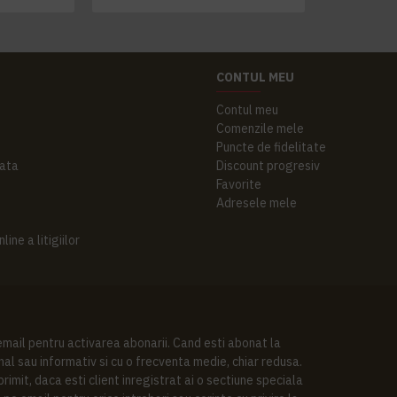
CONTUL MEU
Contul meu
Comenzile mele
Puncte de fidelitate
ata
Discount progresiv
Favorite
Adresele mele
ine a litigiilor
 email pentru activarea abonarii. Cand esti abonat la
al sau informativ si cu o frecventa medie, chiar redusa.
imit, daca esti client inregistrat ai o sectiune speciala