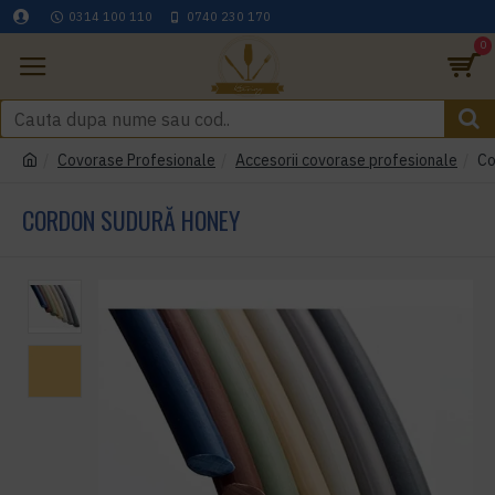
0314 100 110
0740 230 170
0
Covorase Profesionale
Accesorii covorase profesionale
Co
CORDON SUDURĂ HONEY