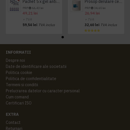
Pachet 5 x gel antibacterian 50ml si 3 x Servetele antibacteriene 48 buc Hygienium
Prosop derulare centrala 1 pliu, 300 m Tork
PRP
66,43 lei
PRP
34,65 lei
49,21 lei
26,94 lei
+ TVA
+ TVA
59,54 lei
TVA inclus
32,60 lei
TVA inclus
INFORMATII
Despre noi
Date de identificare ale societatii
Politica cookie
Politica de confidentialitate
Termeni si conditii
Prelucrarea datelor cu caracter personal
Cum comand
Certificari ISO
EXTRA
Contact
Returnari