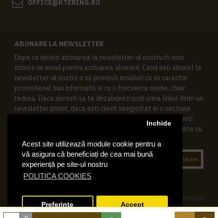
OFFICE@KTERING.RO
ABONARE LA NEWSLETTER
Dupa ce initiezi abonarea la newsletter-ul nostru iti vom
trimite un email pentru activarea abonarii. Cand esti abonat la
newsletter-ul nostru o sa primesti emailuri cu un caracter
promotional sau informativ si cu o frecventa medie, chiar
redusa. Daca doresti sa te dezabonezi poti urma linkul dintr-un
newsletter primit, daca esti client inregistrat ai o sectiune
speciala in contul tau in acest scop, si de asemenea ne poti
Inchide
contacta oricand pe email pentru orice intrebari sau cerinte cu
privire la datele tale personale.
Acest site utilizează module cookie pentru a
vă asigura că beneficiați de cea mai bună
Abonare
experiență pe site-ul nostru
POLITICA COOKIES
© 2019 Ktering.ro , Toate drepturile rezervate
Preferinte
Accept