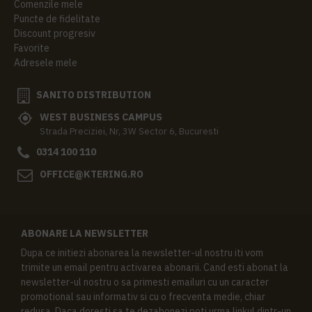
Comenzile mele
Puncte de fidelitate
Discount progresiv
Favorite
Adresele mele
SANITO DISTRIBUTION
WEST BUSINESS CAMPUS
Strada Preciziei, Nr, 3W Sector 6, Bucuresti
0314 100 110
OFFICE@KTERING.RO
ABONARE LA NEWSLETTER
Dupa ce initiezi abonarea la newsletter-ul nostru iti vom
trimite un email pentru activarea abonarii. Cand esti abonat la
newsletter-ul nostru o sa primesti emailuri cu un caracter
promotional sau informativ si cu o frecventa medie, chiar
redusa. Daca doresti sa te dezabonezi poti urma linkul dintr-un