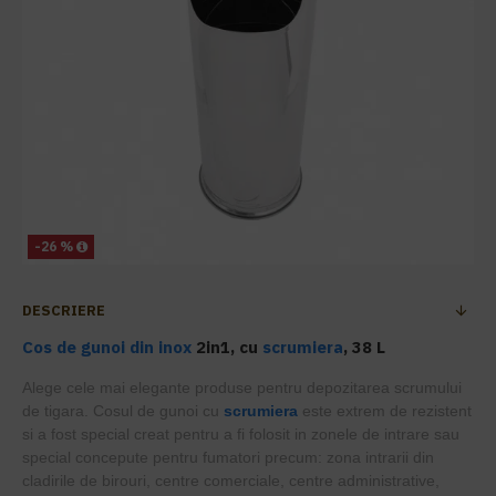
-26 %
DESCRIERE
Cos de gunoi din inox
2in1, cu
scrumiera
, 38 L
Alege cele mai elegante produse pentru depozitarea scrumului
de tigara. Cosul de gunoi cu
scrumiera
este extrem de rezistent
si a fost special creat pentru a fi folosit in zonele de intrare sau
special concepute pentru fumatori precum:
zona intrarii din
cladirile de birouri, centre comerciale, centre administrative,