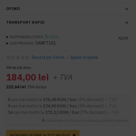
OPINII
TRANSPORT RAPID
În Stoc
DISPONIBILITATE:
AQAS
SANPT141
COD PRODUS:
Bazată pe 0 note.
-
Spune-ţi opinia
PRP
248,40 lei
184,00 lei
+ TVA
222,64 lei
TVA inclus
5
sau mai multe la
178,48 RON / buc
(3% discount)
+ TVA
9
sau mai multe la
174,80 RON / buc
(5% discount)
+ TVA
14
sau mai multe la
171,12 RON / buc
(7% discount)
+ TVA
Cupoanele de discount anuleaza aceasta reducere
INTREABA DESPRE ACEST PRODUS