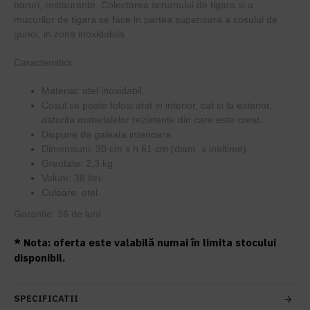
baruri, restaurante. Colectarea scrumului de tigara si a
mucurilor de tigara se face in partea superioara a cosului de
gunoi, in zona inoxidabila.
Caracteristici:
Material: otel inoxidabil.
Cosul se poate folosi atat in interior, cat si la exterior,
datorita materialelor rezistente din care este creat.
Dispune de galeata interioara.
Dimensiuni: 30 cm x h 61 cm (diam. x inaltime).
Greutate: 2,3 kg.
Volum: 38 litri.
Culoare: otel.
Garantie: 36 de luni
* Nota: oferta este valabilă numai în limita stocului
disponibil.
SPECIFICATII