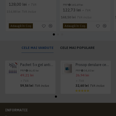
128,00 lei
+ TVA
PRP
165,69 lei
122,73 lei
+ TVA
154,88 lei
TVA inclus
148,50 lei
TVA inclus
Adaugă în Coş
Adaugă în Coş
CELE MAI VANDUTE
CELE MAI POPULARE
Pachet 5 x gel antibacterian 50ml si 3 x Servetele antibacteriene 48 buc Hygienium
Prosop derulare centrala 1 pliu, 300 m Tork
PRP
66,43 lei
PRP
34,65 lei
49,21 lei
26,94 lei
+ TVA
+ TVA
59,54 lei
TVA inclus
32,60 lei
TVA inclus
INFORMATII