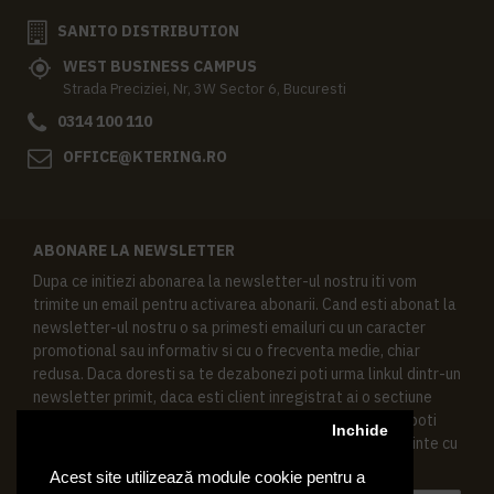
SANITO DISTRIBUTION
WEST BUSINESS CAMPUS
Strada Preciziei, Nr, 3W Sector 6, Bucuresti
0314 100 110
OFFICE@KTERING.RO
ABONARE LA NEWSLETTER
Dupa ce initiezi abonarea la newsletter-ul nostru iti vom
trimite un email pentru activarea abonarii. Cand esti abonat la
newsletter-ul nostru o sa primesti emailuri cu un caracter
promotional sau informativ si cu o frecventa medie, chiar
redusa. Daca doresti sa te dezabonezi poti urma linkul dintr-un
newsletter primit, daca esti client inregistrat ai o sectiune
speciala in contul tau in acest scop, si de asemenea ne poti
Inchide
contacta oricand pe email pentru orice intrebari sau cerinte cu
privire la datele tale personale.
Acest site utilizează module cookie pentru a