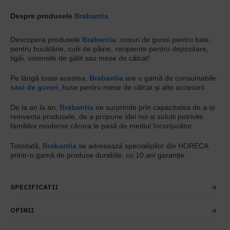
Despre produsele
Brabantia
Descopera produsele
Brabantia
: coșuri de gunoi pentru baie,
pentru bucătărie, cutii de pâine, recipiente pentru depozitare,
tigăi, ustensile de gătit sau mese de călcat!
Pe lângă toate acestea,
Brabantia
are o gamă de consumabile:
saci de gunoi
, huse pentru mese de călcat și alte accesorii.
De la an la an,
Brabantia
ne surprinde prin capacitatea de a-și
reinventa produsele, de a propune idei noi și soluții potrivite
familiilor moderne cărora le pasă de mediul înconjurător.
Totodată,
Brabantia
se adresează specialiștilor din HORECA
printr-o gamă de produse durabile, cu 10 ani garanție.
SPECIFICATII
OPINII