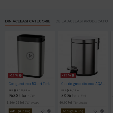
DIN ACEEASI CATEGORIE
DE LA ACELASI PRODUCATOR
-18 %
-25 %
Cos gunoi inox 50 litri Tork
Cos de gunoi din inox, AQAS 5L
PRP
1.175,88 lei
PRP
44,25 lei
963,82 lei
33,06 lei
+ TVA
+ TVA
1.166,22 lei
TVA inclus
40,00 lei
TVA inclus
Adaugă în Coş
Adaugă în Coş