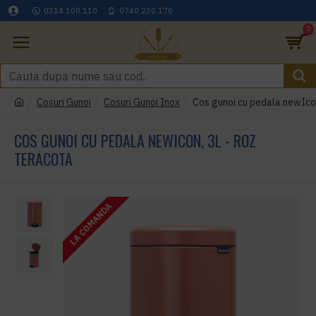
0314 100 110
0740 230 170
0
Coşuri Gunoi
Cosuri Gunoi Inox
Cos gunoi cu pedala newIcon
COS GUNOI CU PEDALA NEWICON, 3L - ROZ
TERACOTA
LA COMANDA