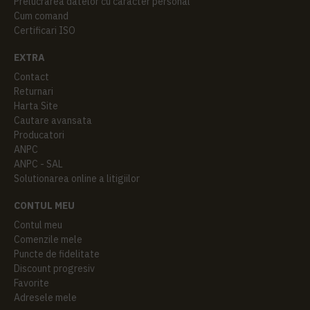
Prelucrarea datelor cu caracter personal
Cum comand
Certificari ISO
EXTRA
Contact
Returnari
Harta Site
Cautare avansata
Producatori
ANPC
ANPC - SAL
Solutionarea online a litigiilor
CONTUL MEU
Contul meu
Comenzile mele
Puncte de fidelitate
Discount progresiv
Favorite
Adresele mele