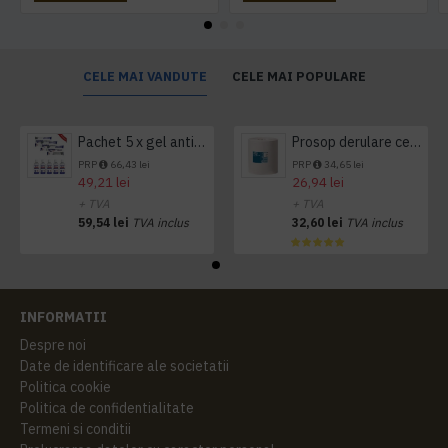
CELE MAI VANDUTE
CELE MAI POPULARE
Pachet 5 x gel antibacterian 50ml si 3 x Servetele antibacteriene 48 buc Hygienium
Prosop derulare centrala 1 pliu, 300 m Tork
PRP
66,43 lei
PRP
34,65 lei
49,21 lei
26,94 lei
+ TVA
+ TVA
59,54 lei
TVA inclus
32,60 lei
TVA inclus
INFORMATII
Despre noi
Date de identificare ale societatii
Politica cookie
Politica de confidentialitate
Termeni si conditii