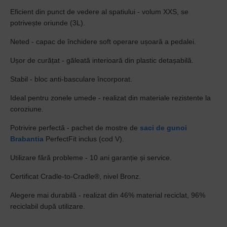
Eficient din punct de vedere al spatiului - volum XXS, se
potrivește oriunde (3L).
Neted - capac de închidere soft operare ușoară a pedalei.
Ușor de curățat - găleată interioară din plastic detașabilă.
Stabil - bloc anti-basculare încorporat.
Ideal pentru zonele umede - realizat din materiale rezistente la
coroziune.
Potrivire perfectă - pachet de mostre de
saci de gunoi
Brabantia
PerfectFit inclus (cod V).
Utilizare fără probleme - 10 ani garanție și service.
Certificat Cradle-to-Cradle®, nivel Bronz.
Alegere mai durabilă - realizat din 46% material reciclat, 96%
reciclabil după utilizare.