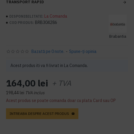
TRANSPORT RAPID
La Comanda
DISPONIBILITATE:
BRB304286
COD PRODUS:
Brabantia
Bazată pe 0 note.
-
Spune-ţi opinia
Acest produs iti va fi livrat in La Comanda.
164,00 lei
+ TVA
198,44 lei
TVA inclus
Acest produs se poate comanda doar cu plata Card sau OP
INTREABA DESPRE ACEST PRODUS