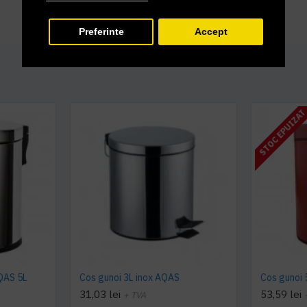
Preferinte
Accept
STOC EPUIZA
AQAS 5L
Cos gunoi 3L inox AQAS
Cos gunoi 
31,03 lei
53,59 lei
+ TVA