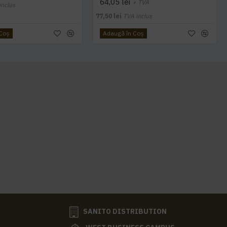
64,05 lei
+ TVA
inclus
77,50 lei
TVA inclus
 Coş
Adaugă în Coş
SANITO DISTRIBUTION