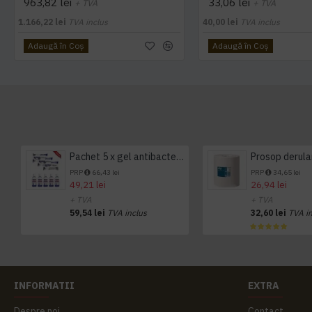
963,82 lei
33,06 lei
+ TVA
+ TVA
1.166,22 lei
TVA inclus
40,00 lei
TVA inclus
Adaugă în Coş
Adaugă în Coş
Pachet 5 x gel antibacterian 50ml si 3 x Servetele antibacteriene 48 buc Hygienium
PRP
66,43 lei
PRP
34,65 lei
49,21 lei
26,94 lei
+ TVA
+ TVA
59,54 lei
TVA inclus
32,60 lei
TVA i
INFORMATII
EXTRA
Despre noi
Contact