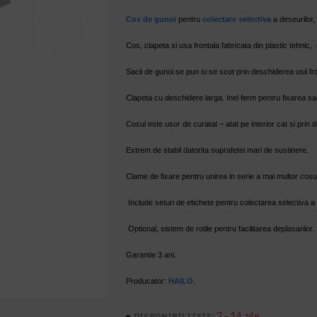
Cos de gunoi
pentru
colectare selectiva
a deseurilor, 
Cos, clapeta si usa frontala fabricata din plastic tehnic,
Sacii de gunoi se pun si se scot prin deschiderea usii fr
Clapeta cu deschidere larga. Inel ferm pentru fixarea sac
Cosul este usor de curatat – atat pe interior cat si prin 
Extrem de stabil datorita suprafetei mari de sustinere.
Clame de fixare pentru unirea in serie a mai multor cosu
Include seturi de etichete pentru colectarea selectiva a 
Optional, sistem de rotile pentru facilitarea deplasarilor.
Garantie 3 ani.
Producator:
HAILO
.
7 - 14 zile
DISPONIBILITATE: