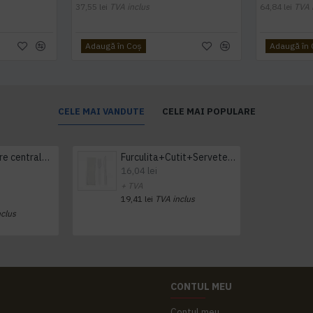
37,55 lei
TVA inclus
64,84 lei
TVA 
Adaugă în Coş
Adaugă în
CELE MAI VANDUTE
CELE MAI POPULARE
Prosop derulare centrala 1 pliu, 300 m Tork
Furculita+Cutit+Servetel 100buc/set
16,04 lei
+ TVA
19,41 lei
TVA inclus
nclus
CONTUL MEU
Contul meu