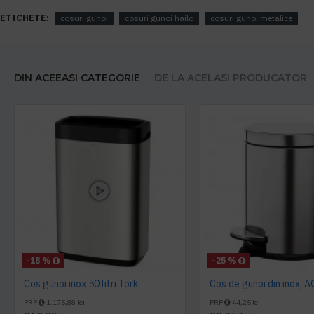
ETICHETE:
cosuri gunoi
cosuri gunoi hailo
cosuri gunoi metalice
DIN ACEEASI CATEGORIE
DE LA ACELASI PRODUCATOR
-18 %
-25 %
Cos gunoi inox 50 litri Tork
Cos de gunoi din inox, 
PRP
1.175,88 lei
PRP
44,25 lei