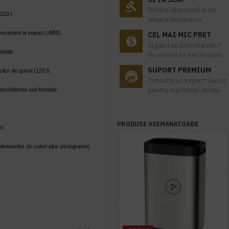
Produs disponibil si pe
120 l.
www.e-licitatie.ro
 rezistent la impact (ABS).
CEL MAI MIC PRET
Ai gasit un pret mai mic?
ontale.
Promitem sa il echivalam.
SUPORT PREMIUM
ilor de gunoi (120 l).
Consulta un expert Sanito
pentru mai multe detalii
deschiderea usii frontale.
PRODUSE ASEMANATOARE
ri.
deseurilor (in culori plus pictograme).