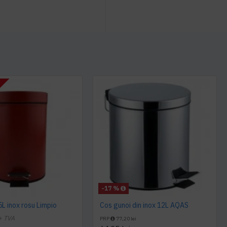
T
-17 %
5L inox rosu Limpio
Cos gunoi din inox 12L AQAS
+ TVA
PRP
77,20 lei