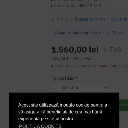
HL0912-590
COD PRODUS:
Bazată pe 0 note.
-
Spune-ţi 
Acest produs iti va fi livrat in 7 - 14 zile.
1.560,00 lei
+ TVA
1.887,60 lei
TVA inclus
Acest produs se poate comanda doar cu pl
Tip Cos Hailo
Acest site utilizează module cookie pentru a
ADAUGĂ ÎN COŞ
CUMP
vă asigura că beneficiați de cea mai bună
experiență pe site-ul nostru
INTREABA DESPRE ACEST PRODUS
POLITICA COOKIES