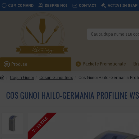
CUM COMAND
DESPRE NOI
CONTACT
ACTIVI IN SEAP
Pachete Promotionale
Br
Produse
Coşuri Gunoi
Cosuri Gunoi Inox
Cos Gunoi Hailo-Germania Prof
COS GUNOI HAILO-GERMANIA PROFILINE WS
7 - 14 ZILE