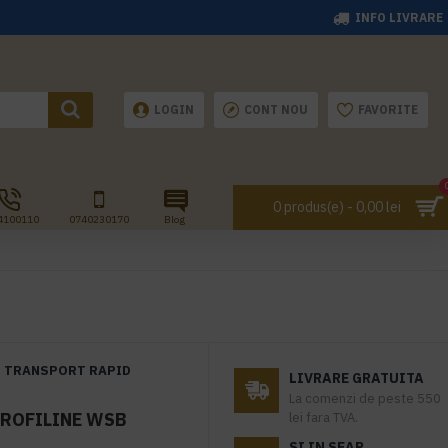
INFO LIVRARE
LOGIN
CONT NOU
FAVORITE
0 produs(e) - 0,00 lei
4100110
0740230170
Blog
TRANSPORT RAPID
LIVRARE GRATUITA
La comenzi de peste 550
PROFILINE WSB
lei fara TVA.
SI IN SEAP