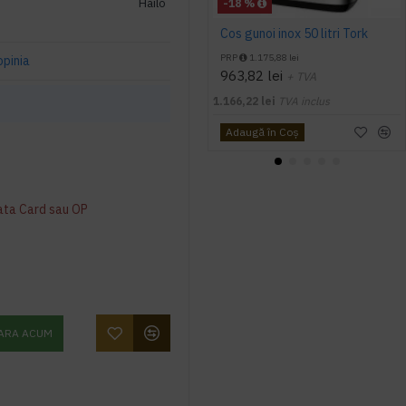
Hailo
-18 %
Cos gunoi inox 50 litri Tork
PRP
1.175,88 lei
opinia
963,82 lei
+ TVA
1.166,22 lei
TVA inclus
Adaugă în Coş
ata Card sau OP
ARA ACUM