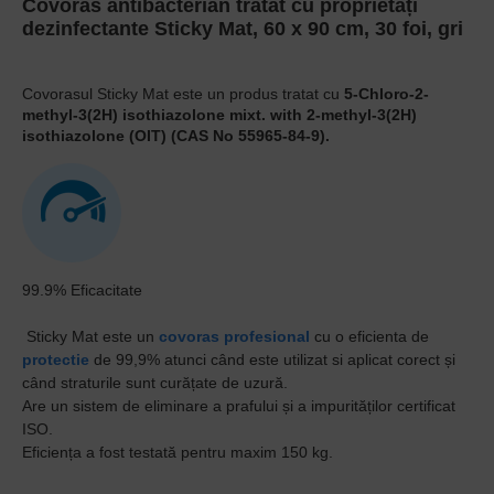
Covoras antibacterian tratat cu proprietăți
dezinfectante Sticky Mat, 60 x 90 cm, 30 foi, gri
Covorasul Sticky Mat este un produs tratat cu
5-Chloro-2-
methyl-3(2H) isothiazolone mixt. with 2-methyl-3(2H)
isothiazolone
(OIT) (CAS No 55965-84-9)
.
99.9% Eficacitate
Sticky Mat este un
covoras profesional
cu o eficienta de
protectie
de 99,9% atunci când este utilizat si aplicat corect și
când straturile sunt curățate de uzură.
Are un sistem de eliminare a prafului și a impurităților certificat
ISO.
Eficiența a fost testată pentru maxim 150 kg.