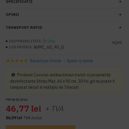
SPECIFICATII
OPINII
TRANSPORT RAPID
În Stoc
DISPONIBILITATE:
AQAS
AVMC_60_90_G
COD PRODUS:
Bazată pe 3 note.
-
Spune-ţi opinia
Produsul Covoras antibacterian tratat cu proprietăți
dezinfectante Sticky Mat, 60 x 90 cm, 30 foi, gri nu poate fi
cumparat decat in multiplu de 5 bucati
PRP
58,00 lei
46,77 lei
+ TVA
56,59 lei
TVA inclus