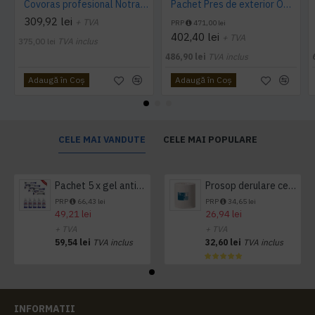
Covoras profesional Notrax folosit cu solutie igienizanta Sanitrax, 61 x 81 cm
Pachet Pres de exterior OCTO-O-FLEX 70x90 cm si Covor Sticky Mat 60x90 cm
309,92 lei
+ TVA
PRP
471,00 lei
402,40 lei
+ TVA
375,00 lei
TVA inclus
486,90 lei
TVA inclus
Adaugă în Coş
Adaugă în Coş
CELE MAI VANDUTE
CELE MAI POPULARE
Pachet 5 x gel antibacterian 50ml si 3 x Servetele antibacteriene 48 buc Hygienium
Prosop derulare centrala 1 pliu, 300 m Tork
PRP
66,43 lei
PRP
34,65 lei
49,21 lei
26,94 lei
+ TVA
+ TVA
59,54 lei
TVA inclus
32,60 lei
TVA inclus
INFORMATII