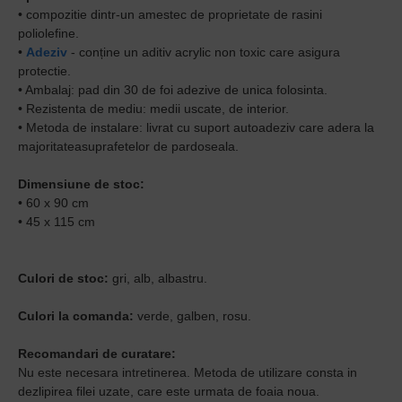
• compozitie dintr-un amestec de proprietate de rasini
poliolefine.
•
Adeziv
- conține un aditiv acrylic non toxic care asigura
protectie.
• Ambalaj: pad din 30 de foi adezive de unica folosinta.
• Rezistenta de mediu: medii uscate, de interior.
• Metoda de instalare: livrat cu suport autoadeziv care adera la
majoritateasuprafetelor de pardoseala.
Dimensiune de stoc:
• 60 x 90 cm
• 45 x 115 cm
Culori de stoc:
gri, alb, albastru.
Culori la comanda:
verde, galben, rosu.
Recomandari de curatare:
Nu este necesara intretinerea. Metoda de utilizare consta in
dezlipirea filei uzate, care este urmata de foaia noua.