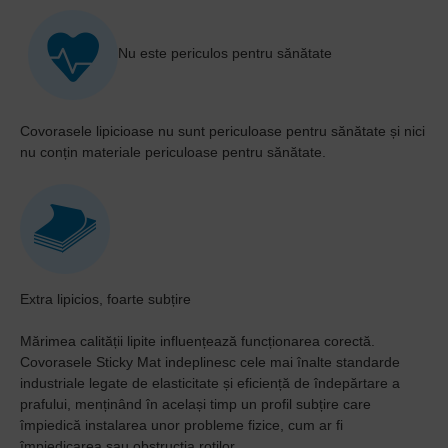
Nu este periculos pentru sănătate
C
ovorasele lipicioase nu sunt periculoase pentru sănătate și nici
nu conțin materiale periculoase pentru sănătate.
Extra lipicios, foarte subțire
Mărimea calității lipite influențează funcționarea corectă.
Covorasele Sticky Mat
indeplinesc cele mai înalte standarde
industriale legate de elasticitate și eficiență de îndepărtare a
prafului, menținând în același timp un profil subțire care
împiedică instalarea unor probleme fizice, cum ar fi
împiedicarea sau obstrucția roților.