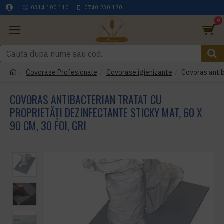
0314 100 110
0740 230 170
0
Covorase Profesionale
Covorase igienizante
Covoras antib
COVORAS ANTIBACTERIAN TRATAT CU
PROPRIETĂȚI DEZINFECTANTE STICKY MAT, 60 X
90 CM, 30 FOI, GRI