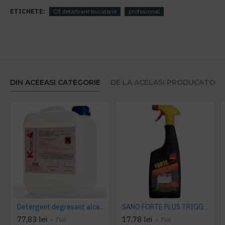
ETICHETE:
Cif detartrant bucatarie
profesional
DIN ACEEASI CATEGORIE
DE LA ACELASI PRODUCATOR
Detergent degresant alcalin Cuptor si Plita, 5 L, Konga
SANO FORTE PLUS TRIGGER, 750ml, detergent arsuri, grasimi
77,83 lei
17,78 lei
+ TVA
+ TVA