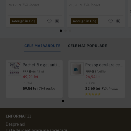
94,17 lei
TVA inclus
21,51 lei
TVA inclus
Adaugă în Coş
Adaugă în Coş
CELE MAI VANDUTE
CELE MAI POPULARE
Pachet 5 x gel antibacterian 50ml si 3 x Servetele antibacteriene 48 buc Hygienium
Prosop derulare centrala 1 pliu, 300 m Tork
PRP
66,43 lei
PRP
34,65 lei
49,21 lei
26,94 lei
+ TVA
+ TVA
59,54 lei
TVA inclus
32,60 lei
TVA inclus
INFORMATII
Despre noi
Date de identificare ale societatii