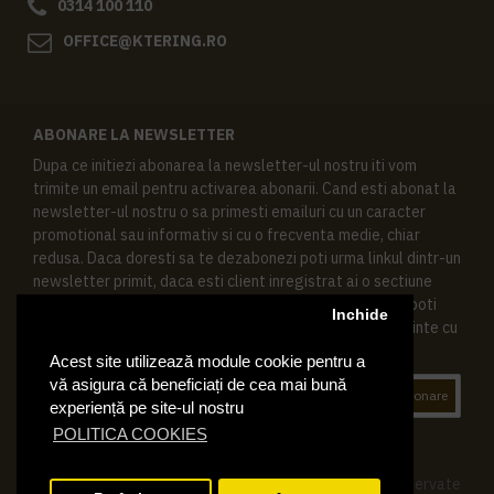
0314 100 110
OFFICE@KTERING.RO
ABONARE LA NEWSLETTER
Dupa ce initiezi abonarea la newsletter-ul nostru iti vom
trimite un email pentru activarea abonarii. Cand esti abonat la
newsletter-ul nostru o sa primesti emailuri cu un caracter
promotional sau informativ si cu o frecventa medie, chiar
redusa. Daca doresti sa te dezabonezi poti urma linkul dintr-un
newsletter primit, daca esti client inregistrat ai o sectiune
speciala in contul tau in acest scop, si de asemenea ne poti
Inchide
contacta oricand pe email pentru orice intrebari sau cerinte cu
privire la datele tale personale.
Acest site utilizează module cookie pentru a
vă asigura că beneficiați de cea mai bună
Abonare
experiență pe site-ul nostru
POLITICA COOKIES
© 2019 Ktering.ro , Toate drepturile rezervate