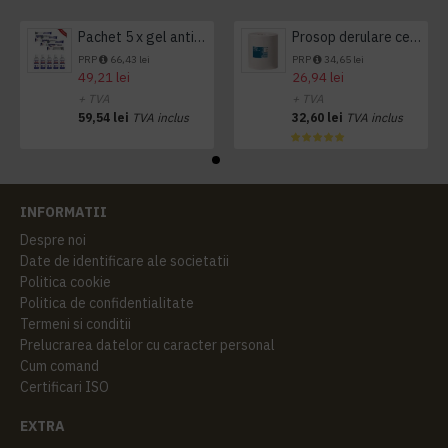
Pachet 5 x gel antibacterian 50ml si 3 x Servetele antibacteriene 48 buc Hygienium
Prosop derulare centrala 1 pliu, 300 m Tork
PRP
66,43 lei
PRP
34,65 lei
49,21 lei
26,94 lei
+ TVA
+ TVA
59,54 lei
TVA inclus
32,60 lei
TVA inclus
INFORMATII
Despre noi
Date de identificare ale societatii
Politica cookie
Politica de confidentialitate
Termeni si conditii
Prelucrarea datelor cu caracter personal
Cum comand
Certificari ISO
EXTRA