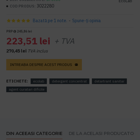
EcoLab
3022280
COD PRODUS:
Bazată pe 1 note.
-
Spune-ţi opinia
PRP
245,86 lei
223,51 lei
+ TVA
270,45 lei
TVA inclus
INTREABA DESPRE ACEST PRODUS
ETICHETE:
ecolab
detergent concentrat
detartrant sanitar
agent curatari dificile
DIN ACEEASI CATEGORIE
DE LA ACELASI PRODUCATOR