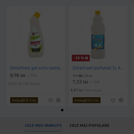
-18 %
Detartrant gel activ sanitarizant 750ml AQAS
Detartrant parfumat 1L AQAS
8,98 lei
+ TVA
PRP
8,96 lei
7,33 lei
+ TVA
10,87 lei
TVA inclus
8,87 lei
TVA inclus
Adaugă în Coş
Adaugă în Coş
CELE MAI VANDUTE
CELE MAI POPULARE