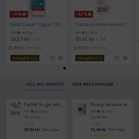
-9 %
-12 %
SANO Carpet Trigger, 750 ml
Solutie curatare covoare CARPET B 500ml Ecolab
PRP
19,95 lei
PRP
62,58 lei
18,13 lei
55,02 lei
+ TVA
+ TVA
21,94 lei
TVA inclus
66,57 lei
TVA inclus
Adaugă în Coş
Adaugă în Coş
CELE MAI VANDUTE
CELE MAI POPULARE
Pachet 5 x gel antibacterian 50ml si 3 x Servetele antibacteriene 48 buc Hygienium
Prosop derulare centrala 1 pliu, 300 m Tork
PRP
66,43 lei
PRP
34,65 lei
49,21 lei
26,94 lei
+ TVA
+ TVA
59,54 lei
TVA inclus
32,60 lei
TVA inclus