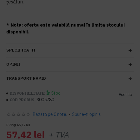
țesături.
* Nota: oferta este valabilă numai în limita stocului
disponibil.
SPECIFICATII
OPINII
TRANSPORT RAPID
În Stoc
DISPONIBILITATE:
EcoLab
3005780
COD PRODUS:
Bazată pe 0 note.
-
Spune-ţi opinia
PRP
65,12 lei
57,42 lei
+ TVA