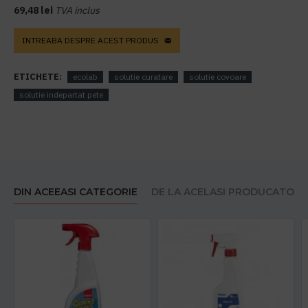
69,48 lei
TVA inclus
INTREABA DESPRE ACEST PRODUS
ETICHETE:
ecolab
solutie curatare
solutie covoare
solutie indepartat pete
DIN ACEEASI CATEGORIE
DE LA ACELASI PRODUCATOR