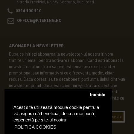
Strada Preciziei, Nr, 3W Sector 6, Bucuresti
0314 100 110
OFFICE@KTERING.RO
ABONARE LA NEWSLETTER
Dupa ce initiezi abonarea la newsletter-ul nostru iti vom
trimite un email pentru activarea abonarii. Cand esti abonat la
newsletter-ul nostru o sa primesti emailuri cu un caracter
promotional sau informativ si cu o frecventa medie, chiar
redusa. Daca doresti sa te dezabonezi poti urma linkul dintr-un
newsletter primit, daca esti client inregistrat ai o sectiune
speciala in contul tau in acest scop, si de asemenea ne poti
Inchide
contacta oricand pe email pentru orice intrebari sau cerinte cu
privire la datele tale personale.
Acest site utilizează module cookie pentru a
vă asigura că beneficiați de cea mai bună
Abonare
experiență pe site-ul nostru
POLITICA COOKIES