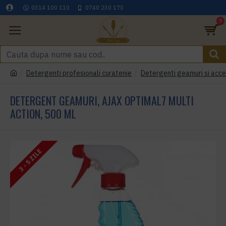
0314 100 110
0740 230 170
0
Detergenti profesionali curatenie
Detergenti geamuri si acce
DETERGENT GEAMURI, AJAX OPTIMAL7 MULTI
ACTION, 500 ML
3 - 5 ZILE