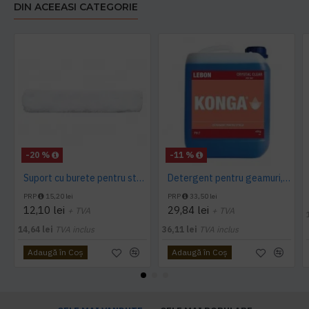
DIN ACEEASI CATEGORIE
-20 %
-11 %
Suport cu burete pentru sters geamuri 35cm Limpio
Detergent pentru geamuri, Crystal Clear, Konga, 5L
PRP
15,20 lei
PRP
33,50 lei
12,10 lei
29,84 lei
+ TVA
+ TVA
14,64 lei
TVA inclus
36,11 lei
TVA inclus
Adaugă în Coş
Adaugă în Coş