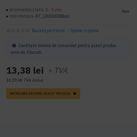
3 - 5 zile
DISPONIBILITATE:
Ajax
RT_LR000008buc
COD PRODUS:
Bazată pe 0 note.
-
Spune-ţi opinia
Cantitate minimă de comandat pentru acest produs
este de 5 bucati
13,38 lei
+ TVA
16,19 lei
TVA inclus
INTREABA DESPRE ACEST PRODUS