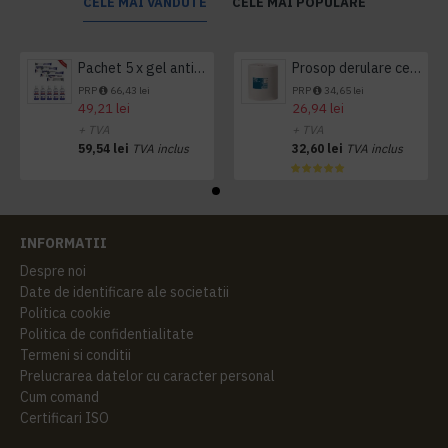
CELE MAI VANDUTE
CELE MAI POPULARE
Pachet 5 x gel antibacterian 50ml si 3 x Servetele antibacteriene 48 buc Hygienium
Prosop derulare centrala 1 pliu, 300 m Tork
PRP
66,43 lei
PRP
34,65 lei
49,21 lei
26,94 lei
+ TVA
+ TVA
59,54 lei
TVA inclus
32,60 lei
TVA inclus
INFORMATII
Despre noi
Date de identificare ale societatii
Politica cookie
Politica de confidentialitate
Termeni si conditii
Prelucrarea datelor cu caracter personal
Cum comand
Certificari ISO